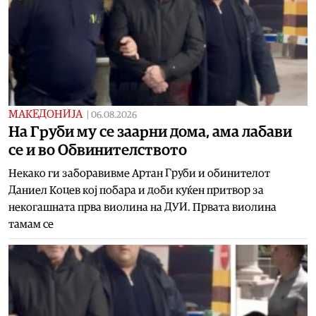
МАКЕДОНИЈА
|
06.08.2026
На Груби му се заарни дома, ама лабави
се и во Обвинителството
Некако ги заборавивме Артан Груби и обинителот
Даниел Коцев кој побара и доби куќен притвор за
некогашната прва виолина на ДУИ. Првата виолина
тамам се