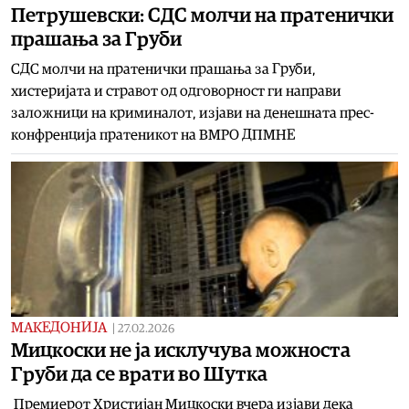
Петрушевски: СДС молчи на пратенички
прашања за Груби
СДС молчи на пратенички прашања за Груби,
хистеријата и стравот од одговорност ги направи
заложници на криминалот, изјави на денешната прес-
конфренција пратеникот на ВМРО ДПМНЕ
МАКЕДОНИЈА
|
27.02.2026
Мицкоски не ја исклучува можноста
Груби да се врати во Шутка
Премиерот Христијан Мицкоски вчера изјави дека