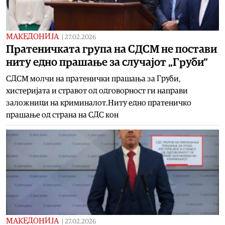
МАКЕДОНИЈА
|
27.02.2026
Пратеничката група на СДСМ не постави
ниту едно прашање за случајот „Груби“
СДСM молчи на пратенички прашања за Груби,
хистеријата и стравот од одговорност ги направи
заложници на криминалот.Ниту едно пратеничко
прашање од страна на СДС кон
МАКЕДОНИЈА
|
27.02.2026