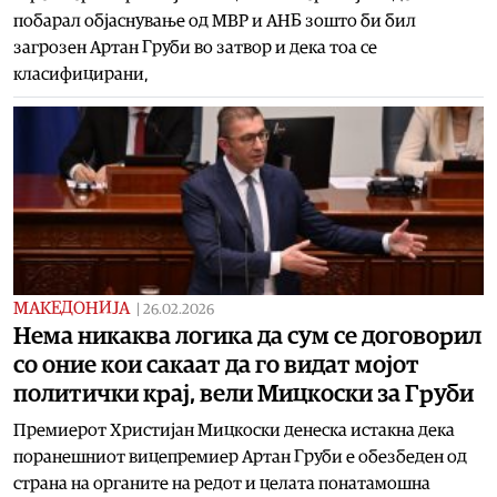
побарал објаснување од МВР и АНБ зошто би бил
загрозен Артан Груби во затвор и дека тоа се
класифицирани,
МАКЕДОНИЈА
|
26.02.2026
Нема никаква логика да сум се договорил
со оние кои сакаат да го видат мојот
политички крај, вели Мицкоски за Груби
Премиерот Христијан Мицкоски денеска истакна дека
поранешниот вицепремиер Артан Груби е обезбеден од
страна на органите на редот и целата понатамошна