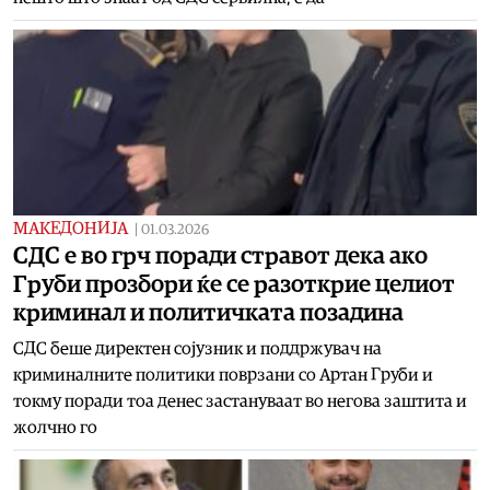
МАКЕДОНИЈА
|
01.03.2026
СДС е во грч поради стравот дека ако
Груби прозбори ќе се разоткрие целиот
криминал и политичката позадина
СДС беше директен сојузник и поддржувач на
криминалните политики поврзани со Артан Груби и
токму поради тоа денес застануваат во негова заштита и
жолчно го