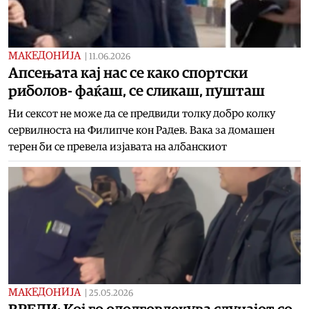
МАКЕДОНИЈА
|
11.06.2026
Апсењата кај нас се како спортски
риболов- фаќаш, се сликаш, пушташ
Ни сексот не може да се предвиди толку добро колку
сервилноста на Филипче кон Радев. Вака за домашен
терен би се превела изјавата на албанскиот
МАКЕДОНИЈА
|
25.05.2026