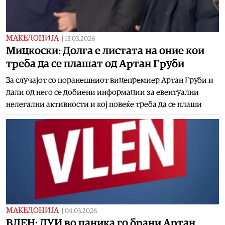
МАКЕДОНИЈА
|
13.03.2026
Мицкоски: Долга e листата на оние кои
треба да се плашат од Артан Груби
За случајот со поранешниот вицепремиер Артан Груби и
дали од него се добиени информации за евентуални
нелегални активности и кој повеќе треба да се плаши
МАКЕДОНИЈА
|
04.03.2026
ВЛЕН: ДУИ во паника го брани Артан