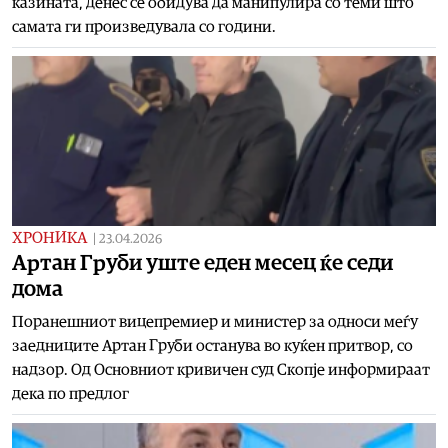
казината, денес се обидува да манипулира со теми што
самата ги произведувала со години.
ХРОНИКА
|
23.04.2026
Артан Груби уште еден месец ќе седи
дома
Поранешниот вицепремиер и министер за односи меѓу
заедниците Артан Груби останува во куќен притвор, со
надзор. Од Основниот кривичен суд Скопје информираат
дека по предлог