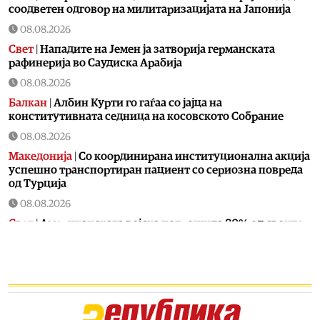
соодветен одговор на милитаризацијата на Јапонија
08.08.2026
Свет
|
Нападите на Јемен ја затворија германската
рафинерија во Саудиска Арабија
08.08.2026
Балкан
|
Албин Курти го гаѓаа со јајца на
конститутивната седница на косовското Собрание
08.08.2026
Македонија
|
Со координирана институционална акција
успешно транспортиран пациент со сериозна повреда
од Турција
08.08.2026
Свет
|
Американската војска потрошила 80% од своите
пресретнувачки ракети во војната со Иран
08.08.2026
Македонија
|
СДСМ потврди дека Венко Филипче
испратил осудени насилници
08.08.2026