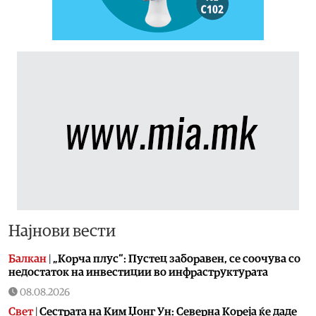
Најнови вести
Балкан
|
„Корча плус“: Пустец заборавен, се соочува со
недостаток на инвестиции во инфраструктурата
08.08.2026
Свет
|
Сестрата на Ким Џонг Ун: Cеверна Кореја ќе даде