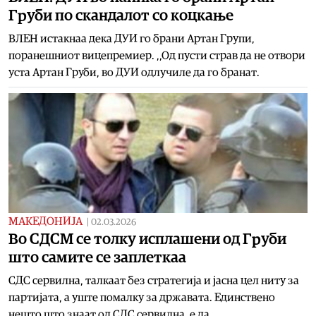
Груби по скандалот со коцкање
ВЛЕН истакнаа дека ДУИ го брани Артан Групи,
поранешниот вицепремиер. ,,Од пусти страв да не отвори
уста Артан Груби, во ДУИ одлучиле да го бранат.
МАКЕДОНИЈА
|
02.03.2026
Во СДСМ се толку исплашени од Груби
што самите се заплеткаа
СДС сервилна, талкаат без стратегија и јасна цел ниту за
партијата, а уште помалку за државата. Единствено
нешто што знаат од СДС сервилна, е да