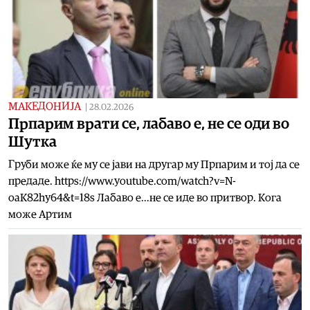
МАКЕДОНИЈА
|
28.02.2026
Прпарим врати се, лабаво е, не се оди во
Шутка
Груби може ќе му се јави на другар му Прпарим и тој да се
предаде. https://www.youtube.com/watch?v=N-
oaK82hy64&t=18s Лабаво е...не се иде во притвор. Кога
може Артим