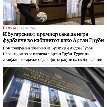
БАЛКАН
|
26.02.2026
И бугарскиот премиер сака да игра
фудбалче во кабинетот како Артан Груби
Нов привремен премиер на Бугарија е Андреј Ѓуров.
Негов идол по се изгледа е Артан Груби. Ѓуров на
социјалните мрежи објави фотографии од својот кабинет