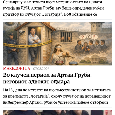
Се навршуваат речиси шест месеци откако на црната
кутија на ДУИ, Артан Груби, му беше определен куќен
притвор во случајот „Лотарија“, а од обвинение сè
МАКЕДОНИЈА
|
07.08.2026
Во клучен период за Артан Груби,
неговиот адвокат одмара
На 15 дена до истекот на шестмесечниот рок од истрагата
за предметот „Лотарија“, околу случајот на поранешниот
вицепремиер Артан Груби сè уште има повеќе отворени