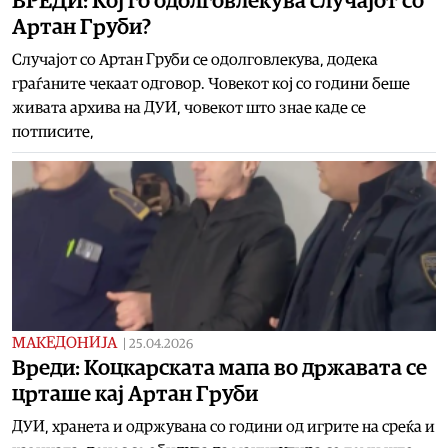
ВРЕДИ: Кој го одолговлекува случајот со
Артан Груби?
Случајот со Артан Груби се одолговлекува, додека
граѓаните чекаат одговор. Човекот кој со години беше
живата архива на ДУИ, човекот што знае каде се
потписите,
МАКЕДОНИЈА
|
25.04.2026
Вреди: Коцкарската мапа во државата се
црташе кај Артан Груби
ДУИ, хранета и одржувана со години од игрите на среќа и