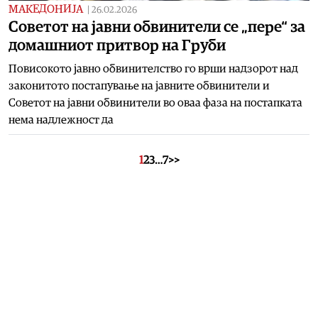
МАКЕДОНИЈА
|
26.02.2026
Советот на јавни обвинители се „пере“ за
домашниот притвор на Груби
Повисокото јавно обвинителство го врши надзорот над
законитото постапување на јавните обвинители и
Советот на јавни обвинители во оваа фаза на постапката
нема надлежност да
1
2
3
…
7
>>