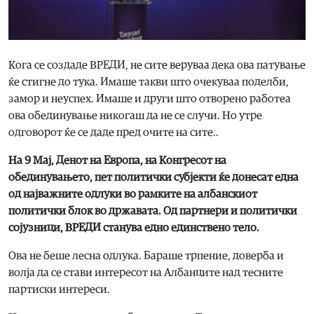
Кога се создаде ВРЕДИ, не сите веруваа дека ова патување
ќе стигне до тука. Имаше такви што очекуваа поделби,
замор и неуспех. Имаше и други што отворено работеа
ова обединување никогаш да не се случи. Но утре
одговорот ќе се даде пред очите на сите..
На 9 Мај, Денот на Европа, на Конгресот на
обединувањето, пет политички субјекти ќе донесат една
од најважните одлуки во рамките на албанскиот
политички блок во државата. Од партнери и политички
сојузници, ВРЕДИ станува едно единствено тело.
Ова не беше лесна одлука. Бараше трпение, доверба и
волја да се стави интересот на Албанците над тесните
партиски интереси.