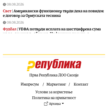
08.08.2026
Свет
|
Американски функционер тврди дека на повидок
е договор за Ормуската теснина
08.08.2026
Фудбал
|
УЕФА потврди исплата на шестцифрена сума
на поранешна вработена, Инфантино ги негира
обвинувањата
08.08.2026
Сервиси
|
Денеска е летна Света Петка, синоним за
надеж, утеха и верба
08.08.2026
Фудбал
|
Барселона го откажа натпреварот во Мароко
поради „неизвесните околности“ во регионот
Прва Република ДОО Скопје
08.08.2026
Импресум
Маркетинг
Контакт
Македонија
|
25 години од заседата кај Карпалак, убиени
Услови за користење
десет припадници на Армијата
Политика на приватност
08.08.2026
Архива
Македонија
|
Од породилиште до училиште: Бројките