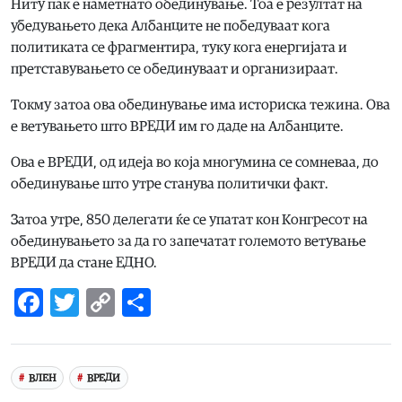
Ниту пак е наметнато обединување. Тоа е резултат на
убедувањето дека Албанците не победуваат кога
политиката се фрагментира, туку кога енергијата и
претставувањето се обединуваат и организираат.
Токму затоа ова обединување има историска тежина. Ова
е ветувањето што ВРЕДИ им го даде на Албанците.
Ова е ВРЕДИ, од идеја во која многумина се сомневаа, до
обединување што утре станува политички факт.
Затоа утре, 850 делегати ќе се упатат кон Конгресот на
обединувањето за да го запечатат големото ветување
ВРЕДИ да стане ЕДНО.
Facebook
Twitter
Copy
Share
Link
ВЛЕН
ВРЕДИ