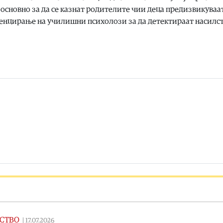
 основно за да се казнат родителите чии деца предизвикуваа
ценцирање на училишни психолози за да детектираат насилс
СТВО
|
17.07.2026