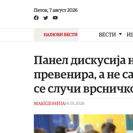
Skip to main content
Петок, 7 август 2026
ВЕСТИ
И
НАЈНОВИ ВЕСТИ
Панел дискусија 
превенира, а не с
се случи врсничк
МАКЕДОНИЈА
14.05.2026