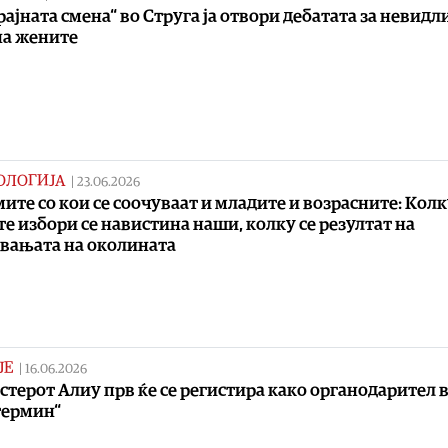
рајната смена“ во Струга ја отвори дебатата за невид
на жените
ОЛОГИЈА
|
23.06.2026
ите со кои се соочуваат и младите и возрасните: Кол
е избори се навистина наши, колку се резултат на
вањата на околината
ЈЕ
|
16.06.2026
терот Алиу прв ќе се регистира како органодарител 
термин“