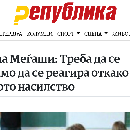
НТЕРВЈУА
КОЛУМНИ
СПОРТ
СЦЕНА
ЖИВО
на Меѓаши: Треба да се
амо да се реагира откако
ото насилство