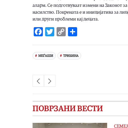
аларм. Се подготвуваат измени на Законот за
насилство. Покрената е и иницијатива за ли
или други проблеми кај децата.
Facebook
Twitter
Copy
Share
Link
МЕЃАШИ
ТРИБИНА
ПОВРЗАНИ ВЕСТИ
СЕМЕЈ