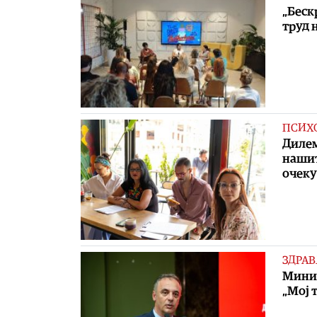
„Беск
труд 
ПСИХ
Дилем
нашит
очеку
ЗДРАВ
Минис
„Мој 