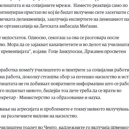
училиштата и на социјаните мрежи. Наместо реакција само по
нтинуиран пристап во кој ќе бидат вклучени сите засегнати 
ничката деликвенција, заклучија експертите на денешниот п
о организација на Детската амбасада Меѓаши.
 недостаток. Односно, секогаш за ова се разговара после
во. Мора да се зајакнат капацитетите и во делот на училишт
а превенцијата“, изјави Гоце Јанкулоски, Државен просветен
оработка помеѓу училиштето и центрите за социјални работи
лна работа, доколку стганува збор за потешко насилство и ис
чилиштата не ги добиваат повратните информации што се рабо
а го подигнат нивото, бидејќи тоа дете треба да се врати во
екретар – Министерство за образование и наука.
ување на агресијата и проблемите е токму нивното вклучувањ
 на различните видови на насилство.
училиштен тоалет во Ченто, надлежните го вклучија црвенио