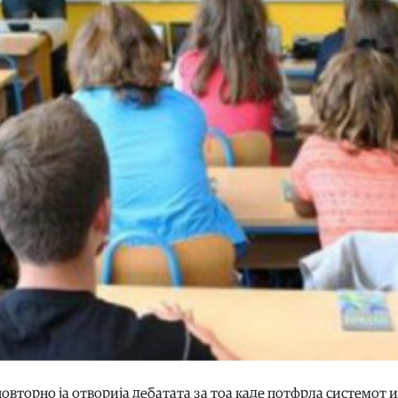
повторно ја отворија дебатата за тоа каде потфрла системот и