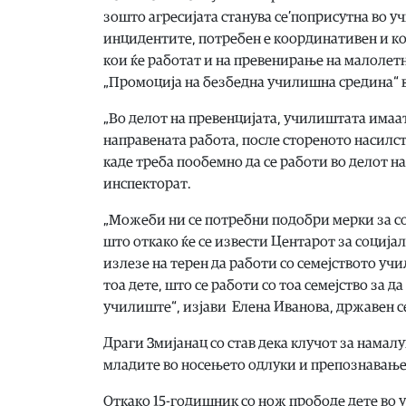
зошто агресијата станува се’поприсутна во 
инцидентите, потребен е координативен и ко
кои ќе работат и на превенирање на малолет
„Промоција на безбедна училишна средина“ в
„Во делот на превенцијата, училиштата имаат
направената работа, после стореното насилст
каде треба пообемно да се работи во делот н
инспекторат.
„Можеби ни се потребни подобри мерки за с
што откако ќе се извести Центарот за соција
излезе на терен да работи со семејството у
тоа дете, што се работи со тоа семејство за д
училиште“, изјави Елена Иванова, државен с
Драги Змијанац со став дека клучот за намал
младите во носењето одлуки и препознавање
Откако 15-годишник со нож прободе дете во 