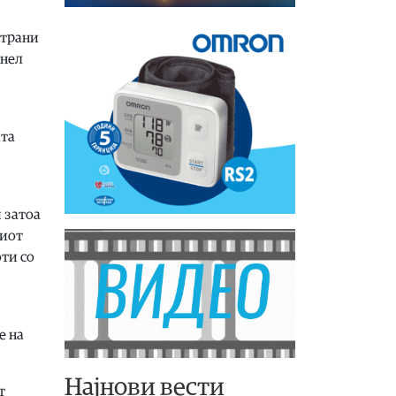
страни
анел
ата
 затоа
тиот
ти со
е на
Најнови вести
т