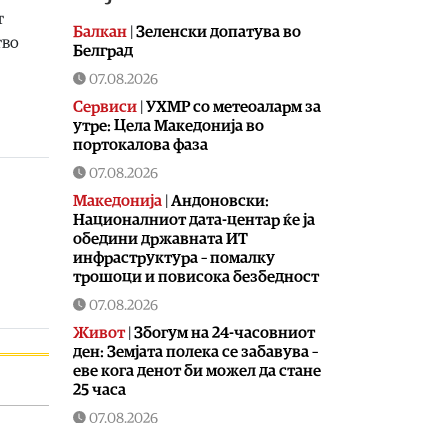
т
Балкан
|
Зеленски допатува во
тво
Белград
07.08.2026
Сервиси
|
УХМР со метеоаларм за
утре: Цела Македонија во
портокалова фаза
07.08.2026
Македонија
|
Андоновски:
Националниот дата-центар ќе ја
обедини државната ИТ
инфраструктура – помалку
трошоци и повисока безбедност
07.08.2026
Живот
|
Збогум на 24-часовниот
ден: Земјата полека се забавува –
еве кога денот би можел да стане
25 часа
07.08.2026
Економија
|
Скокна минималниот