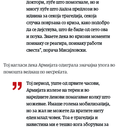
доктори, луѓе што помогнале, но и
многу луѓе што дадоа предлози во
иднина за секоја трагедија, секоја
случка поврзана со криза, како подобро
да се дејствува, што ќе биде од сето ова
и поука. Знаете дека во кризни моменти
поинаку се реагира, поинаку работи
свеста“, порача Мисајловски.
Тој нагласи дека Армијата одиграла значајна улога во
помошта веднаш по несреќата.
Тој период, уште од првите часови,
Армијата излезе на терен и во
наредните денови помагавме колку што
можевме. Имаше голема мобилизација,
но за жал не можете да вратите ниту
еден млад човек. Тоа е трагедија и
навистина ми е тешко кога зборувам за