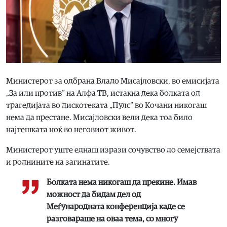
Министерот за одбрана Владо Мисајловски, во емисијата
„За или против“ на Алфа ТВ, истакна дека болката од
трагедијата во дискотеката „Пулс“ во Кочани никогаш
нема да престане. Мисајловски вели дека тоа било
најтешката ноќ во неговиот живот.
Министерот уште еднаш изрази сочувство до семејствата
и роднините на загинатите.
Болката нема никогаш да прекине. Имав
можност да бидам дел од
Меѓународната конференција каде се
разговараше на оваа тема, со многу