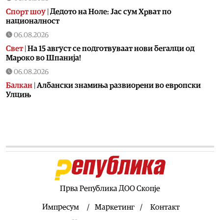
Спорт шоу
|
Дедото на Ноле: Јас сум Хрват по
националност
06.08.2026
Свет
|
На 15 август се подготвуваат нови бегалци од
Мароко во Шпанија!
06.08.2026
Балкан
|
Албански знамиња развиорени во европски
Улцињ
06.08.2026
Балкан
|
Зеленски в сабота во официјална посета на
Србија, ќе се сретне со Вучиќ
06.08.2026
Македонија
|
Помалку првачиња, помалку иднина:
Демографската криза веќе стигна до училишните
клупи
Прва Република ДОО Скопје
06.08.2026
Балкан
|
Први случаи на западнонилска треска во
Импресум
Маркетинг
Контакт
Србија: Две постари лица во Белград хоспитализирани