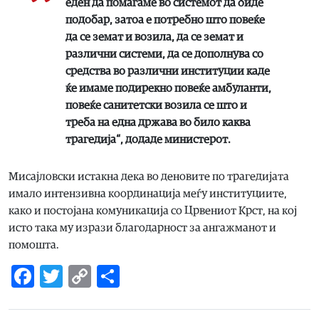
еден да помагаме во системот да биде
подобар, затоа е потребно што повеќе
да се земат и возила, да се земат и
различни системи, да се дополнува со
средства во различни институции каде
ќе имаме подирекно повеќе амбуланти,
повеќе санитетски возила се што и
треба на една држава во било каква
трагедија“, додаде министерот.
Мисајловски истакна дека во деновите по трагедијата
имало интензивна координација меѓу институциите,
како и постојана комуникација со Црвениот Крст, на кој
исто така му изрази благодарност за ангажманот и
помошта.
Facebook
Twitter
Copy
Share
Link