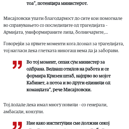
тоа“, потенцира министерот.
Мисајловски упати благодарност до сите кои помогнале
во справувањето со последиците од трагедијата –
Армијата, униформираните лица, болничарите,…
Говорејќи за првите моменти кога дознал за трагедијата,
тој нагласи дека глетката никогаш нема да ја заборави.
Во тој момент, сепак сум министер за
одбрана. Веднаш отидов на работа и се
формира Кризен штаб, најпрво во мојот
Кабинет, а потоа и во други единици од
командата“, рече Мисајловски.
Тој додаде дека имал многу повици – со генерали,
амбасади, конзули.
Ние како институции сме должни секој