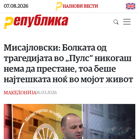
Skip to main content
07.08.2026
НАЈНОВИ ВЕСТИ
Мисајловски: Болката од
трагедијата во „Пулс“ никогаш
нема да престане, тоа беше
најтешката ноќ во мојот живот
МАКЕДОНИЈА
16.03.2026