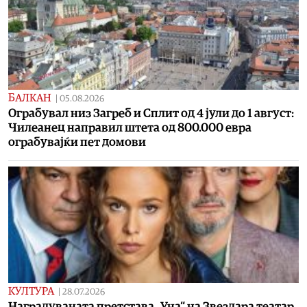
БАЛКАН
|
05.08.2026
Ограбувал низ Загреб и Сплит од 4 јули до 1 август:
Чилеанец направил штета од 800.000 евра
ограбувајќи пет домови
КУЛТУРА
|
28.07.2026
Наградуваната претстава „Уна“ на Звездара театар