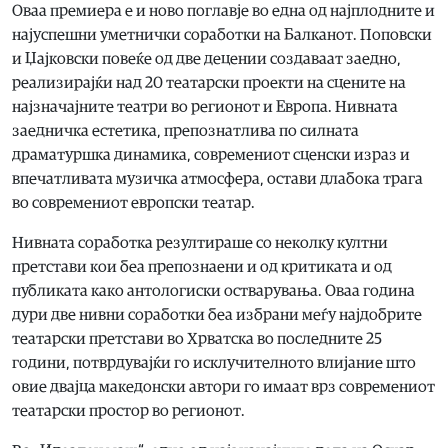
Оваа премиера е и ново поглавје во една од најплодните и
најуспешни уметнички соработки на Балканот. Поповски
и Џајковски повеќе од две децении создаваат заедно,
реализирајќи над 20 театарски проекти на сцените на
најзначајните театри во регионот и Европа. Нивната
заедничка естетика, препознатлива по силната
драматуршка динамика, современиот сценски израз и
впечатливата музичка атмосфера, остави длабока трага
во современиот европски театар.
Нивната соработка резултираше со неколку култни
претстави кои беа препознаени и од критиката и од
публиката како антологиски остварувања. Оваа година
дури две нивни соработки беа избрани меѓу најдобрите
театарски претстави во Хрватска во последните 25
години, потврдувајќи го исклучителното влијание што
овие двајца македонски автори го имаат врз современиот
театарски простор во регионот.