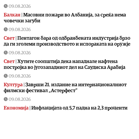
09.08.2026
Балкан
|
Масовни пожари во Албанија, за среќа нема
човечки загуби
09.08.2026
Свет
|
Пентагон бара од одбранбената индустрија брзо
да ги зголеми производството и испораката на оружје
09.08.2026
Свет
|
Хутите соопштија дека нападнале нафтена
постројка во југозападниот дел на Саудиска Арабија
09.08.2026
Култура
|
Заврши 21. издание на интернационалниот
филмски фестивал „Астерфест“
09.08.2026
Економија
|
Инфлацијата од 5,7 падна на 2,3 проценти
09.08.2026
Македонија
|
Од утре веќе немa да се прима кеш во
јавниот превоз во општина Кавадарци