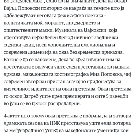
Во „Идеален маж“, едно од најзначајните дела на Оскар
Вајлд, Поповски повторно се навраќа на темите што ја
одбележуваат неговата режисерска поетика –
политичката моќ, моралот, лицемерието и
општествените маски. Музиката на Џајковски, која
претставува неразделен дел од нивниот заеднички
сценски јазик, носи дополнителна емоционална и
современа димензија на оваа безвременска приказна.
Важно е да се напомене, дека во креативниот тим на
претставата е вклучен уште еден претставник од нашата
држава, македонската костимографка Миа Поповска, чиј
современ авторски пристап значајно придонесува за
визуелниот идентитет на оваа претстава. Оваа претстава
го освои Загреб уште пред премиерата и сите 5 изведби
во јуни се во целост распродадени.
Фактот што токму оваа претстава е избрана да ја затвори
драмската сезона на HNK претставува уште една потврда
за меѓународниот углед на македонските уметници кои