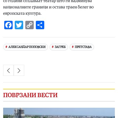
со години создаваат театар што ги надминува
националните граници и остава траен белег во
европската култура.
Facebook
Twitter
Copy
Share
Link
АЛЕКСАНДАР ПОПОВСКИ
ЗАГРЕБ
ПРЕТСТАВА
ПОВРЗАНИ ВЕСТИ