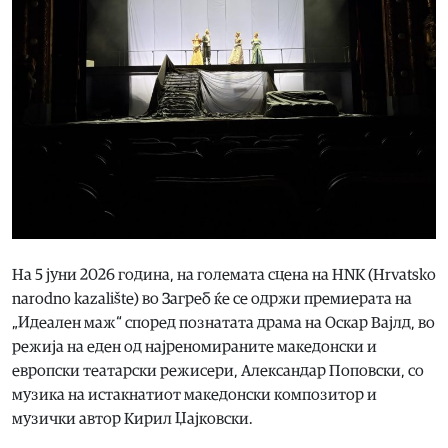
На 5 јуни 2026 година, на големата сцена на HNK (Hrvatsko
narodno kazalište) во Загреб ќе се одржи премиерата на
„Идеален маж“ според познатата драма на Оскар Вајлд, во
режија на еден од најреномираните македонски и
европски театарски режисери, Александар Поповски, со
музика на истакнатиот македонски композитор и
музички автор Кирил Џајковски.