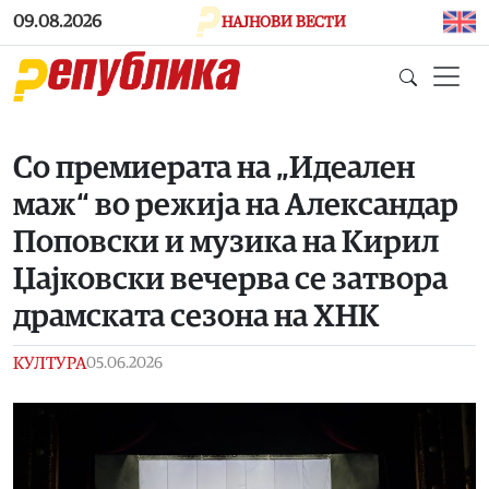
Skip to main content
09.08.2026
НАЈНОВИ ВЕСТИ
Со премиерата на „Идеален
маж“ во режија на Александар
Поповски и музика на Кирил
Џајковски вечерва се затвора
драмската сезона на ХНК
КУЛТУРА
05.06.2026