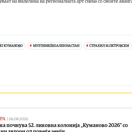
ваат на виделина на регионалната арт сцена со своите аван
ЕЈ КУМАНОВО
МУЛТИМЕДИЈАЛЕН НАСТАН
СТРАХИЛ М.ПЕТРОВСКИ
РА
|
06.08.2026
ка почнува 52. ликовна колонија „Куманово 2026“ со
ни автори од повеќе земји