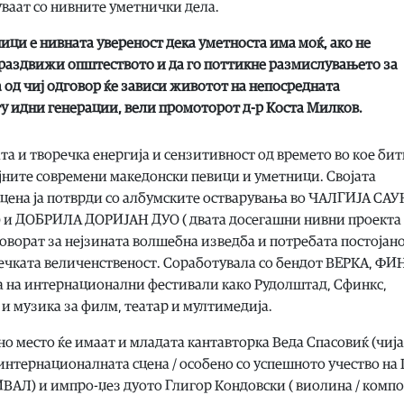
уваат со нивните уметнички дела.
ици е нивната увереност дека уметноста има моќ, ако не
о раздвижи општеството и да го поттикне размислувањето за
од чиј одговор ќе зависи животот на непосредната
огу идни генерации, вели промоторот д-р Коста Милков.
та и творечка енергија и сензитивност од времето во кое би
ајните современи македонски певици и уметници. Својата
сцена ја потврди со албумските остварувања во ЧАЛГИЈА СА
“) и ДОБРИЛА ДОРИЈАН ДУО ( двата досегашни нивни проекта
оворат за нејзината волшебна изведба и потребата постојано
речката величенственост. Соработувала со бендот ВЕРКА, ФИ
на интернационални фестивали како Рудолштад, Сфинкс,
и музика за филм, театар и мултимедија.
но место ќе имаат и младата кантавторка Веда Спасовиќ (чија
 интернационалната сцена / особено со успешното учество н
АЛ) и импро-џез дуото Глигор Кондовски ( виолина / комп