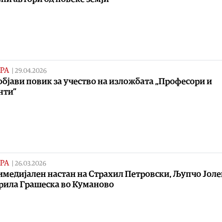
РА
|
29.04.2026
бјави повик за учество на изложбата „Професори и
нти“
РА
|
26.03.2026
медијален настан на Страхил Петровски, Љупчо Јол
рила Грашеска во Куманово