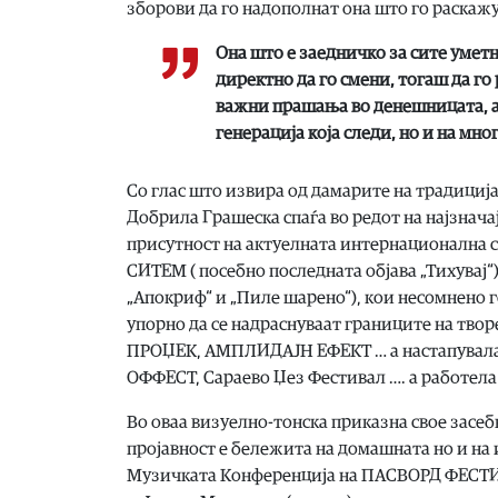
зборови да го надополнат она што го раскаж
Она што е заедничко за сите уметн
директно да го смени, тогаш да г
важни прашања во денешницата, а 
генерација која следи, но и на мн
Со глас што извира од дамарите на традиција
Добрила Грашеска спаѓа во редот на најзнач
присутност на актуелната интернационална 
СИТЕМ ( посебно последната објава „Тихувај
„Апокриф“ и „Пиле шарено“), кои несомнено г
упорно да се надраснуваат границите на тво
ПРОЏЕК, АМПЛИДАЈН ЕФЕКТ … а настапувала 
ОФФЕСТ, Сараево Џез Фестивал …. а работела 
Во оваа визуелно-тонска приказна свое засеб
пројавност е бележита на домашната но и на
Музичката Конференција на ПАСВОРД ФЕСТИВ