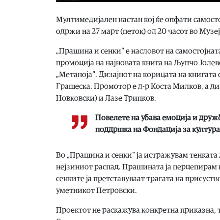
Мултимедијален настан кој ќе опфати самост
одржи на 27 март (петок) од 20 часот во Музе
„Прашина и сенки“ е насловот на самостојна
промоција на најновата книга на Љупчо Јолев
„Метаноја“. Дизајнот на корицата на книгата
Грашеска. Промотор е д-р Коста Милков, а ди
Новковски) и Лазе Трипков.
Повелете на убава емоција и дру
поддршка на Фондација за култура
Во „Прашина и сенки“ ја истражувам тенката 
нејзиниот распад. Прашината ја перцепирам 
сенките ја претставуваат трагата на присуств
уметникот Петровски.
Проектот не раскажува конкретна приказна, т