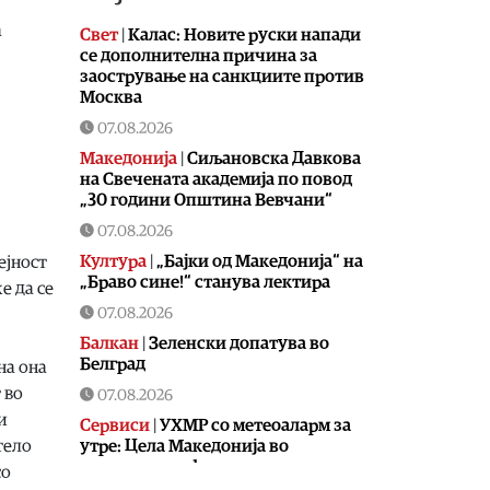
а
Свет
|
Калас: Новите руски напади
се дополнителна причина за
заострување на санкциите против
Москва
07.08.2026
Македонија
|
Сиљановска Давкова
на Свечената академија по повод
„30 години Општина Вевчани“
07.08.2026
Култура
|
„Бајки од Македонија“ на
ејност
„Браво сине!“ станува лектира
е да се
07.08.2026
Балкан
|
Зеленски допатува во
Белград
на она
 во
07.08.2026
и
Сервиси
|
УХМР со метеоаларм за
утре: Цела Македонија во
тело
портокалова фаза
со