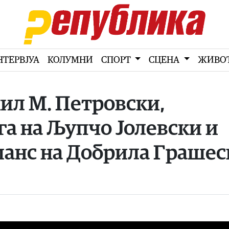
НТЕРВЈУА
КОЛУМНИ
СПОРТ
СЦЕНА
ЖИВО
ил М. Петровски,
га на Љупчо Јолевски и
анс на Добрила Грашес