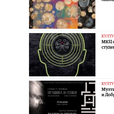
КУЛТУ
МКЦ о
студе
КУЛТУ
Мулти
и Доб