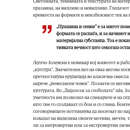
Светлината, темнината и текстурата на матер
празнина, на видливо и невидливо. Гледачот 
кревкоста на формите и неизбежниот тек на 
„Прашина и сенки“ е за мигот поме
формата се распаѓа, и за начинот н
материјална субстанца. Тоа е покан
тивката вечност што секогаш оста
Љупчо Јолевски е новинар кој животот и раб
„култура“. Значителен дел на оваа негова пос
претпоставува ерудиција во класична смисла 
нарече „ренесансен човек“. Познати се негов
културата. Во „Дијалози за слободата“ пâк, 
уметноста им дозволил на сликарите и на ск
што тие го создаваат со бои и со глина. Боит
соговорниците поттикнува да посегнат по најд
извадат на виделина своите мотиви, мечти, та
ли за интровертни или за екстровертни личност