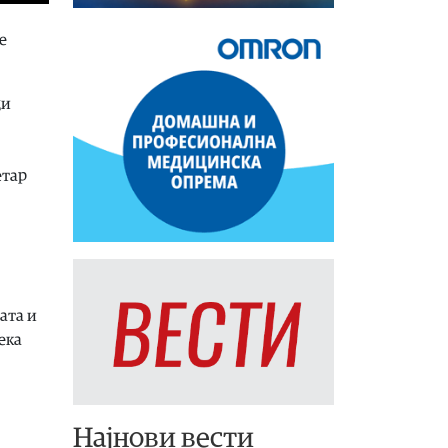
е
ди
етар
ата и
ека
Најнови вести