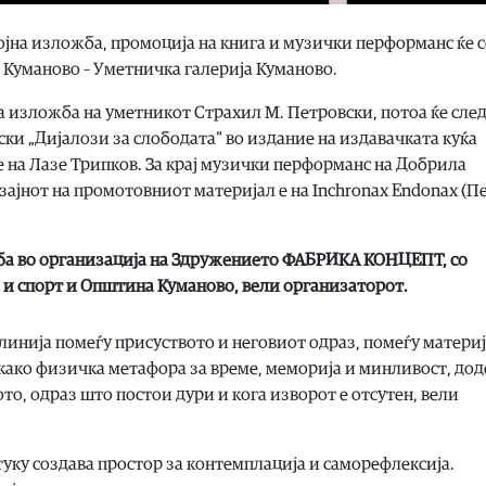
ојна изложба, промоција на книга и музички перформанс ќе с
ј Куманово – Уметничка галерија Куманово.
та изложба на уметникот Страхил М. Петровски, потоа ќе сле
ски „Дијалози за слободата“ во издание на издавачката куќа
 е на Лазе Трипков. За крај музички перформанс на Добрила
зајнот на промотовниот материјал е на Inchronax Endonax (П
жба во организација на Здружението ФАБРИКА КОНЦЕПТ, со
 и спорт и Општина Куманово, вели организаторот.
линија помеѓу присуството и неговиот одраз, помеѓу материј
како физичка метафора за време, меморија и минливост, дод
ото, одраз што постои дури и кога изворот е отсутен, вели
уку создава простор за контемплација и саморефлексија.