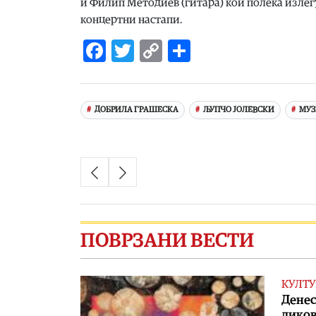
и Филип Методиев (гитара) кои полека излегу
концертни настапи.
Facebook
Twitter
Copy
Share
Link
ДОБРИЛА ГРАШЕСКА
ЉУПЧО ЈОЛЕВСКИ
МУЗ
ПОВРЗАНИ ВЕСТИ
КУЛТУ
Денес
ликов