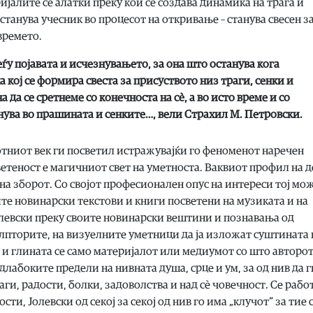
ијалите се алатки преку кои се создава динамика на трага и
станува учесник во процесот на откривање – станува свесен з
времето.
ѓу појавата и исчезнувањето, за она што останува кога
а кој се формира свеста за присуството низ траги, сенки и
а да се сретнеме со конечноста на сè, а во исто време и со
нува во прашината и сенките…, вели Страхил М. Петровски.
отниот век ги посветил истражувајќи го феноменот наречен
ветеност е магичниот свет на уметноста. Ваквиот профил на д
на зборот. Со својот професионален опус на интереси тој мож
ите новинарски текстови и книги посветени на музиката и на
Јолевски преку своите новинарски вештини и познавања од
улпторите, на визуелните уметници да ја изложат суштината 
е и глината се само материјалот или медиумот со што авторот
лабоките предели на нивната душа, срце и ум, за од нив да г
ги, радости, болки, задоволства и над сѐ човечност. Се рабо
и, Јолевски од секој за секој од нив го има „клучот“ за тие 