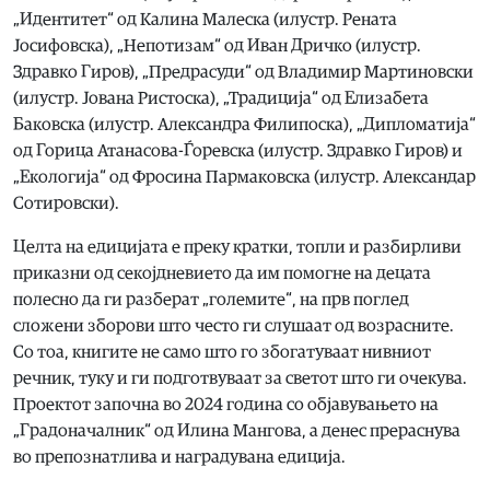
„Идентитет“ од Калина Малеска (илустр. Рената
Јосифовска), „Непотизам“ од Иван Дричко (илустр.
Здравко Гиров), „Предрасуди“ од Владимир Мартиновски
(илустр. Јована Ристоска), „Традиција“ од Елизабета
Баковска (илустр. Александра Филипоска), „Дипломатија“
од Горица Атанасова-Ѓоревска (илустр. Здравко Гиров) и
„Екологија“ од Фросина Пармаковска (илустр. Александар
Сотировски).
Целта на едицијата е преку кратки, топли и разбирливи
приказни од секојдневието да им помогне на децата
полесно да ги разберат „големите“, на прв поглед
сложени зборови што често ги слушаат од возрасните.
Со тоа, книгите не само што го збогатуваат нивниот
речник, туку и ги подготвуваат за светот што ги очекува.
Проектот започна во 2024 година со објавувањето на
„Градоначалник“ од Илина Мангова, а денес прераснува
во препознатлива и наградувана едиција.