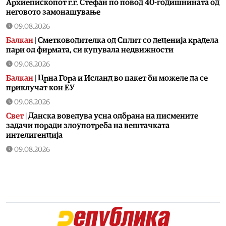
Архиепископот г.г. Стефан по повод 40-годишнината од
неговото замонашување
09.08.2026
Балкан
|
Сметководителка од Сплит со деценија крадела
пари од фирмата, си купувала недвижности
09.08.2026
Балкан
|
Црна Гора и Исланд во пакет би можеле да се
приклучат кон ЕУ
09.08.2026
Свет
|
Данска воведува усна одбрана на писмените
задачи поради злоупотреба на вештачката
интелигенција
09.08.2026
Хроника
|
Полицајци и спасувачи трагаат по 71 годишен
рибар од Скопје во водите на Преспанско Езеро
09.08.2026
Музика
|
Националниот џез оркестар со „Македонски
сновиденија“ и трубачот Питер Сомуа на 14 август на
Охридско лето