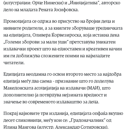
(илустрации: Орце Нинески) и „Иницијатива“, авторско
дело на младата Рената Јосифовска.
Промоцијата се одржа во присуство на бројни деца и
нивните родители, а за книгите зборуваше уредничката
на едицијата, Оливера Ќорвезироска, која истакна дека
„Големи зборови за мали уши“ претставува уникатен
издавачки проект што на едноставен и креативен начин
им ги доближува сложените поими на најмладите
читатели.
Едицијата неодамна го освои второто место за најдобра
едиција меѓу два саема – признание што го доделува
Македонската асоцијација на издавачи (МАИ), што
дополнително ја потврдува нејзината вредност и
значење во современото издаваштво за деца.
Покрај најновите три изданија, едицијата опфаќа вкупно
десет сликовници, меѓу кои се: „Градоначалник“ од
Илина Мангова (илустр. Александар Сотировски),