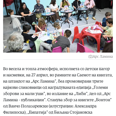
Арс Ламина
Во весела и топла атмосфера, исполнета со детски џагор
и насмевки, на 27 април, во рамките на Саемот на книгата,
на штандот на „Арс Ламина“, беа промовирани трите
најнови сликовници од наградуваната едиција „Големи
зборови за мали уши“, во издание на „Либи“, дел од „Арс
Ламина – публикации“. Станува збор за книгите „Бонтон“
од Ванчо Полазаревски (илустрации: Александра
Филипоска), „Емпатија“ од Биљана Стојановска