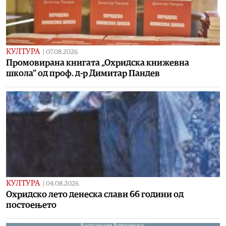
КУЛТУРА
|
07.08.2026
Промовирана книгата „Охридска книжевна
школа“ од проф. д-р Димитар Пандев
КУЛТУРА
|
04.08.2026
Охридско лето денеска слави 66 години од
постоењето