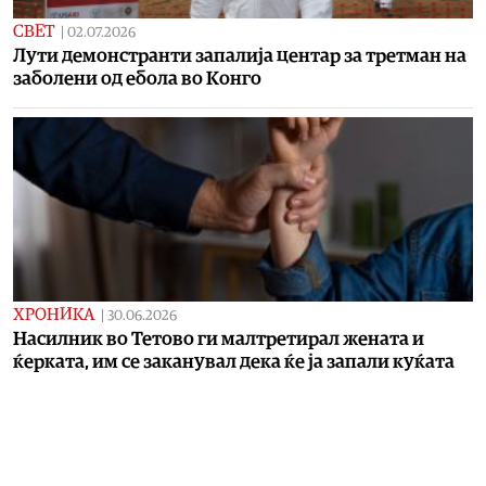
СВЕТ
|
02.07.2026
Лути демонстранти запалија центар за третман на
заболени од ебола во Конго
ХРОНИКА
|
30.06.2026
Насилник во Тетово ги малтретирал жената и
ќерката, им се заканувал дека ќе ја запали куќата