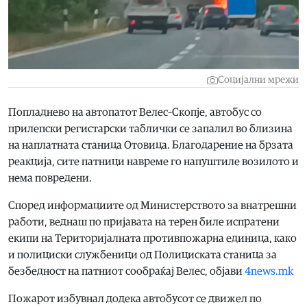
Социјални мрежи
Попладнево на автопатот Велес–Скопје, автобус со
прилепски регистарски таблички се запалил во близина
на наплатната станица Отовица. Благодарение на брзата
реакција, сите патници навреме го напуштиле возилото и
нема повредени.
Според информациите од Министерството за внатрешни
работи, веднаш по пријавата на терен биле испратени
екипи на Територијалната противпожарна единица, како
и полициски службеници од Полициската станица за
безбедност на патниот сообраќај Велес, објави
4news.mk
Пожарот избувнал додека автобусот се движел по