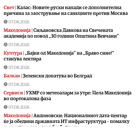
Свет
|
Калас: Новите руски напади се дополнителна
причина за заострување на санкциите против Москва
07.08.2026
Македонија
|
Сиљановска Давкова на Свечената
академија по повод „30 години Општина Вевчани“
07.08.2026
Култура
|
„Бајки од Македонија“ на „Браво сине!“
станува лектира
07.08.2026
Балкан
|
Зеленски допатува во Белград
07.08.2026
Сервиси
|
УХМР со метеоаларм за утре: Цела Македонија
во портокалова фаза
07.08.2026
Македонија
|
Андоновски: Националниот дата-центар
ќе ја обедини државната ИТ инфраструктура – помалку
трошоци и повисока безбедност
07.08.2026