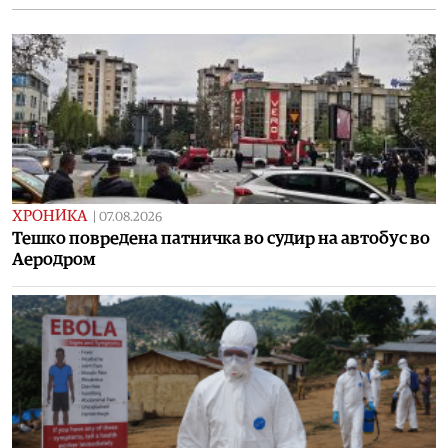
ХРОНИКА
|
07.08.2026
Тешко повредена патничка во судир на автобус во
Аеродром