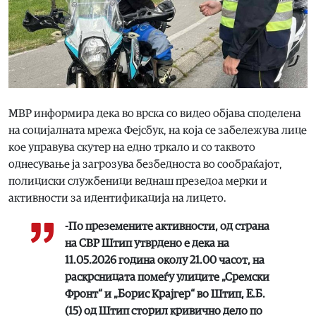
МВР информира дека во врска со видео објава споделена
на социјалната мрежа Фејсбук, на која се забележува лице
кое управува скутер на едно тркало и со таквото
однесување ја загрозува безбедноста во сообраќајот,
полициски службеници веднаш презедоа мерки и
активности за идентификација на лицето.
-По преземените активности, од страна
на СВР Штип утврдено е дека на
11.05.2026 година околу 21.00 часот, на
раскрсницата помеѓу улиците „Сремски
Фронт“ и „Борис Крајгер“ во Штип, Е.Б.
(15) од Штип сторил кривично дело по