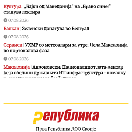
Култура
|
„Бајки од Македонија“ на „Браво сине!“
станува лектира
07.08.2026
Балкан
|
Зеленски допатува во Белград
07.08.2026
Сервиси
|
УХМР со метеоаларм за утре: Цела Македонија
во портокалова фаза
07.08.2026
Македонија
|
Андоновски: Националниот дата-центар
ќе ја обедини државната ИТ инфраструктура – помалку
трошоци и повисока безбедност
07.08.2026
Живот
|
Збогум на 24-часовниот ден: Земјата полека се
забавува – еве кога денот би можел да стане 25 часа
07.08.2026
Економија
|
Скокна минималниот износ за К-15 – Еве
колку пари ќе ни легнат на сметка годинава
Прва Република ДОО Скопје
07.08.2026