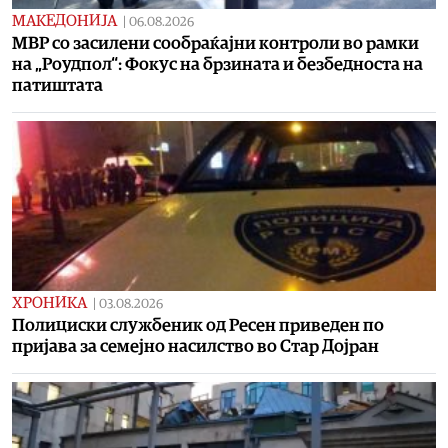
МАКЕДОНИЈА
|
06.08.2026
МВР со засилени сообраќајни контроли во рамки
на „Роудпол“: Фокус на брзината и безбедноста на
патиштата
ХРОНИКА
|
03.08.2026
Полициски службеник од Ресен приведен по
пријава за семејно насилство во Стар Дојран