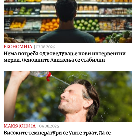
ЕКОНОМИЈА
|
07.08.2026
Нема потреба од воведување нови интервентни
мерки, ценовните движења се стабилни
МАКЕДОНИЈА
|
04.08.2026
Високите температури се уште траат, да се