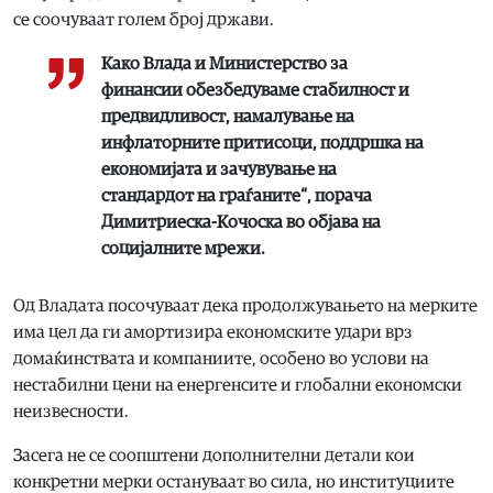
се соочуваат голем број држави.
Како Влада и Министерство за
финансии обезбедуваме стабилност и
предвидливост, намалување на
инфлаторните притисоци, поддршка на
економијата и зачувување на
стандардот на граѓаните“, порача
Димитриеска-Кочоска во објава на
социјалните мрежи.
Од Владата посочуваат дека продолжувањето на мерките
има цел да ги амортизира економските удари врз
домаќинствата и компаниите, особено во услови на
нестабилни цени на енергенсите и глобални економски
неизвесности.
Засега не се соопштени дополнителни детали кои
конкретни мерки остануваат во сила, но институциите