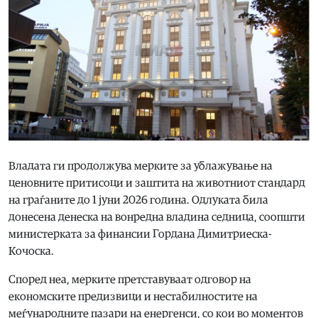
Владата ги продолжува мерките за ублажување на
ценовните притисоци и заштита на животниот стандард
на граѓаните до 1 јуни 2026 година. Одлуката била
донесена денеска на вонредна владина седница, соопшти
министерката за финансии Гордана Димитриеска-
Кочоска.
Според неа, мерките претставуваат одговор на
економските предизвици и нестабилностите на
меѓународните пазари на енергенси, со кои во моментов