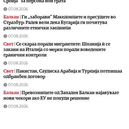
Србија“ за персона нон грата
07.08.2026
Балкан
|
Ги „заборави“ Македонците и пресудите во
Стразбур: Радев вели дека Бугарија ги почитува
различните етнички заедници
07.08.2026
Свет
|
Се скараа поради мигрантите: Шпанија ѝ се
закани на Италија со мерки поради воведените
гранични контроли
07.08.2026
Свет
|
Пакистан, Саудиска Арабија и Турција потпишаа
одбранбен договор
07.08.2026
Балкан
|
Превозниците од Западен Балкан најавуваат
нови чекори ако ЕУ не понуди решение
07.08.2026
Технологија
|
Kаде исчезнаа новите автомобили за
10.000 евра?
07.08.2026