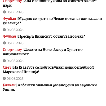
Спорт шоу
|
Aна Ивановиќ ужива во животот за сите
пари
06.08.2026
Фудбал
|
Мудрик се врати во Челзи по една година, дали
ќе заигра?
06.08.2026
Фудбал
|
Пресврт: Винисиус останува во Реал?
06.08.2026
Спорт шоу
|
Дедото на Ноле: Јас сум Хрват по
националност
06.08.2026
Свет
|
На 15 август се подготвуваат нови бегалци од
Мароко во Шпанија!
06.08.2026
Балкан
|
Албански знамиња развиорени во европски
Улцињ
06.08.2026
Балкан
|
Зеленски в сабота во официјална посета на