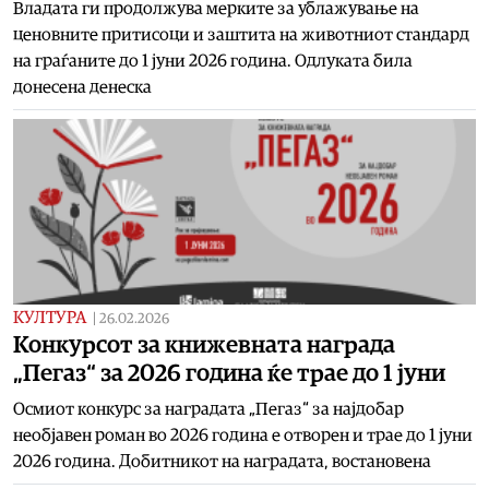
Владата ги продолжува мерките за ублажување на
ценовните притисоци и заштита на животниот стандард
на граѓаните до 1 јуни 2026 година. Одлуката била
донесена денеска
КУЛТУРА
|
26.02.2026
Конкурсот за книжевната награда
„Пегаз“ за 2026 година ќе трае до 1 јуни
Осмиот конкурс за наградата „Пегаз“ за најдобар
необјавен роман во 2026 година е отворен и трае до 1 јуни
2026 година. Добитникот на наградата, востановена