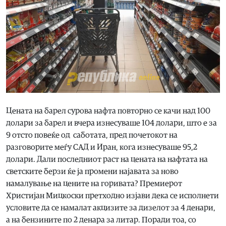
Цената на барел сурова нафта повторно се качи над 100
долари за барел и вчера изнесуваше 104 долари, што е за
9 отсто повеќе од саботата, пред почетокот на
разговорите меѓу САД и Иран, кога изнесуваше 95,2
долари. Дали последниот раст на цената на нафтата на
светските берзи ќе ја промени најавата за ново
намалување на цените на горивата? Премиерот
Христијан Мицкоски претходно изјави дека се исполнети
условите да се намалат акцизите за дизелот за 4 денари,
а на бензините по 2 денара за литар. Поради тоа, со