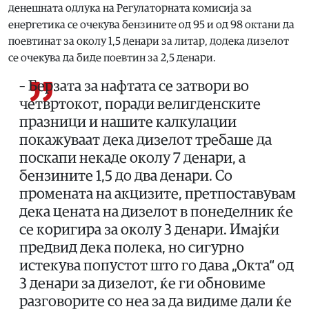
денешната одлука на Регулаторната комисија за
енергетика се очекува бензините од 95 и од 98 октани да
поевтинат за околу 1,5 денари за литар, додека дизелот
се очекува да биде поевтин за 2,5 денари.
– Берзата за нафтата се затвори во
четвртокот, поради велигденските
празници и нашите калкулации
покажуваат дека дизелот требаше да
поскапи некаде околу 7 денари, а
бензините 1,5 до два денари. Со
промената на акцизите, претпоставувам
дека цената на дизелот в понеделник ќе
се коригира за околу 3 денари. Имајќи
предвид дека полека, но сигурно
истекува попустот што го дава „Окта“ од
3 денари за дизелот, ќе ги обновиме
разговорите со неа за да видиме дали ќе