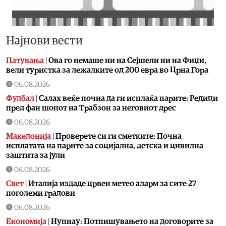
Најнови вести
Патувања
|
Ова го немаше ни на Сејшели ни на Фиџи,
вели туристка за лежалките од 200 евра во Црна Гора
06.08.2026
Фудбал
|
Салах веќе почна да ги исплаќа парите: Редици
пред фан шопот на Трабзон за неговиот дрес
06.08.2026
Македонија
|
Проверете си ги сметките: Почна
исплатата на парите за социјална, детска и цивилна
заштита за јули
06.08.2026
Свет
|
Италија издаде црвен метео аларм за сите 27
поголеми градови
06.08.2026
Економија
|
Нупнау: Потпишувањето на договорите за