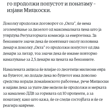
го продолжи попустот и понатаму –
изјави Мицкоски.
Доколку продолжи договорот со „Окта“, ќе нема
зголемување за дизелот од максималната цена што ја
утврдува Регулаторната комисија за енергетика. За
бензините значи дека ќе поевтинат околу половина
денар и доколку „Окта“ го продолжи попустот од два
денари за литар, тоа значи дека ќе имаме повторно
намалување за 2,5 денари на цената на бензините.
Намалената акциза ќе влијае со десетици милиони евра
на буџетот, но додаде дека во буџетот има доволно
средства поради домаќинското работење, рече Мицкоски
и најави дека за уште две недели ќе продолжи и мерката
за намалено ДДВ за горивата од 10 проценти, а за
понатаму, како што кажа, ќе се следи состојбата и ќе се
реагира навреме.