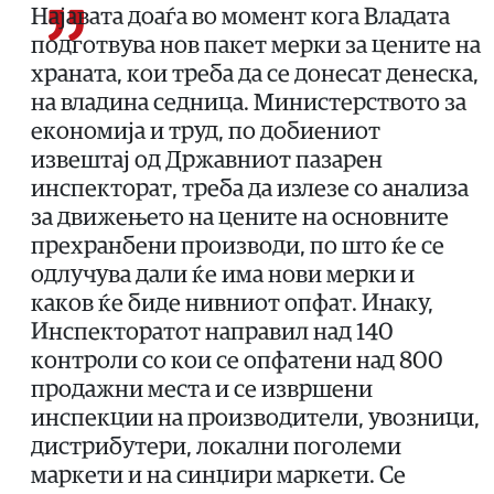
Најавата доаѓа во момент кога Владата
подготвува нов пакет мерки за цените на
храната, кои треба да се донесат денеска,
на владина седница. Министерството за
економија и труд, по добиениот
извештај од Државниот пазарен
инспекторат, треба да излезе со анализа
за движењето на цените на основните
прехранбени производи, по што ќе се
одлучува дали ќе има нови мерки и
каков ќе биде нивниот опфат. Инаку,
Инспекторатот направил над 140
контроли со кои се опфатени над 800
продажни места и се извршени
инспекции на производители, увозници,
дистрибутери, локални поголеми
маркети и на синџири маркети. Се