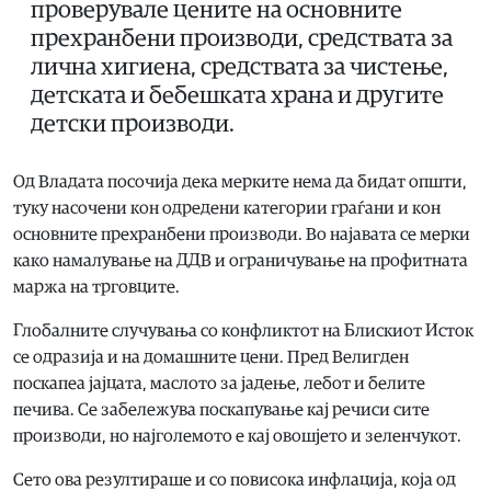
проверувале цените на основните
прехранбени производи, средствата за
лична хигиена, средствата за чистење,
детската и бебешката храна и другите
детски производи.
Од Владата посочија дека мерките нема да бидат општи,
туку насочени кон одредени категории граѓани и кон
основните прехранбени производи. Во најавата се мерки
како намалување на ДДВ и ограничување на профитната
маржа на трговците.
Глобалните случувања со конфликтот на Блискиот Исток
се одразија и на домашните цени. Пред Велигден
поскапеа јајцата, маслото за јадење, лебот и белите
печива. Се забележува поскапување кај речиси сите
производи, но најголемото е кај овошјето и зеленчукот.
Сето ова резултираше и со повисока инфлација, која од