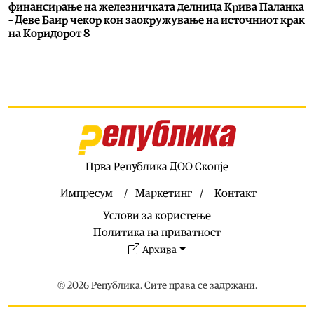
финансирање на железничката делница Крива Паланка
– Деве Баир чекор кон заокружување на источниот крак
на Коридорот 8
06.08.2026
Естрада
|
Ова го може само таа: Лепа Брена падна на
бина
06.08.2026
Фудбал
|
Роналдо уште се одмoра од СП
06.08.2026
Свет
|
Хамас ги преместува тајните операции од Катар
Прва Република ДОО Скопје
во Турција
Импресум
Маркетинг
Контакт
06.08.2026
Услови за користење
Македонија
|
Проектот нема да заврши на половина
тунел, во слепо, сега имаме целина, вели Мицкоски
Политика на приватност
Архива
06.08.2026
Култура
|
Прекрасна сонатна вечер со виолинистот
Ниек Бар и пијанистот Бен Ким
© 2026 Република. Сите права се задржани.
06.08.2026