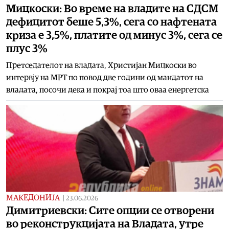
Мицкоски: Во време на владите на СДСМ
дефицитот беше 5,3%, сега со нафтената
криза е 3,5%, платите од минус 3%, сега се
плус 3%
Претседателот на владата, Христијан Мицкоски во
интервју на МРТ по повод две години од мандатот на
владата, посочи дека и покрај тоа што оваа енергетска
МАКЕДОНИЈА
|
23.06.2026
Димитриевски: Сите опции се отворени
во реконструкцијата на Владата, утре