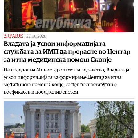
ЗДРАВЈЕ
|
22.06.2026
Владата ја усвои информацијата
службата за ИМП да прерасне во Центар
за итна медицинска помош Скопје
На предлог на Министерството за здравство, Владата ја
усвои информацијата за формирање Центар за итна
медицинска помош Скопје, со цел воспоставување
поефикасен и поодржлив систем