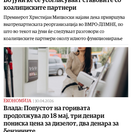
коалициските партнери
Премиерот Христијан Мицкоски најави дека привршува
внатрепартиската реорганизација во ВМРО-ДПМНЕ, по
што во текот на јуни ќе следуваат разговори со
коалициските партнери околу идното функционирање
ЕКОНОМИЈА
|
30.04.2026
Влада: Попустот на горивата
продолжува до 18 мај, три денари
пониска цена за дизелот, два денара за
бензините