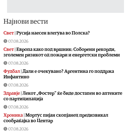
Најнови вести
Свет
|
Русија наесен влегува во Полска?
07.08.2026
Свет
|
Европа како под вршник: Соборени рекорди,
зголемен ризикот од пожари и енергетски проблеми
07.08.2026
Фудбал
|
Дали е очекувано? Аргентина го поддржа
Инфантино
07.08.2026
Здравје
|
Лекот „Фостер“ ќе биде достапен во аптеките
со партиципација
07.08.2026
Хроника
|
Мортус пијан скопјанец предизвикал
сообраќајка во Центар
07.08.2026