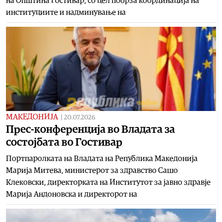
на Општина Гостивар, со цел побрза координација на
институциите и надминување на
МАКЕДОНИЈА
|
20.07.2026
Прес-конференција во Владата за
состојбата во Гостивар
Портпаролката на Владата на Република Македонија
Марија Митева, министерот за здравство Сашо
Клековски, директорката на Институтот за јавно здравје
Марија Андоновска и директорот на