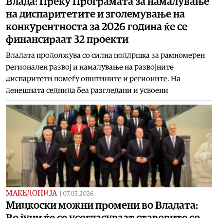
Влада: Преку Програмата за намалување
на диспаритетите и зголемување на
конкурентноста за 2026 година ќе се
финансираат 32 проекти
Владата продолжува со силна поддршка за рамномерен
регионален развој и намалување на развојните
диспаритети помеѓу општините и регионите. На
денешната седница беа разгледани и усвоени
МАКЕДОНИЈА
|
07.05.2026
Мицкоски можни промени во Владата:
Во јуни ќе се усогласуваат ставовите со