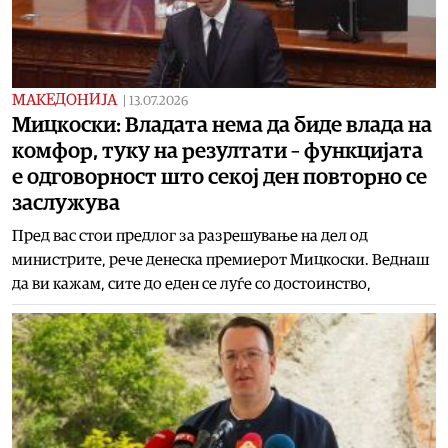
МАКЕДОНИЈА
|
13.07.2026
Мицкоски: Владата нема да биде влада на
комфор, туку на резултати – функцијата
е одговорност што секој ден повторно се
заслужува
Пред вас стои предлог за разрешување на дел од
министрите, рече денеска премиерот Мицкоски. Веднаш
да ви кажам, сите до еден се луѓе со достоинство,