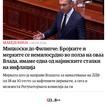
МАКЕДОНИЈА
|
08.04.2026
Мицкоски до Филипче: Бројките и
мерките се немилосрдно во полза на оваа
Влада, имаме една од најниските стапки
на инфлација
Мерката што ја направи Владата за намалување на ДДВ
од 18 на 10 отсто за нафтените деривати, а сега и
можноста Регулаторната комисија да ги
1
2
3
…
8
>>