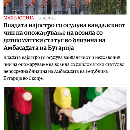
МАКЕДОНИЈА
|
15.06.2026
Владата најостро го осудува вандалскиот
чин на опожарување на возила со
дипломатски статус во близина на
Амбасадата на Бугарија
Владата најостро го осудува вандалскиот и недозволив
чин на опожарување на возила со дипломатски статус во
непосредна близина на Амбасадата на Република
Бугарија во Скопје.