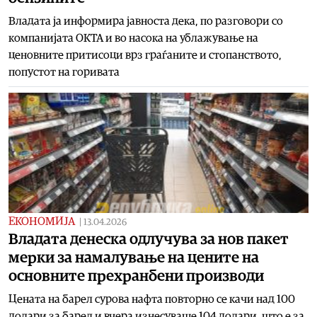
Владата ја информира јавноста дека, по разговори со
компанијата ОКТА и во насока на ублажување на
ценовните притисоци врз граѓаните и стопанството,
попустот на горивата
ЕКОНОМИЈА
|
13.04.2026
Владата денеска одлучува за нов пакет
мерки за намалување на цените на
основните прехранбени производи
Цената на барел сурова нафта повторно се качи над 100
долари за барел и вчера изнесуваше 104 долари, што е за