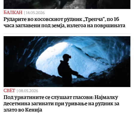
БАЛКАН
|
14.05.2026
Рударите во косовскиот рудник „Трепча“, по 16
часа заглавени под земја, излегоа на површината
СВЕТ
|
08.05.2026
Под урнатините се слушаат гласови: Најмалку
десетмина загинати при уривање на рудник за
злато во Кенија