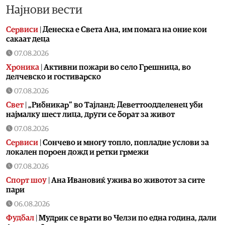
Најнови вести
Сервиси
|
Денеска е Света Ана, им помага на оние кои
сакаат деца
07.08.2026
Хроника
|
Aктивни пожари во село Грешница, во
делчевско и гостиварско
07.08.2026
Свет
|
„Рибникар“ во Тајланд: Деветтоодделенец уби
најмалку шест лица, други се борат за живот
07.08.2026
Сервиси
|
Сончево и многу топло, попладне услови за
локален пороен дожд и ретки грмежи
07.08.2026
Спорт шоу
|
Aна Ивановиќ ужива во животот за сите
пари
06.08.2026
Фудбал
|
Мудрик се врати во Челзи по една година, дали