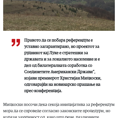
Правото да се побара референдум е
уставно загарантирано, но проектот за
рудникот кај Луке е стратешки за
државата и за локалното население и е
дел од билатералната соработка со
Соединетите Американски Држави“,
изјави премиерот Христијан Мицкоски,
одговарајќи на новинарско прашање на
прес-конференција.
Мицкоски посочи дека секоја иницијатива за референдум
мора да се спроведе согласно законските процедури, но
изрази зачуденост од, како што рече, различните