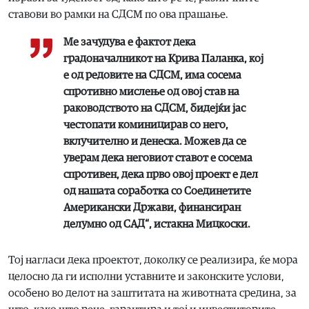
ставови во рамки на СДСМ по ова прашање.
Ме зачудува е фактот дека
градоначалникот на Крива Паланка, кој
е од редовите на СДСМ, има сосема
спротивно мислење од овој став на
раководството на СДСМ, бидејќи јас
честопати коминицирав со него,
вклучително и денеска. Можев да се ​​
уверам дека неговиот ставот е сосема
спротивен, дека прво овој проект е дел
од нашата соработка со Соединетите
Американски Држави, финансиран
делумно од САД“, истакна Мицкоски.
Тој нагласи дека проектот, доколку се реализира, ќе мора
целосно да ги исполни уставните и законските услови,
особено во делот на заштитата на животната средина, за