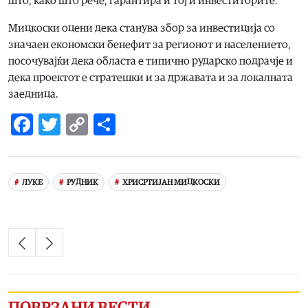
што, како што рече, гарантира и тој и инвеститорите.
Мицкоски оцени дека станува збор за инвестиција со
значаен економски бенефит за регионот и населението,
посочувајќи дека областа е типично рударско подрачје и
дека проектот е стратешки и за државата и за локалната
заедница.
Facebook
Twitter
Copy
Share
Link
ЛУКЕ
РУДНИК
ХРИСРТИЈАН МИЦКОСКИ
ПОВРЗАНИ ВЕСТИ