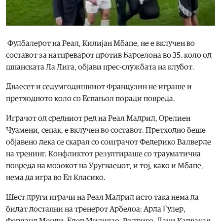
Фудбалерот на Реал, Килијан Мбапе, не е вклучен во
составот за натпреварот против Барселона во 35. коло од
шпанската Ла Лига, објави прес-службата на клубот.
Дваесет и седумгодишниот Французин не играше и
претходното коло со Еспањол поради повреда.
Играчот од средниот ред на Реал Мадрид, Орелиен
Чуамени, сепак, е вклучен во составот. Претходно беше
објавено дека се скарал со соиграчот Федерико Валверде
на тренинг. Конфликтот резултираше со трауматична
повреда на мозокот на Уругваецот, и тој, како и Мбапе,
нема да игра во Ел Класико.
Шест други играчи на Реал Мадрид исто така нема да
бидат достапни на тренерот Арбелоа: Арда Ѓулер,
Ферланд Менди, Едер Милитао, Родриго, Дани Карвахал