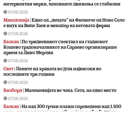
интервентни мерки, ценовните движења се стабилни
07.08.2026
Македонија
|
Едно од „децата“ на Филипче од Ново Село
е внук на Вице Заев и менаџер на неговата фирма
07.08.2026
Балкан
|
По тридневниот спектакл на стадионот
Кошево градоначалникот на Сараево организираше
прием за Дино Мерлин
07.08.2026
Свет
|
Цените на храната во јули највисоки во
последните три години
07.08.2026
Билборд
|
Малешевијата ве чека. Сета, на едно место
07.08.2026
Балкан
|
На над 300 грчки плажи спроведени над 1.500
контроли за заштита на крајбрежјето и обезбедување
слободен пристап за граѓаните
07.08.2026