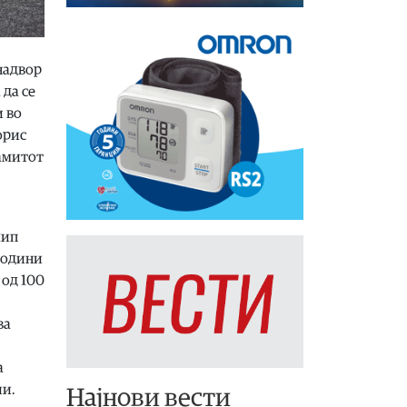
надвор
 да се
и во
орис
амитот
лип
 години
 од 100
ва
а
ии.
Најнови вести