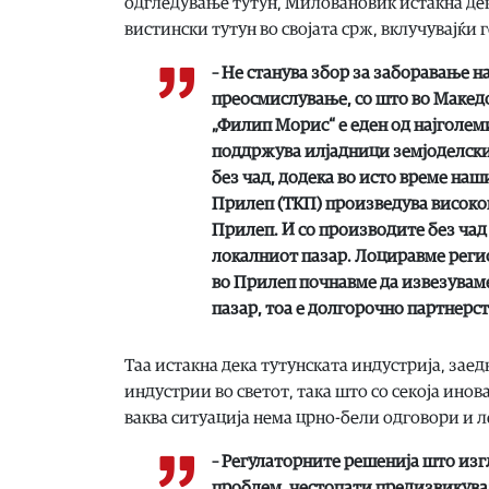
одгледување тутун, Миловановиќ истакна дек
вистински тутун во својата срж, вклучувајќи 
– Не станува збор за заборавање н
преосмислување, со што во Македо
„Филип Морис“ е еден од најголем
поддржува илјадници земјоделски
без чад, додека во исто време на
Прилеп (ТКП) произведува висок
Прилеп. И со производите без чад
локалниот пазар. Лоциравме регио
во Прилеп почнавме да извезуваме 
пазар, тоа е долгорочно партнерст
Таа истакна дека тутунската индустрија, зае
индустрии во светот, така што со секоја инов
ваква ситуација нема црно-бели одговори и 
– Регулаторните решенија што изг
проблем, честопати предизвикуваа