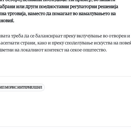
забрани или други поедноставни регулаторни решенија
на трговија, наместо да помагаат во намалувањето на
ановиќ.
ата треба да се балансираат преку вклучување во отворен и
засегнати страни, како и преку споделување искуства на пове
ветни на локалниот контекст на секое општество.
ИП МОРИС ИНТЕРНЕЈШНЛ