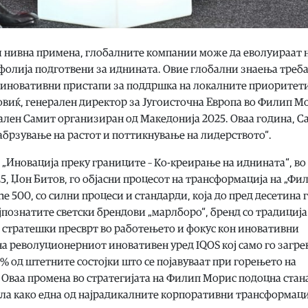
и нивна примена, глобалните компании може да еволуираат 
фолија подготвени за иднината. Овие глобални знаења треба
ат иновативни пристапи за поддршка на локалните приоритет
виќ, генерален директор за Југоисточна Европа во Филип М
лен Самит организиран од Македонија 2025. Оваа година, С
Забрзување на растот и поттикнување на лидерството“.
 „Иновација преку границите – Ко-креирање на иднината“, во
5, Џон Битов, го објасни процесот на трансформација на „Фи
ne 500, со силни процеси и стандарди, која до пред десетина
ајпознатите светски брендови „марлборо“, бренд со традиција
ви стратешки пресврт во работењето и фокус кон иновативни
на револуционерниот иновативен уред IQOS кој само го загре
5% од штетните состојки што се појавуваат при горењето на
Оваа промена во стратегијата на Филип Морис подоцна стан
кола како една од најрадикалните корпоративни трансформац