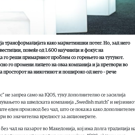
ија трансформацијата како маркетиншки потег. Но, зад него
вестиции, повеќе од 1.600 научници и фокус на
да го реши примарниот проблем со горењето на тутунот.
но го промени лицето на оваа компанија и ја претвори во
 просторот на никотинот и пошироко од него – рече
“ не запреа само на IQOS, туку дополнително се засилија
пувањето на шведската компанија „Swedish match” и нејзинио
ште еден производ без чад, што се покажа како дополнителе
ори во значителна вредност за акционерите.
без чад на пазарот во Македонија, кој има долга традиција н