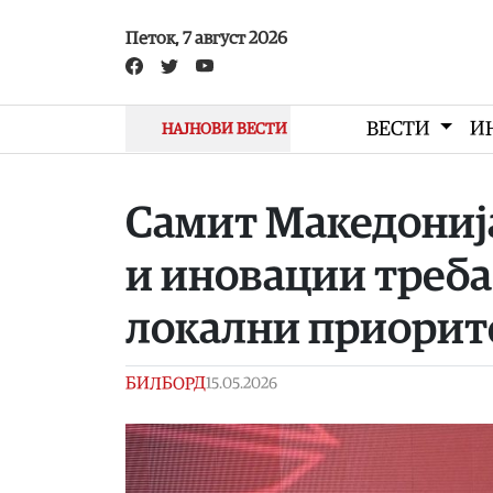
Skip to main content
Петок, 7 август 2026
ВЕСТИ
И
НАЈНОВИ ВЕСТИ
Самит Македонија
и иновации треба 
локални приорит
БИЛБОРД
15.05.2026