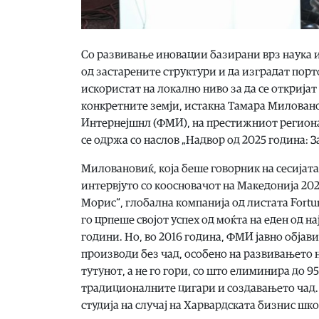
Со развивање иновации базирани врз наука 
од застарените структури и да изградат порт
искористат на локално ниво за да се откриј
конкретните земји, истакна Тамара Миловано
Интернејшнл (ФМИ), на престижниот региона
се одржа со наслов „Надвор од 2025 година: 
Миловановиќ, која беше говорник на сесијата
интервјуто со коосновачот на Македонија 202
Морис“, глобална компанија од листата Fortu
го црпеше својот успех од моќта на еден од н
години. Но, во 2016 година, ФМИ јавно обја
производи без чад, особено на развивањето 
тутунот, а не го гори, со што елиминира до 9
традиционалните цигари и создавањето чад. 
студија на случај на Харвардската бизнис ш