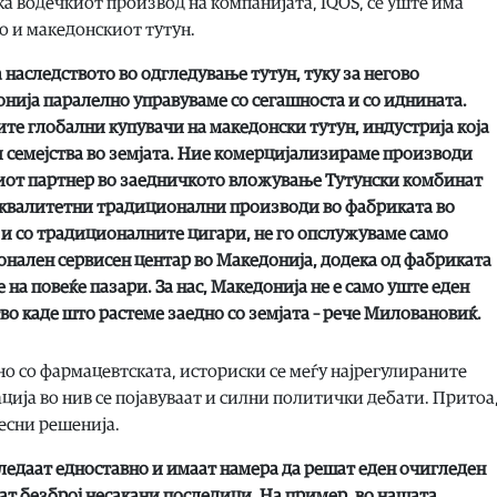
а водечкиот производ на компанијата, IQOS, сè уште има
го и македонскиот тутун.
а наследството во одгледување тутун, туку за негово
нија паралелно управуваме со сегашноста и со иднината.
ите глобални купувачи на македонски тутун, индустрија која
 семејства во земјата. Ние комерцијализираме производи
шиот партнер во заедничкото вложување Тутунски комбинат
оквалитетни традиционални производи во фабриката во
 и со традиционалните цигари, не го опслужуваме само
нален сервисен центар во Македонија, додека од фабриката
на повеќе пазари. За нас, Македонија не е само уште еден
во каде што растеме заедно со земјата – рече Миловановиќ.
дно со фармацевтската, историски се меѓу најрегулираните
ација во нив се појавуваат и силни политички дебати. Притоа,
лесни решенија.
ледаат едноставно и имаат намера да решат еден очигледен
т безброј несакани последици. На пример, во нашата