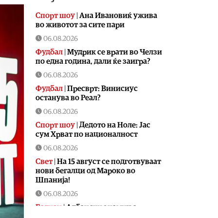
Спорт шоу
|
Aна Ивановиќ ужива
во животот за сите пари
06.08.2026
Фудбал
|
Мудрик се врати во Челзи
по една година, дали ќе заигра?
06.08.2026
Фудбал
|
Пресврт: Винисиус
останува во Реал?
06.08.2026
Спорт шоу
|
Дедото на Ноле: Јас
сум Хрват по националност
06.08.2026
Свет
|
На 15 август се подготвуваат
нови бегалци од Мароко во
Шпанија!
06.08.2026
Балкан
|
Албански знамиња
развиорени во европски Улцињ