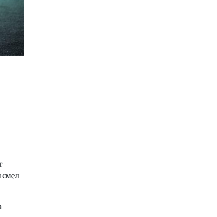
06.08.2026
Балкан
|
Зеленски в сабота во
официјална посета на Србија, ќе се
сретне со Вучиќ
06.08.2026
Македонија
|
Помалку првачиња,
помалку иднина: Демографската
криза веќе стигна до училишните
клупи
06.08.2026
Балкан
|
Први случаи на
западнонилска треска во Србија:
Две постари лица во Белград
хоспитализирани со
невроинвазивна форма
т
н смел
06.08.2026
Сервиси
|
Вкупно 18 пожари на
отворено денеска до 18 часот, два
а
се активни