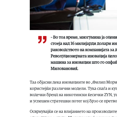
– Во тоа време, многумина ја оцен
стоеја над 16 милијарди долари ин
раководството на компанијата за 
Револуционерната иновација целос
машина за иновации што го опфаќа
Миловановиќ.
Таа објасни дека иновациите во „Филип Морис
користејќи различни модели. Тука спаѓа и ку
водечки бренд на никотински ќесички ZYN, у
и успешен стратешки потег кој брзо се претв
Осврнувајќи се на влијанието на производите 