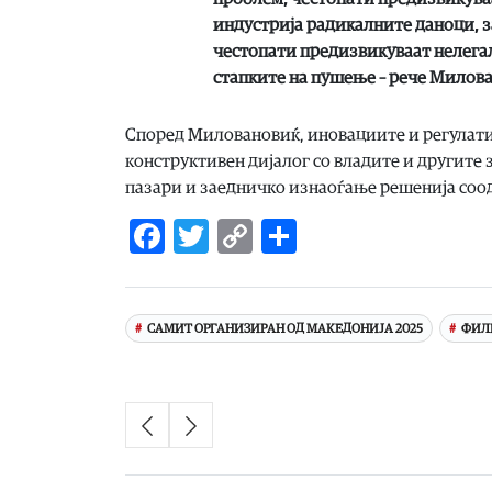
индустрија радикалните даноци, 
честопати предизвикуваат нелегал
стапките на пушење – рече Милов
Според Миловановиќ, иновациите и регулатив
конструктивен дијалог со владите и другите 
пазари и заедничко изнаоѓање решенија соод
Facebook
Twitter
Copy
Share
Link
САМИТ ОРГАНИЗИРАН ОД МАКЕДОНИЈА 2025
ФИЛ