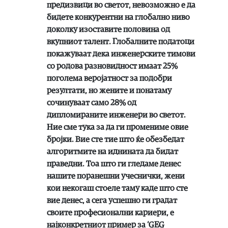
предизвици во светот, невозможно е да
бидете конкурентни на глобално ниво
доколку изоставите половина од
вкупниот талент. Глобалните податоци
покажуваат дека инженерските тимови
со родова разновидност имаат 25%
поголема веројатност за подобри
резултати, но жените и понатаму
сочинуваат само 28% од
дипломираните инженери во светот.
Ние сме тука за да ги промениме овие
бројки. Вие сте тие што ќе обезбедат
алгоритмите на иднината да бидат
праведни. Тоа што ги гледаме денес
нашите поранешни учеснички, жени
кои некогаш стоеле таму каде што сте
вие денес, а сега успешно ги градат
своите професионални кариери, е
најконкретниот пример за ‘GEG