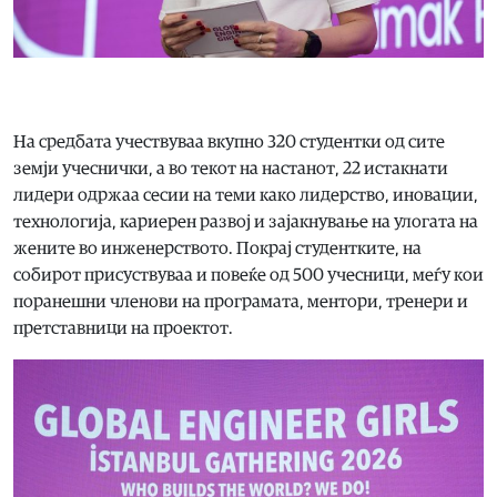
На средбата учествуваа вкупно 320 студентки од сите
земји учеснички, а во текот на настанот, 22 истакнати
лидери одржаа сесии на теми како лидерство, иновации,
технологија, кариерен развој и зајакнување на улогата на
жените во инженерството. Покрај студентките, на
собирот присуствуваа и повеќе од 500 учесници, меѓу кои
поранешни членови на програмата, ментори, тренери и
претставници на проектот.