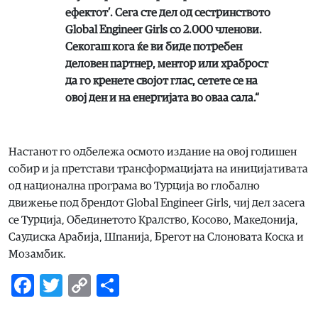
ефектот’. Сега сте дел од сестринството
Global Engineer Girls со 2.000 членови.
Секогаш кога ќе ви биде потребен
деловен партнер, ментор или храброст
да го кренете својот глас, сетете се на
овој ден и на енергијата во оваа сала.“
Настанот го одбележа осмото издание на овој годишен
собир и ја претстави трансформацијата на иницијативата
од национална програма во Турција во глобално
движење под брендот Global Engineer Girls, чиј дел засега
се Турција, Обединетото Кралство, Косово, Македонија,
Саудиска Арабија, Шпанија, Брегот на Слоновата Коска и
Мозамбик.
Facebook
Twitter
Copy
Share
Link