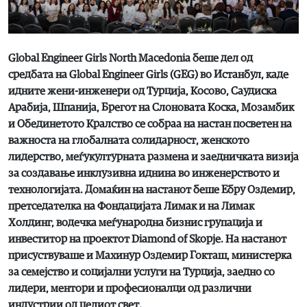
Global Engineer Girls North Macedonia беше дел од
средбата на Global Engineer Girls (GEG) во Истанбул, каде
идните жени-инженери од Турција, Косово, Саудиска
Арабија, Шпанија, Брегот на Слоновата Коска, Мозамбик
и Обединетото Кралство се собраа на настан посветен на
важноста на глобалната солидарност, женското
лидерство, меѓукултурната размена и заедничката визија
за создавање инклузивна иднина во инженерството и
технологијата. Домаќин на настанот беше Ебру Оздемир,
претседателка на Фондацијата Лимак и на Лимак
Холдинг, водечка меѓународна бизнис групација и
инвеститор на проектот Diamond of Skopje. На настанот
присуствуваше и Махинур Оздемир Гокташ, министерка
за семејство и социјални услуги на Турција, заедно со
лидери, ментори и професионалци од различни
индустрии од целиот свет.