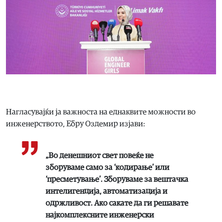
Нагласувајќи ја важноста на еднаквите можности во
инженерството, Ебру Оздемир изјави:
„Во денешниот свет повеќе не
зборуваме само за ‘кодирање’ или
‘пресметување’. Зборуваме за вештачка
интелигенција, автоматизација и
одржливост. Ако сакате да ги решавате
најкомплексните инженерски