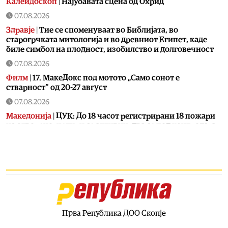
Калеидоскоп
|
Најубавата сцена од Охрид
07.08.2026
Здравје
|
Тие се споменуваат во Библијата, во
старогрчката митологија и во древниот Египет, каде
биле симбол на плодност, изобилство и долговечност
07.08.2026
Филм
|
17. МакеДокс под мотото „Само сонот е
стварност“ од 20-27 август
07.08.2026
Македонија
|
ЦУК: До 18 часот регистрирани 18 пожари
на отворено, четири се активни, два се под контрола, а
12 се изгаснати
07.08.2026
Сцена
|
Лозано, Тони Зен и Два бона викендов на С.О.С.
Фестивал во Битола
07.08.2026
Култура
|
Охрид ќе одбележи два големи јубилеја
посветени на Свети Климент и Охридската книжевна
Прва Република ДОО Скопје
школа