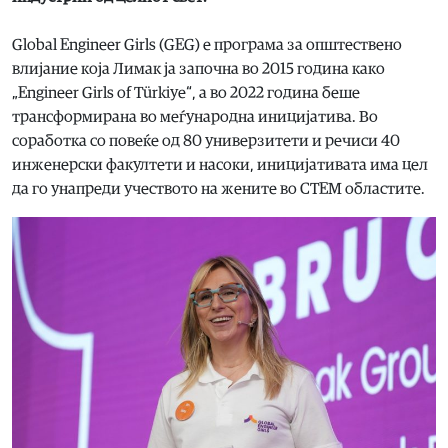
Global Engineer Girls (GEG) е програма за општествено
влијание која Лимак ја започна во 2015 година како
„Engineer Girls of Türkiye“, а во 2022 година беше
трансформирана во меѓународна иницијатива. Во
соработка со повеќе од 80 универзитети и речиси 40
инженерски факултети и насоки, иницијативата има цел
да го унапреди учеството на жените во СТЕМ областите.