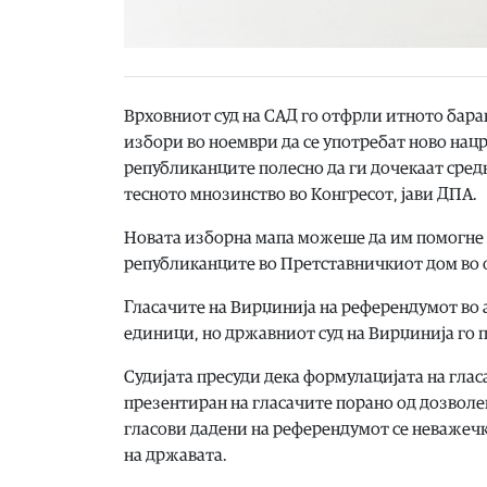
Врховниот суд на САД го отфрли итното бара
избори во ноември да се употребат ново нац
републиканците полесно да ги дочекаат сред
тесното мнозинство во Конгресот, јави ДПА.
Новата изборна мапа можеше да им помогне 
републиканците во Претставничкиот дом во о
Гласачите на Вирџинија на референдумот во 
единици, но државниот суд на Вирџинија го 
Судијата пресуди дека формулацијата на глас
презентиран на гласачите порано од дозволен
гласови дадени на референдумот се неважечк
на државата.