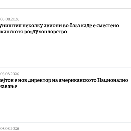
|
05.08.2026
уништил неколку авиони во база каде е сместено
канското воздухопловство
|
03.08.2026
лејтон е нов директор на американското Национално
знавање
|
03.08.2026