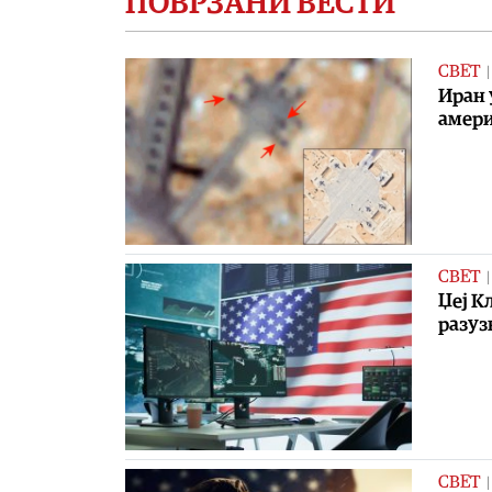
ПОВРЗАНИ ВЕСТИ
СВЕТ
Иран 
амери
СВЕТ
Џеј К
разу
СВЕТ