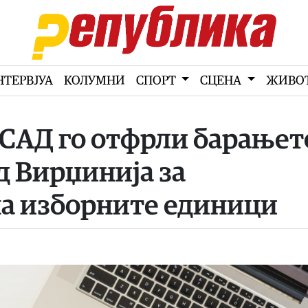
НТЕРВЈУА
КОЛУМНИ
СПОРТ
СЦЕНА
ЖИВО
 САД го отфрли барањет
д Вирџинија за
на изборните единици