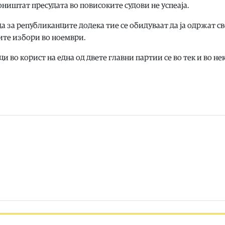
ништат пресудата во повисоките судови не успеаја.
а за републиканците додека тие се обидуваат да ја одржат св
ите избори во ноември.
 во корист на една од двете главни партии се во тек и во не