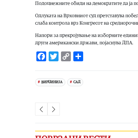
Подоцнежните обиди на демократите да ја по
Одлуката на Врховниот суд претставува побед
слаба контрола врз Конгресот на среднорочн
Напори за прекројување на изборните единици
други американски држави, појаснува ДПА.
Facebook
Twitter
Copy
Share
Link
ВИРЏИНИЈА
САД