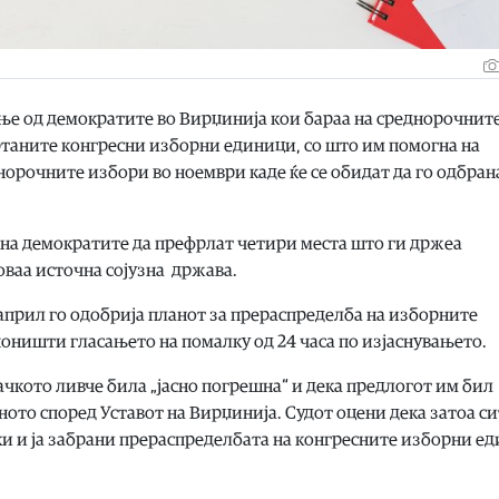
ње од демократите во Вирџинија кои бараа на среднорочнит
ртаните конгресни изборни единици, со што им помогна на
норочните избори во ноември каде ќе се обидат да го одбран
на демократите да префрлат четири места што ги држеа
ваа источна сојузна држава.
април го одобрија планот за прераспределба на изборните
поништи гласањето на помалку од 24 часа по изјаснувањето.
ачкото ливче била „јасно погрешна“ и дека предлогот им бил
ото според Уставот на Вирџинија. Судот оцени дека затоа си
и и ја забрани прераспределбата на конгресните изборни е