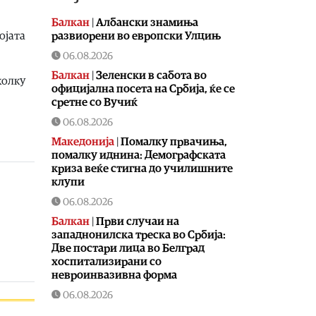
Балкан
|
Албански знамиња
развиорени во европски Улцињ
ојата
06.08.2026
Балкан
|
Зеленски в сабота во
колку
официјална посета на Србија, ќе се
сретне со Вучиќ
06.08.2026
Македонија
|
Помалку првачиња,
помалку иднина: Демографската
криза веќе стигна до училишните
клупи
06.08.2026
Балкан
|
Први случаи на
западнонилска треска во Србија:
Две постари лица во Белград
хоспитализирани со
невроинвазивна форма
06.08.2026
Сервиси
|
Вкупно 18 пожари на