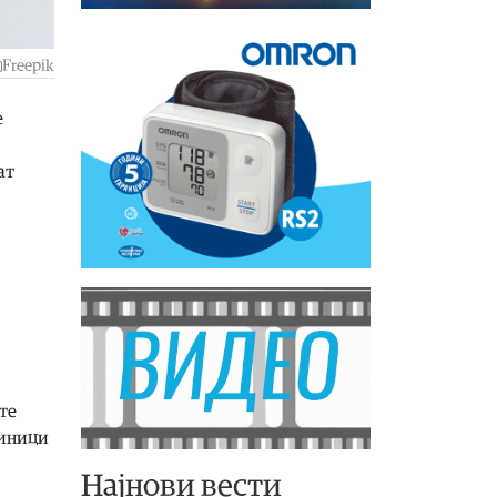
Freepik
е
ат
те
диници
Најнови вести