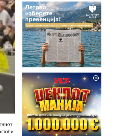
елниот
 проби