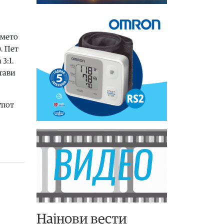
емето
. Пет
3:1.
стави
упот
Најнови вести