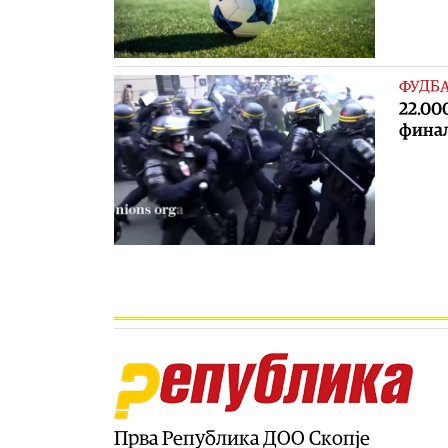
ФУДБ
22.00
фина
Прва Република ДОО Скопје