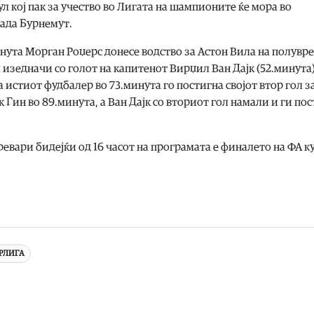
л кој пак за учество во Лигата на шампионите ќе мора во
лада Бурнемут.
нута Морган Роџерс донесе водство за Астон Вила на полувр
 изедначи со голот на капитенот Вирџил Ван Дајк (52.минута)
 истиот фудбалер во 73.минута го постигна својот втор гол за 
 Гин во 89.минута, а Ван Дајк со вториот гол намали и ги по
ревари бидејќи од 16 часот на програмата е финалето на ФА к
РЛИГА