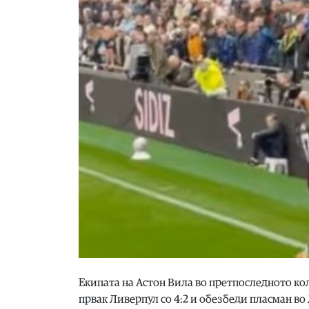
Екипата на Астон Вила во претпоследното ко
првак Ливерпул со 4:2 и обезбеди пласман во