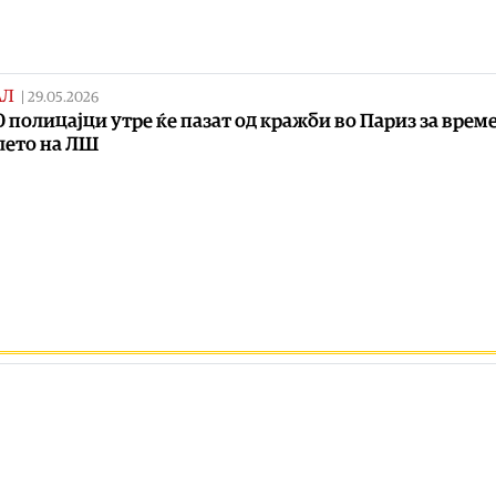
АЛ
|
29.05.2026
0 полицајци утре ќе пазат од кражби во Париз за време
лето на ЛШ