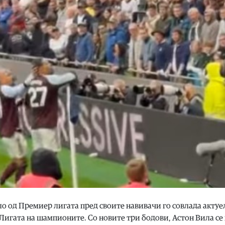
ло од Премиер лигата пред своите навивачи го совлада акту
 Лигата на шампионите. Со новите три бодови, Астон Вила се