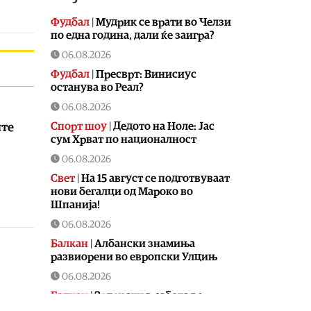
Фудбал
|
Мудрик се врати во Челзи
по една година, дали ќе заигра?
06.08.2026
Фудбал
|
Пресврт: Винисиус
останува во Реал?
06.08.2026
Спорт шоу
|
Дедото на Ноле: Јас
ите
сум Хрват по националност
06.08.2026
Свет
|
На 15 август се подготвуваат
нови бегалци од Мароко во
Шпанија!
06.08.2026
Балкан
|
Албански знамиња
развиорени во европски Улцињ
06.08.2026
Балкан
|
Зеленски в сабота во
официјална посета на Србија, ќе се