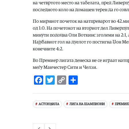
на четвртото место на табелата, пред Ливерпу
последното коло на домашен терен да го сов
По мирниот почеток на натпреварот во 42.ми
од 1:0. На почетокот на вториот дел Ливерпул
минути подоцна Оли Воткинс зголеми на 2:1, а
Најубавиот гол на дуелот го постигна Џон Мек
конечните 4:2.
Во Премиер лигата денеска не се играат натп
меѓу Манчестер Сити и Челзи.
Facebook
Twitter
Copy
Share
Link
АСТОН ВИЛА
ЛИГА НА ШАМПИОНИ
ПРЕМИЕ