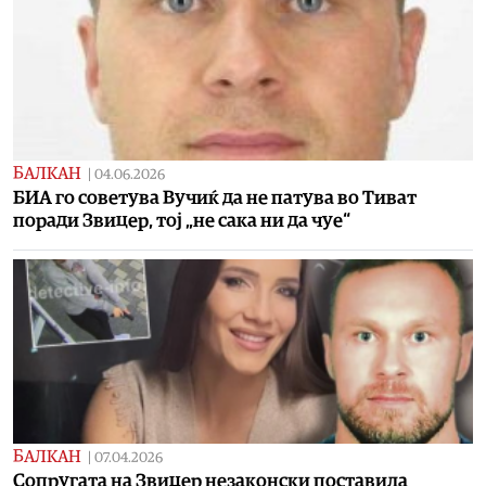
БАЛКАН
|
04.06.2026
БИА го советува Вучиќ да не патува во Тиват
поради Звицер, тој „не сака ни да чуе“
БАЛКАН
|
07.04.2026
Сопругата на Звицер незаконски поставила