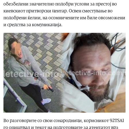
обезбедени значително подобри услови за престој во
киевскиот притворски центар. Освен сместување во
подобрени ќелии, на осомничените им биле овозможени
и средства за комуникација.
Во разговорите со свои сонародници, корисникот 92TSA1
го опишувал и текот на подготовките за атентатот врз