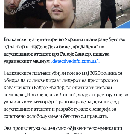
Балканските атентатори во Украина планирале бегство
од затвор и тврделе дека биле „продадени“ по
неуспешниот атентат врз Радоје Звицер, пишува
украинскиот медиум
„detective-info.com.ua“.
Балканските платени убијци кои во мај 2020 година се
обидоа да го ликвидираат лидерот на црногорскиот
Кавачки клан Радоје Звицер, во елитниот киевски
комплекс „Новопечерски Липки“, додека престојувале во
украинскиот затвор бр. 1 разговарале за деталите од
неуспешниот атентат и разработувале сценарија за
сопствено ослободување и бегство од правдата.
Ова произлегува од делумно објавените комуникации