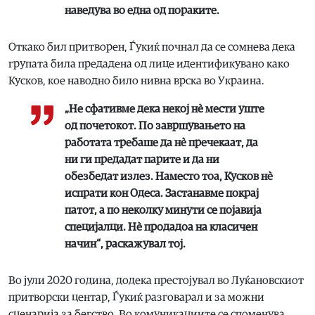
наведува во една од пораките.
Откако бил притворен, Ѓукиќ почнал да се сомнева дека
групата била предадена од лице идентификувано како
Кусков, кое наводно било нивна врска во Украина.
„Не сфативме дека некој нè мести уште
од почетокот. По завршувањето на
работата требаше да нè пречекаат, да
ни ги предадат парите и да ни
обезбедат излез. Наместо тоа, Кусков нè
испрати кон Одеса. Застанавме покрај
патот, а по неколку минути се појавија
специјалци. Нè продадоа на класичен
начин“, раскажувал тој.
Во јули 2020 година, додека престојувал во Луќановскиот
притворски центар, Ѓукиќ разговарал и за можни
сценарија за бегство. Во комуникациите се споменува