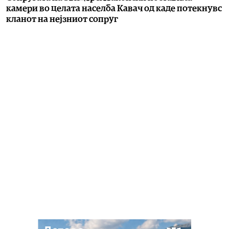
камери во целата населба Кавач од каде потекнувс
кланот на нејзниот сопруг