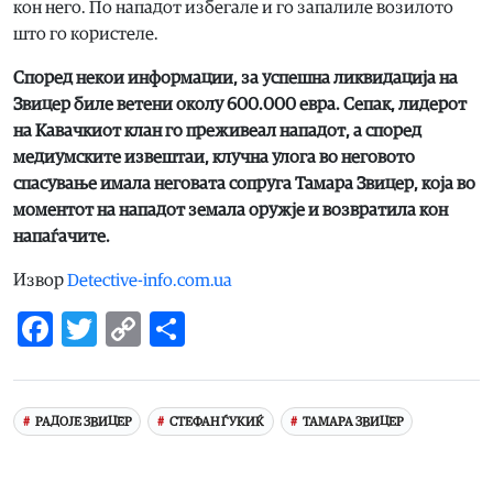
кон него. По нападот избегале и го запалиле возилото
што го користеле.
Според некои информации, за успешна ликвидација на
Звицер биле ветени околу 600.000 евра. Сепак, лидерот
на Кавачкиот клан го преживеал нападот, а според
медиумските извештаи, клучна улога во неговото
спасување имала неговата сопруга Тамара Звицер, која во
моментот на нападот земала оружје и возвратила кон
напаѓачите.
Извор
Detective-info.com.ua
Facebook
Twitter
Copy
Share
Link
РАДОЈЕ ЗВИЦЕР
СТЕФАН ЃУКИЌ
ТАМАРА ЗВИЦЕР