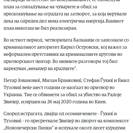
план за совладување на чуварите и обид за
прескокнување на оградата на затворот, за која верувале
дека на одреден дел нема електрична енергија.Ваквиот
план никогаш не бил реализиран.
Во истиот период, четворицата Балканци се запознале со
криминалниот авторитет Кирил Островски, кој важел за
неформален претставник на криминалните кругови во
притворскиот центар. Во нивните разговори тој бил
нарекуван „менаџер на крадците“.
Петар Јовановиќ, Милан Бранковиќ, Стефан Ѓукиќ и Емил
Тузовиќ веќе шест години се наоѓаат во притвор во
Украина. Тие се обвинети за обид за убиство на Радоје
Звицер, извршен на 26 мај 2020 година во Киев.
Според истрагата, двајца од осомничените – Ѓукиќ и
Тузовиќ – го пресретнале Звицер во дворот на комплексот
„Новопечерски Липки“ и испукале околу десет куршуми