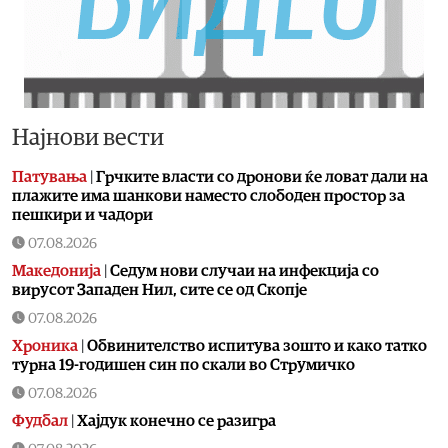
Најнови вести
Патувања
|
Грчките власти со дронови ќе ловат дали на
плажите има шанкови наместо слободен простор за
пешкири и чадори
07.08.2026
Македонија
|
Седум нови случаи на инфекција со
вирусот Западен Нил, сите се од Скопје
07.08.2026
Хроника
|
Обвинителство испитува зошто и како татко
турна 19-годишен син по скали во Струмичко
07.08.2026
Фудбал
|
Хајдук конечно се разигра