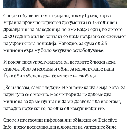
Според објавените материјали, токму Ѓукиќ, кој во
Украина првично користел документи на 35-годишен
државјанин на Македонија по име Каце Герги, во летото
2020 година бил во контакт со лице поврзано со системот
на украинската полиција. Наводно, за сума од 2,5
милиони евра му било ветувано ослободување.
И покрај предупредувањата од неговите блиски дека
станува збор за измама и обид за извлекување пари,
Ѓукиќ бил убеден дека ќе излезе на слобода.
„Ќе излезам, само гледајте. Не знаете каква земја е ова. За
пари тука сè е можно. Нас четворица ќе дадеме два
милиона за да ме пуштат и да ми дозволат да избегам“,
наводно порачал тој во една од комуникациите.
Според претходни информации објавени од Detective-
Info, преку посредници и адвокати на уапсените биле