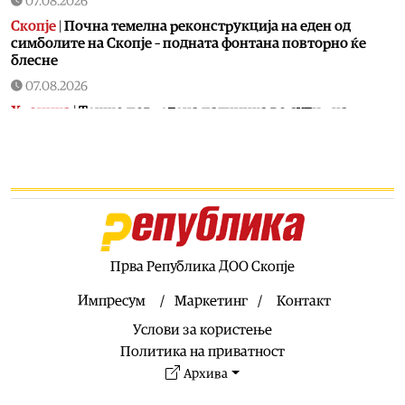
07.08.2026
Скопје
|
Почна темелна реконструкција на еден од
симболите на Скопје – подната фонтана повторно ќе
блесне
07.08.2026
Хроника
|
Тешко повредена патничка во судир на
автобус во Аеродром
07.08.2026
Калеидоскоп
|
Газирана или обична вода: Што е
подобро на жештиниве
07.08.2026
Свет
|
Украина има 200.000 дезертери
Прва Република ДОО Скопје
07.08.2026
Калеидоскоп
|
Jадете супа од кучешко месо за спас од
Импресум
Маркетинг
Контакт
горештините
Услови за користење
07.08.2026
Политика на приватност
Калеидоскоп
|
Утре е летна Света Петка: Молете се за
Архива
здравје, среќа и исцелување