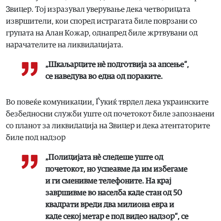
Звицер. Тој изразувал уверување дека четворицата
извршители, кои според истрагата биле поврзани со
групата на Алан Кожар, однапред биле жртвувани од
нарачателите на ликвидацијата.
„Шкаљарците нè подготвија за апсење“,
се наведува во една од пораките.
Во повеќе комуникации, Ѓукиќ тврдел дека украинските
безбедносни служби уште од почетокот биле запознаени
со планот за ликвидација на Звицер и дека атентаторите
биле под надзор
„Полицијата нè следеше уште од
почетокот, но успеавме да им избегаме
и ги сменивме телефоните. На крај
завршивме во населба каде стан од 50
квадрати вреди два милиона евра и
каде секој метар е под видео надзор“, се