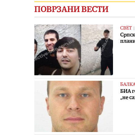
ПОВРЗАНИ ВЕСТИ
СВЕТ
Српск
плани
БАЛК
БИА г
„не са