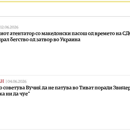
|
12.06.2026
иот атентатор со македонски пасош од времето на С
рал бегство од затвор во Украина
АН
|
04.06.2026
о советува Вучиќ да не патува во Тиват поради Звицер,
ка ни да чуе“