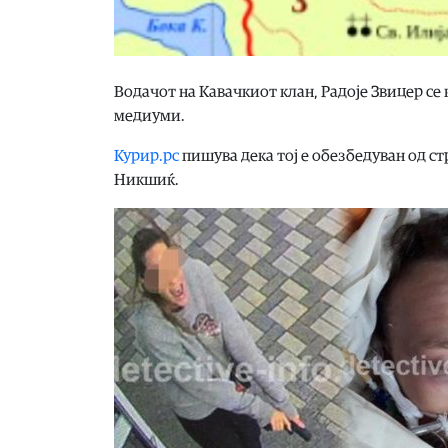
Водачот на Кавачкиот клан, Радоје Звицер се 
медиуми.
Курир.рс
пишува дека тој е обезбедуван од ст
Никшиќ.