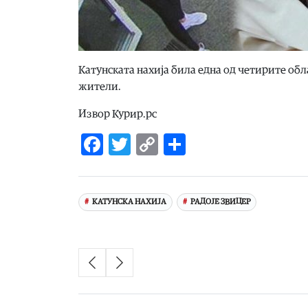
Катунската нахија била една од четирите обл
жители.
Извор Курир.рс
Facebook
Twitter
Copy
Share
Link
КАТУНСКА НАХИЈА
РАДОЈЕ ЗВИЦЕР