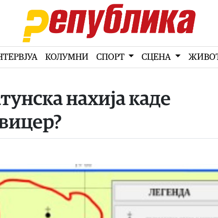
НТЕРВЈУА
КОЛУМНИ
СПОРТ
СЦЕНА
ЖИВО
атунска нахија каде
Звицер?