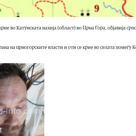
крие во Катунската нахија (област) во Црна Гора, објавија срп
рана на црногорските власти и оти се крие во селата помеѓу 