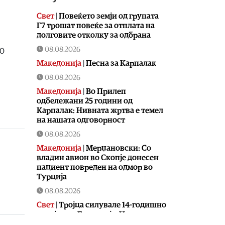
Свет
|
Повеќето земји од групата
Г7 трошат повеќе за отплата на
долговите отколку за одбрана
08.08.2026
00
Македонија
|
Песна за Карпалак
08.08.2026
Македонија
|
Во Прилеп
одбележани 25 години од
Карпалак: Нивната жртва е темел
на нашата одговорност
08.08.2026
Македонија
|
Мерџановски: Со
владин авион во Скопје донесен
пациент повреден на одмор во
Турција
08.08.2026
Свет
|
Тројца силувале 14-годишно
девојче во Германија: Нема
обвинение затоа што девојчето не