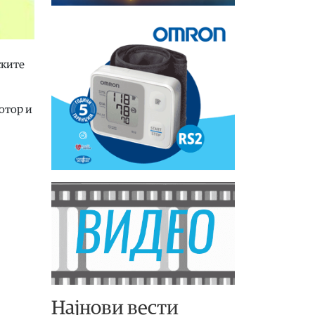
ските
Котор и
Најнови вести