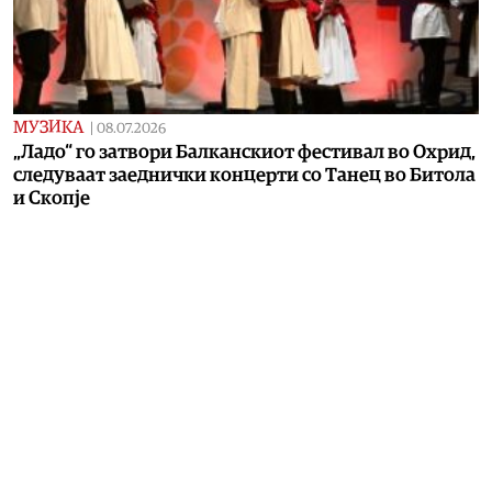
МУЗИКА
|
08.07.2026
„Ладо“ го затвори Балканскиот фестивал во Охрид,
следуваат заеднички концерти со Танец во Битола
и Скопје