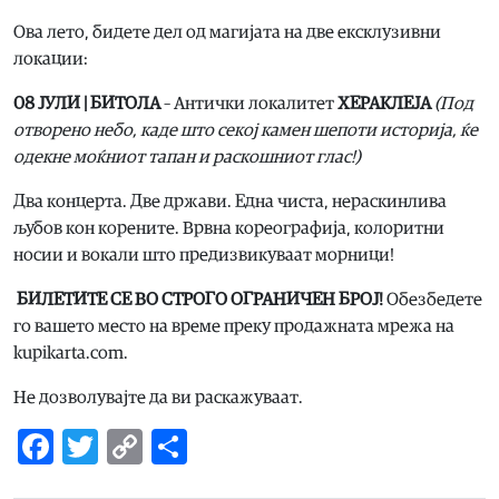
Ова лето, бидете дел од магијата на две ексклузивни
локации:
08 ЈУЛИ | БИТОЛА
– Антички локалитет
ХЕРАКЛЕЈА
(Под
отворено небо, каде што секој камен шепоти историја, ќе
одекне моќниот тапан и раскошниот глас!)
Два концерта. Две држави. Една чиста, нераскинлива
љубов кон корените. Врвна кореографија, колоритни
носии и вокали што предизвикуваат морници!
БИЛЕТИТЕ СЕ ВО СТРОГО ОГРАНИЧЕН БРОЈ!
Обезбедете
го вашето место на време преку продажната мрежа на
kupikarta.com.
Не дозволувајте да ви раскажуваат.
Facebook
Twitter
Copy
Share
Link