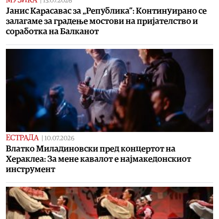
МУЗИКА
|
13.07.2026
Јанис Карасавас за „Република“: Континуирано се
залагаме за градење мостови на пријателство и
соработка на Балканот
ЕСТРАДА
|
10.07.2026
Влатко Миладиновски пред концертот на
Хераклеа: За мене кавалот е најмакедонскиот
инструмент