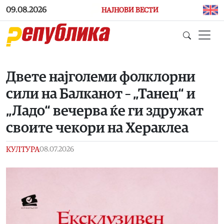
Skip to main content
09.08.2026
НАЈНОВИ ВЕСТИ
Двете најголеми фолклорни
сили на Балканот – „Танец“ и
„Ладо“ вечерва ќе ги здружат
своите чекори на Хераклеа
КУЛТУРА
08.07.2026