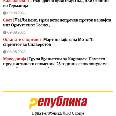
Калеидоскоп
|
Пронајдено дрво старо над 1000 години
во Германија
09.08.2026
Свет
|
Џеј Ди Венс: Иран вети непречен проток на нафта
низ Ормутскиот Теснец
09.08.2026
Останати спортови
|
Мартин најбрз на МотоГП
спринтот во Силверстон
08.08.2026
Македонија
|
Група бранители од Карпалак: Наместо
пред вистински споменик, 25 години се поклонуваме
пред обична плоча крај патот
08.08.2026
Балкан
|
Орбан дојде во Србија на фестивалот на
Драгчевска труба во Гуча – нарача ќебапи, пиво и
свадбена зелка
08.08.2026
Свет
|
Турција го ограничува пловењето на трговски
бродови во Црното Море преку Дарданелите
Прва Република ДОО Скопје