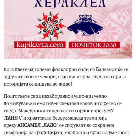
Кога двете најголеми фолклорни сили на Балканот ќе ги
здружат своите чекори, гласови и срца, сцената гори, а
историјата се пишува во живо!
Подгответе се за незаборавно аудио-визуелно
доживување и емотивен спектакл каков што ретко се
гледа. Македонскиот непокор и гордост преку
НУ
„ТАНЕЦ“
и хрватската безвременска традиција
преку
АНСАМБЛ „ЛАДО“
се спојуваат во совршена
симфонија на традицијата, младоста и врвната уметност.