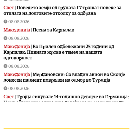
Свет
|
Повеќето земји од групата Г7 трошат повеќе за
отплата на долговите отколку за одбрана
08.08.2026
Македонија
|
Песна за Карпалак
08.08.2026
Македонија
|
Во Прилеп одбележани 25 години од
Карпалак: Нивната жртва е темел на нашата
одговорност
08.08.2026
Македонија
|
Мерџановски: Со владин авион во Скопје
донесен пациент повреден на одмор во Турција
08.08.2026
Свет
|
Тројца силувале 14-годишно девојче во Германија:
Нема обвинение затоа што девојчето не можело ни да
плаче ни да вреска
08.08.2026
Свет
|
Колумбиските картели испраќаат платеници во
Украина за да учат да се борат со дронови против