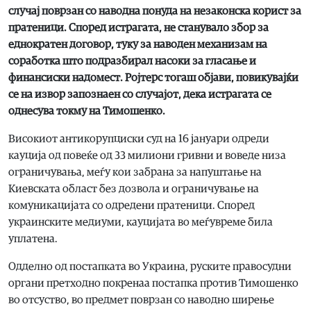
случај поврзан со наводна понуда на незаконска корист за
пратеници. Според истрагата, не станувало збор за
еднократен договор, туку за наводен механизам на
соработка што подразбирал насоки за гласање и
финансиски надомест. Ројтерс тогаш објави, повикувајќи
се на извор запознаен со случајот, дека истрагата се
однесува токму на Тимошенко.
Високиот антикорупциски суд на 16 јануари одреди
кауција од повеќе од 33 милиони гривни и воведе низа
ограничувања, меѓу кои забрана за напуштање на
Киевската област без дозвола и ограничување на
комуникацијата со одредени пратеници. Според
украинските медиуми, кауцијата во меѓувреме била
уплатена.
Одделно од постапката во Украина, руските правосудни
органи претходно покренаа постапка против Тимошенко
во отсуство, во предмет поврзан со наводно ширење