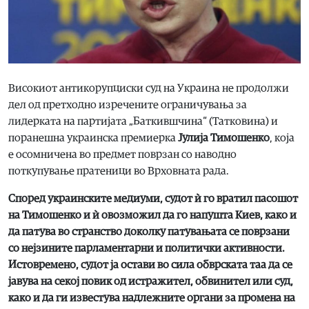
Високиот антикорупциски суд на Украина не продолжи
дел од претходно изречените ограничувања за
лидерката на партијата „Баткившчина“ (Татковина) и
поранешна украинска премиерка
Јулија Тимошенко
, која
е осомничена во предмет поврзан со наводно
поткупување пратеници во Врховната рада.
Според украинските медиуми, судот ѝ го вратил пасошот
на Тимошенко и ѝ овозможил да го напушта Киев, како и
да патува во странство доколку патувањата се поврзани
со нејзините парламентарни и политички активности.
Истовремено, судот ја остави во сила обврската таа да се
јавува на секој повик од истражител, обвинител или суд,
како и да ги известува надлежните органи за промена на