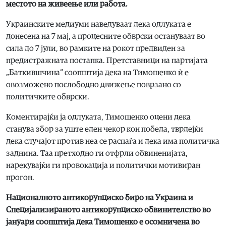
местото на живеење или работа.
Украинските медиуми наведуваат дека одлуката е
донесена на 7 мај, а процесните обврски остануваат во
сила до 7 јули, во рамките на рокот предвиден за
предистражната постапка. Претставници на партијата
„Баткившчина“ соопштија дека на Тимошенко ѝ е
овозможено послободно движење поврзано со
политичките обврски.
Коментирајќи ја одлуката, Тимошенко оцени дека
станува збор за уште еден чекор кон победа, тврдејќи
дека случајот против неа се распаѓа и дека има политичка
заднина. Таа претходно ги отфрли обвиненијата,
нарекувајќи ги провокација и политички мотивиран
прогон.
Националното антикорупциско биро на Украина и
Специјализираното антикорупциско обвинителство во
јануари соопштија дека Тимошенко е осомничена во