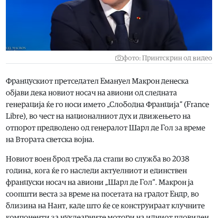
фото: Принтскрин од видео
Францускиот претседател Емануел Макрон денеска
објави дека новиот носач на авиони од следната
генерација ќе го носи името „Слободна Франција“ (France
Libre), во чест на националниот дух и движењето на
отпорот предводено од генералот Шарл де Гол за време
на Втората светска војна.
Новиот воен брод треба да стапи во служба во 2038
година, кога ќе го наследи актуелниот и единствен
француски носач на авиони „Шарл де Гол“. Макрон ја
соопшти веста за време на посетата на градот Ендр, во
близина на Нант, каде што ќе се конструираат клучните
компоненти за нуклеарните мотори на идниот пловилен