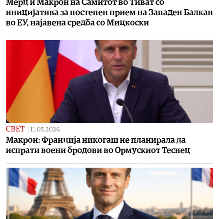
Мерц и Макрон на Самитот во Тиват со
иницијатива за постепен прием на Западен Балкан
во ЕУ, најавена средба со Мицкоски
СВЕТ
|
11.05.2026
Макрон: Франција никогаш не планирала да
испрати воени бродови во Ормускиот Теснец