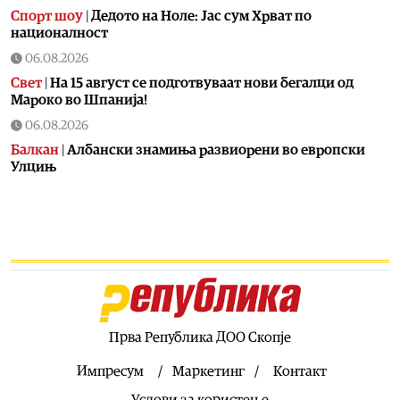
Спорт шоу
|
Дедото на Ноле: Јас сум Хрват по
националност
06.08.2026
Свет
|
На 15 август се подготвуваат нови бегалци од
Мароко во Шпанија!
06.08.2026
Балкан
|
Албански знамиња развиорени во европски
Улцињ
06.08.2026
Балкан
|
Зеленски в сабота во официјална посета на
Србија, ќе се сретне со Вучиќ
06.08.2026
Македонија
|
Помалку првачиња, помалку иднина:
Демографската криза веќе стигна до училишните
клупи
Прва Република ДОО Скопје
06.08.2026
Балкан
|
Први случаи на западнонилска треска во
Импресум
Маркетинг
Контакт
Србија: Две постари лица во Белград хоспитализирани