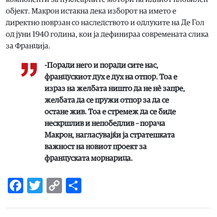
објект. Макрон истакна дека изборот на името е
директно поврзан со наследството и одлуките на Де Гол
од јуни 1940 година, кои ја дефинираа современата слика
за Франција.
-Поради него и поради сите нас,
францускиот дух е дух на отпор. Тоа е
израз на желбата ништо да не нè запре,
желбата да се пружи отпор за да се
остане жив. Тоа е стремеж да се биде
нескршлив и непобедлив – порача
Макрон, нагласувајќи ја стратешката
важност на новиот проект за
француската морнарица.
Facebook
Twitter
Copy
Share
Link