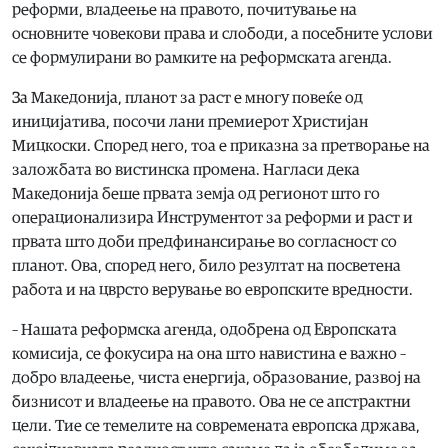
реформи, владеење на правото, почитување на
основните човекови права и слободи, а посебните услови
се формулирани во рамките на реформската агенда.
За Македонија, планот за раст е многу повеќе од
иницијатива, посочи лани премиерот Христијан
Мицкоски. Според него, тоа е приказна за претворање на
заложбата во вистинска промена. Нагласи дека
Македонија беше првата земја од регионот што го
операционализира Инструментот за реформи и раст и
првата што доби предфинансирање во согласност со
планот. Ова, според него, било резултат на посветена
работа и на цврсто верување во европските вредности.
– Нашата реформска агенда, одобрена од Европската
комисија, се фокусира на она што навистина е важно –
добро владеење, чиста енергија, образование, развој на
бизнисот и владеење на правото. Ова не се апстрактни
цели. Тие се темелите на современата европска држава,