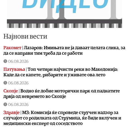
Најнови вести
Ракомет
|
Лазаров: Имињата не ја даваат целата слика, за
да се направи тим треба да се работи
06.08.2026
Патувања
|
Топ четири најчисти реки во Македонија:
Каде да се капете, рибарите и уживате ова лето
06.08.2026
Скопје
|
Водно ќе добие моторички парк од паднатите
дрвја од невремето во Скопје
06.08.2026
Здравје
|
МЗ: Комисија ќе спроведе стручен надзор за
случајот со родилката од Струмица, ќе биде вклучен и
медицински експерт од соседството