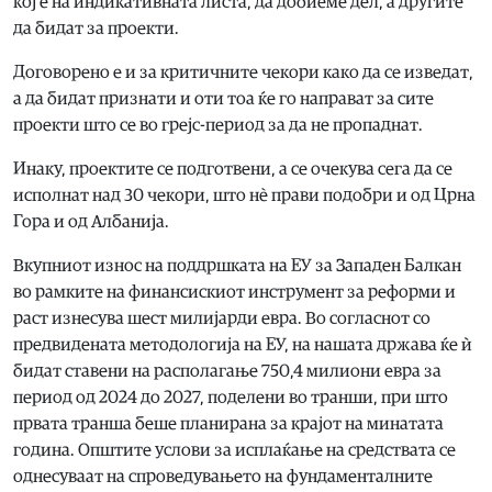
кој е на индикативната листа, да добиеме дел, а другите
да бидат за проекти.
Договорено е и за критичните чекори како да се изведат,
а да бидат признати и оти тоа ќе го направат за сите
проекти што се во грејс-период за да не пропаднат.
Инаку, проектите се подготвени, а се очекува сега да се
исполнат над 30 чекори, што нѐ прави подобри и од Црна
Гора и од Албанија.
Вкупниот износ на поддршката на ЕУ за Западен Балкан
во рамките на финансискиот инструмент за реформи и
раст изнесува шест милијарди евра. Во согласнот со
предвидената методологија на ЕУ, на нашата држава ќе ѝ
бидат ставени на располагање 750,4 милиони евра за
период од 2024 до 2027, поделени во транши, при што
првата транша беше планирана за крајот на минатата
година. Општите услови за исплаќање на средствата се
однесуваат на спроведувањето на фундаменталните