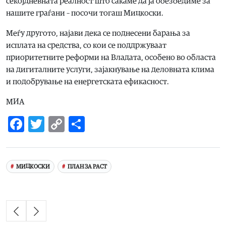
секојдневната реалност што сакаме да ја обезбедиме за
нашите граѓани – посочи тогаш Мицкоски.
Меѓу другото, најави дека се поднесени барања за
исплата на средства, со кои се поддржуваат
приоритетните реформи на Владата, особено во областа
на дигиталните услуги, зајакнување на деловната клима
и подобрување на енергетската ефикасност.
МИА
Facebook
Twitter
Copy
Share
Link
МИЦКОСКИ
ПЛАН ЗА РАСТ