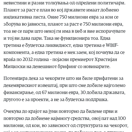
невистини и разни толкувања од одредени политичари.
Планот за раст е план во кој државите имаат добиено
индикативна листа. Оние 750 милиони евра за кои се
зборува во јавноста, планот за раст е 750 милиони евра,
тоа не се пари што некој ги има в џеб и вие испорачувате
и тој ви дава пари. Така не функционира тоа. Една
третина е буџетска ликвидност, една третина е WBIF-
компонента, а една третина е мек заем, кој почнува да се
враќа по 2032 година – појасни премиерот Христијан
Мицкоски на денешниот брифинг со новинарите.
Потенцира дека за чекорите што ни биле прифатени за
декемврискиот извештај, при што сме добиле најголемо
финансирање, од 67 милиони евра, 30 добила државата,
другото е за проекти, а не за буџетска поддршка.
Очекува до крајот на јуни повторно да бидеме први и
повторно да добиеме најмногу средства, овој пат над 100
милиони, од кои, во зависност од структурата на чекорот,