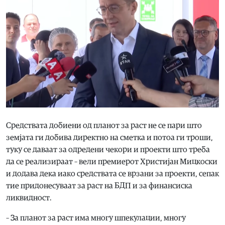
Средствата добиени од планот за раст не се пари што
земјата ги добива директно на сметка и потоа ги троши,
туку се даваат за одредени чекори и проекти што треба
да се реализираат – вели премиерот Христијан Мицкоски
и додава дека иако средствата се врзани за проекти, сепак
тие придонесуваат за раст на БДП и за финансиска
ликвидност.
– За планот за раст има многу шпекулации, многу