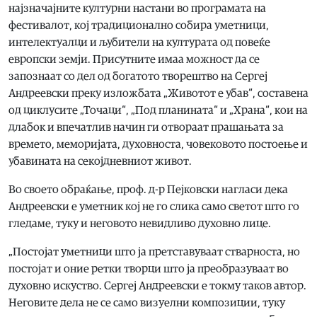
најзначајните културни настани во програмата на
фестивалот, кој традиционално собира уметници,
интелектуалци и љубители на културата од повеќе
европски земји. Присутните имаа можност да се
запознаат со дел од богатото творештво на Сергеј
Андреевски преку изложбата „Животот е убав“, составена
од циклусите „Точаци“, „Под планината“ и „Храна“, кои на
длабок и впечатлив начин ги отвораат прашањата за
времето, меморијата, духовноста, човековото постоење и
убавината на секојдневниот живот.
Во своето обраќање, проф. д-р Пејковски нагласи дека
Андреевски е уметник кој не го слика само светот што го
гледаме, туку и неговото невидливо духовно лице.
„Постојат уметници што ја претставуваат стварноста, но
постојат и оние ретки творци што ја преобразуваат во
духовно искуство. Сергеј Андреевски е токму таков автор.
Неговите дела не се само визуелни композиции, туку