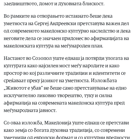
заедништвото, домот и духовната блискост.
Во рамките на отворањето истакнато беше дека
уметноста на Сергеј Андреевски претставува важен дел
од современото македонско културно наследство и дека
неговите дела се значаен придонес во афирмацијата на
македонската култура на меѓународен план.
Настанот во Созопол уште еднаш ја потврди улогата на
културата како најсилен мост меѓу народите и како
простор во кој различните традиции и идентитети се
среќаваат преку јазикот на уметноста. Изложбата
„Животот е убав“ не беше само претставување на едно
исклучително ликовно творештво, туку и силна
афирмација на современата македонска култура пред
меѓународната јавност.
Со оваа изложба, Македонија уште еднаш се претстави
како земја со богата духовна традиција, со современи
уметници од европски формат и со културни вредности