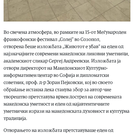
Во свечена атмосфера, во рамките на 15-от Меѓународен
франкофонски фестивал „Солеј“ во Созопол,
отворена беше изложбата „Животот е убав“ на еден од
најзначајните современи македонски ликовни уметници,
академскиот сликар Сергеј Андреевски. Изложбата ја
отвори директорот на Македонскиот Културно-
информативен центар во Софија и дипломатски
советник, проф. д-р Зоран Пејковски, кој во своето
обраќање истакна дека станува збор за автор чие
творештво претставува врвен дострел на современата
македонска уметност и еден од најавтентичните
уметнички изрази на македонската духовност и културна
традиција.
Отворањето на изложбата претставуваше еден од