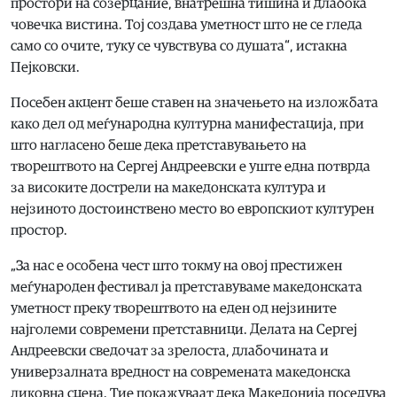
простори на созерцание, внатрешна тишина и длабока
човечка вистина. Тој создава уметност што не се гледа
само со очите, туку се чувствува со душата“, истакна
Пејковски.
Посебен акцент беше ставен на значењето на изложбата
како дел од меѓународна културна манифестација, при
што нагласено беше дека претставувањето на
творештвото на Сергеј Андреевски е уште една потврда
за високите дострели на македонската култура и
нејзиното достоинствено место во европскиот културен
простор.
„За нас е особена чест што токму на овој престижен
меѓународен фестивал ја претставуваме македонската
уметност преку творештвото на еден од нејзините
најголеми современи претставници. Делата на Сергеј
Андреевски сведочат за зрелоста, длабочината и
универзалната вредност на современата македонска
ликовна сцена. Тие покажуваат дека Македонија поседува