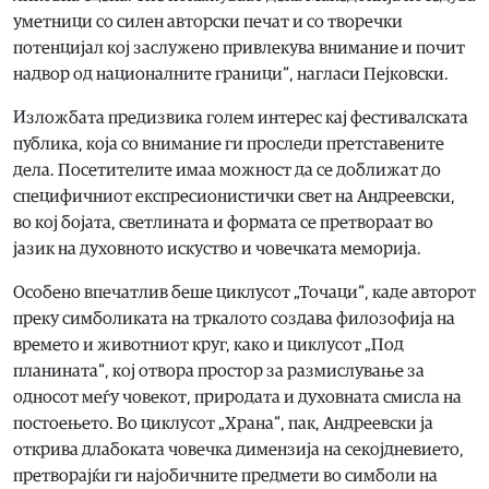
уметници со силен авторски печат и со творечки
потенцијал кој заслужено привлекува внимание и почит
надвор од националните граници“, нагласи Пејковски.
Изложбата предизвика голем интерес кај фестивалската
публика, која со внимание ги проследи претставените
дела. Посетителите имаа можност да се доближат до
специфичниот експресионистички свет на Андреевски,
во кој бојата, светлината и формата се претвораат во
јазик на духовното искуство и човечката меморија.
Особено впечатлив беше циклусот „Точаци“, каде авторот
преку симболиката на тркалото создава филозофија на
времето и животниот круг, како и циклусот „Под
планината“, кој отвора простор за размислување за
односот меѓу човекот, природата и духовната смисла на
постоењето. Во циклусот „Храна“, пак, Андреевски ја
открива длабоката човечка димензија на секојдневието,
претворајќи ги најобичните предмети во симболи на