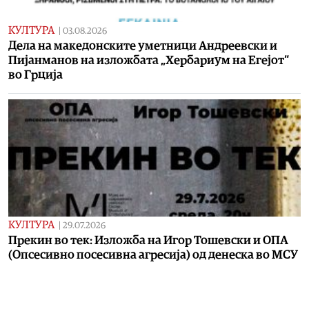
КУЛТУРА
|
03.08.2026
Дела на македонските уметници Андреевски и
Пијанманов на изложбата „Хербариум на Егејот“
во Грција
КУЛТУРА
|
29.07.2026
Прекин во тек: Изложба на Игор Тошевски и ОПА
(Опсесивно посесивна агресија) од денеска во МСУ