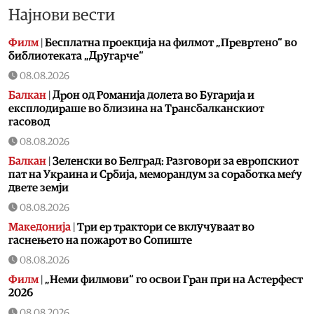
Најнови вести
Филм
|
Бесплатна проекција на филмот „Превртено“ во
библиотеката „Другарче“
08.08.2026
Балкан
|
Дрон од Романија долета во Бугарија и
експлодираше во близина на Трансбалканскиот
гасовод
08.08.2026
Балкан
|
Зеленски во Белград: Разговори за европскиот
пат на Украина и Србија, меморандум за соработка меѓу
двете земји
08.08.2026
Македонија
|
Три ер трактори се вклучуваат во
гаснењето на пожарот во Сопиште
08.08.2026
Филм
|
„Неми филмови“ го освои Гран при на Астерфест
2026
08.08.2026