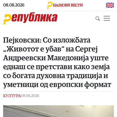
Skip to main content
08.08.2026
НАЈНОВИ ВЕСТИ
Пејковски: Со изложбата
„Животот е убав“ на Сергеј
Андреевски Македонија уште
еднаш се претстави како земја
со богата духовна традиција и
уметници од европски формат
КУЛТУРА
08.06.2026