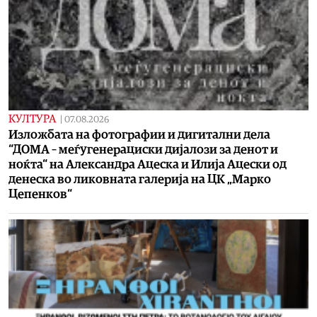
КУЛТУРА
|
07.08.2026
Изложбата на фотографии и дигитални дела
“ДОМА – меѓугенерациски дијалози за денот и
ноќта“ на Александра Ацеска и Илија Ацески од
денеска во ликовната галерија на ЦК „Марко
Цепенков“