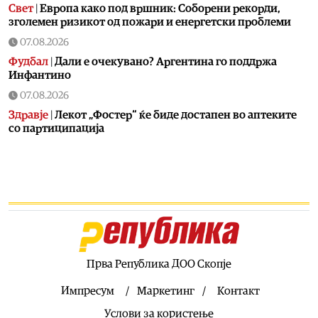
Свет
|
Европа како под вршник: Соборени рекорди,
зголемен ризикот од пожари и енергетски проблеми
07.08.2026
Фудбал
|
Дали е очекувано? Аргентина го поддржа
Инфантино
07.08.2026
Здравје
|
Лекот „Фостер“ ќе биде достапен во аптеките
со партиципација
07.08.2026
Хроника
|
Мортус пијан скопјанец предизвикал
сообраќајка во Центар
07.08.2026
Хроника
|
Возел со 3,29 промили во крвта, возилото му е
одземено
07.08.2026
Прва Република ДОО Скопје
Фудбал
|
В недела сите на стадион, играат Вардар-
Шкендија
Импресум
Маркетинг
Контакт
07.08.2026
Услови за користење