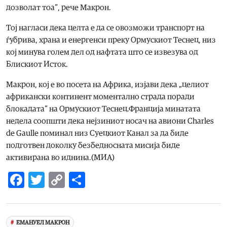
дозволат тоа“, рече Макрон.
Тој нагласи дека целта е да се овозможи транспорт на
ѓубрива, храна и енергенси преку Ормускиот Теснец, низ
кој минува голем дел од нафтата што се извезува од
Блискиот Исток.
Макрон, кој е во посета на Африка, изјави дека „целиот
африкански континент моментално страда поради
блокадата“ на Ормускиот Теснец.Франција минатата
недела соопшти дека нејзиниот носач на авиони Charles
de Gaulle поминал низ Суецкиот Канал за да биде
подготвен доколку безбедносната мисија биде
активирана во иднина.(МИА)
Facebook
Twitter
Copy
Share
Link
ЕМАНУЕЛ МАКРОН