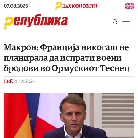
Skip to main content
07.08.2026
НАЈНОВИ ВЕСТИ
Макрон: Франција никогаш не
планирала да испрати воени
бродови во Ормускиот Теснец
СВЕТ
11.05.2026