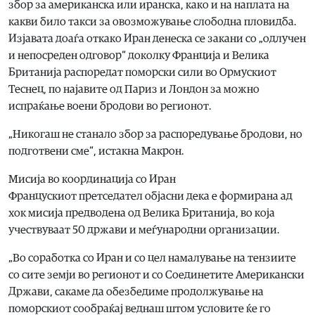
збор за американска или иранска, како и на наплата на
какви било такси за овозможување слободна пловидба.
Изјавата доаѓа откако Иран денеска се закани со „одлучен
и непосреден одговор“ доколку Франција и Велика
Британија распоредат поморски сили во Ормускиот
Теснец, по најавите од Париз и Лондон за можно
испраќање воени бродови во регионот.
„Никогаш не станало збор за распоредување бродови, но
подготвени сме“, истакна Макрон.
Мисија во координација со Иран
Францускиот претседател објасни дека е формирана ад
хок мисија предводена од Велика Британија, во која
учествуваат 50 држави и меѓународни организации.
„Во соработка со Иран и со цел намалување на тензиите
со сите земји во регионот и со Соединетите Американски
Држави, сакаме да обезбедиме продолжување на
поморскиот сообраќај веднаш штом условите ќе го