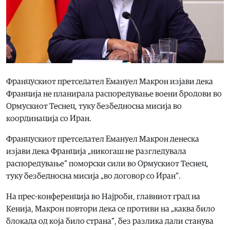
Францускиот претседател Емануел Макрон изјави дека
Франција не планирала распоредување воени бродови во
Ормускиот Теснец, туку безбедносна мисија во
координација со Иран.
Францускиот претседател Емануел Макрон денеска
изјави дека Франција „никогаш не разгледувала
распоредување“ поморски сили во Ормускиот Теснец,
туку безбедносна мисија „во договор со Иран“.
На прес-конференција во Најроби, главниот град на
Кенија, Макрон повтори дека се противи на „каква било
блокада од која било страна“, без разлика дали станува