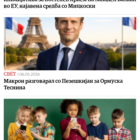
во ЕУ, најавена средба со Мицкоски
СВЕТ
|
06.05.2026
Макрон разговарал со Пезешкијан за Ормуска
Теснина