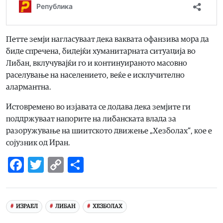
Петте земји нагласуваат дека ваквата офанзива мора да
биде спречена, бидејќи хуманитарната ситуација во
Либан, вклучувајќи го и континуираното масовно
раселување на населението, веќе е исклучително
алармантна.
Истовремено во изјавата се додава дека земјите ги
поддржуваат напорите на либанската влада за
разоружување на шиитското движење „Хезболах“, кое е
сојузник од Иран.
Facebook
Twitter
Copy
Share
Link
ИЗРАЕЛ
ЛИБАН
ХЕЗБОЛАХ