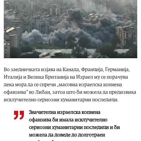
Во заедничката изјава на Канада, Франција, Германија,
Италија и Велика Британија на Израел му се порачува
дека мора да се спречи „масовна израелска копнена
офанзива“ во Либан, затоа што би можела да предизвика
исклучително сериозни хуманитарни последици.
Значителна израелска копнена
офанзива би имала исклучително
сериозни хуманитарни последици и би
можела да доведе до долготраен