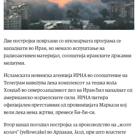
Две постројки поврзани со нуклеарната програма се
нападнати во Иран, но немало испуштање на
радиоактивен материјал, соопштија иранските државни
медиуми.
Исламската новинска агенција ИРНА во соопштение на
Телеграм наведува дека комплексот за тешка вода
Хондаб во северозападниот дел на Иран бил нападнат од
американско-израелските сили. ИРНА цитира
официјален претставник од провинцијата Маркази кој
вели дека нема жртви, пренесе Би-би-си.
Втор напад погодил постројка за производство на „жолт
колач“ (yellowcake) во Ардакан, Јазд, при што властите