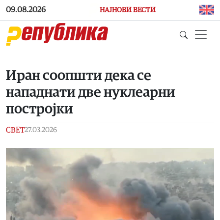
Skip to main content
09.08.2026
НАЈНОВИ ВЕСТИ
Иран соопшти дека се
нападнати две нуклеарни
постројки
СВЕТ
27.03.2026