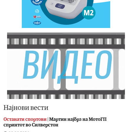
Најнови вести
Останати спортови
|
Мартин најбрз на МотоГП
спринтот во Силверстон