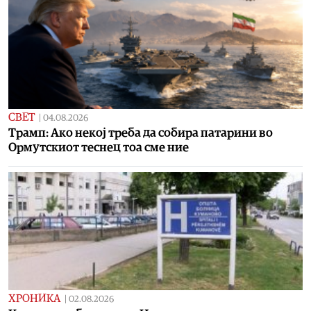
СВЕТ
|
04.08.2026
Tрамп: Ако некој треба да собира патарини во
Ормутскиот теснец тоа сме ние
ХРОНИКА
|
02.08.2026