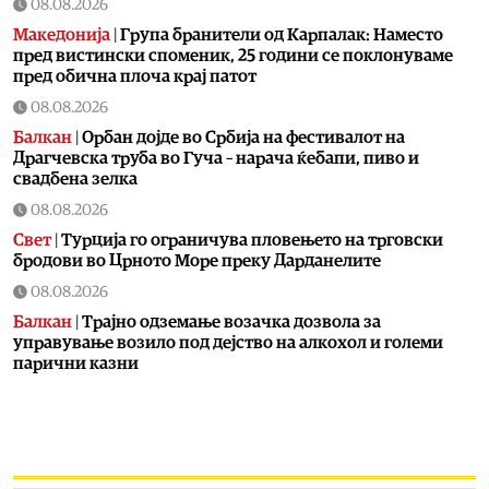
08.08.2026
Македонија
|
Група бранители од Карпалак: Наместо
пред вистински споменик, 25 години се поклонуваме
пред обична плоча крај патот
08.08.2026
Балкан
|
Орбан дојде во Србија на фестивалот на
Драгчевска труба во Гуча – нарача ќебапи, пиво и
свадбена зелка
08.08.2026
Свет
|
Турција го ограничува пловењето на трговски
бродови во Црното Море преку Дарданелите
08.08.2026
Балкан
|
Трајно одземање возачка дозвола за
управување возило под дејство на алкохол и големи
парични казни
08.08.2026
Свет
|
Повеќе од 178.000 мигранти во последните
неколку месеци ја напуштија Јужна Африка
08.08.2026