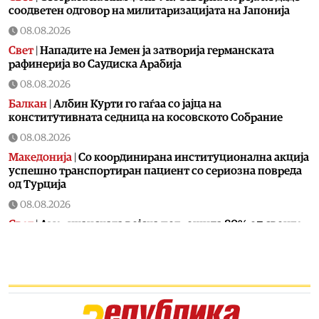
соодветен одговор на милитаризацијата на Јапонија
08.08.2026
Свет
|
Нападите на Јемен ја затворија германската
рафинерија во Саудиска Арабија
08.08.2026
Балкан
|
Албин Курти го гаѓаа со јајца на
конститутивната седница на косовското Собрание
08.08.2026
Македонија
|
Со координирана институционална акција
успешно транспортиран пациент со сериозна повреда
од Турција
08.08.2026
Свет
|
Американската војска потрошила 80% од своите
пресретнувачки ракети во војната со Иран
08.08.2026
Македонија
|
СДСМ потврди дека Венко Филипче
испратил осудени насилници
08.08.2026