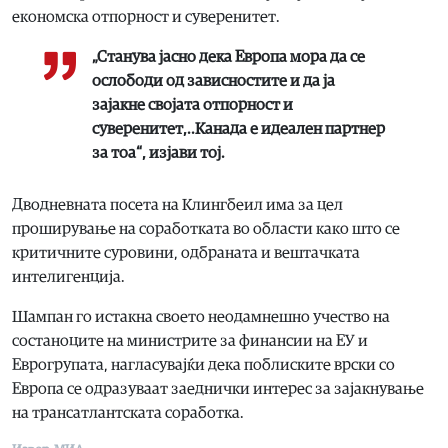
економска отпорност и суверенитет.
„Станува јасно дека Европа мора да се
ослободи од зависностите и да ја
зајакне својата отпорност и
суверенитет,..Канада е идеален партнер
за тоа“, изјави тој.
Дводневната посета на Клингбеил има за цел
проширување на соработката во области како што се
критичните суровини, одбраната и вештачката
интелигенција.
Шампан го истакна своето неодамнешно учество на
состаноците на министрите за финансии на ЕУ и
Еврогрупата, нагласувајќи дека поблиските врски со
Европа се одразуваат заеднички интерес за зајакнување
на трансатлантската соработка.