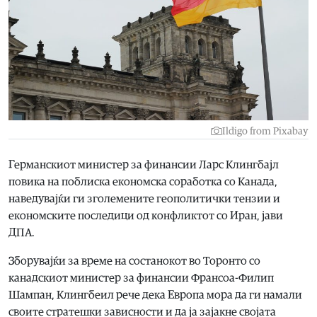
Ildigo from Pixabay
Германскиот министер за финансии Ларс Клингбajл
повика на поблиска економска соработка со Канада,
наведувајќи ги зголемените геополитички тензии и
економските последици од конфликтот со Иран, јави
ДПА.
Зборувајќи за време на состанокот во Торонто со
канадскиот министер за финансии Франсоа-Филип
Шампан, Клингбеил рече дека Европа мора да ги намали
своите стратешки зависности и да ја зајакне својата