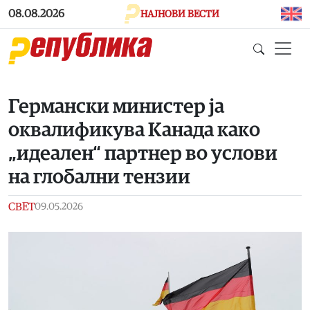
Skip to main content
08.08.2026
НАЈНОВИ ВЕСТИ
Германски министер ја
оквалификува Канада како
„идеален“ партнер во услови
на глобални тензии
СВЕТ
09.05.2026