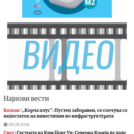
Најнови вести
Балкан
|
„Корча плус“: Пустец заборавен, се соочува со
недостаток на инвестиции во инфраструктурата
08.08.2026
Свет
|
Сестрата на Ким Џонг Ун: Cеверна Кореја ќе даде