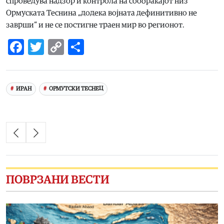
спроведува надзор и контрола на сообраќајот низ
Ормуската Теснина „додека војната дефинитивно не
заврши“ и не се постигне траен мир во регионот.
Facebook
Twitter
Copy
Share
Link
ИРАН
ОРМУТСКИ ТЕСНЕЦ
ПОВРЗАНИ ВЕСТИ