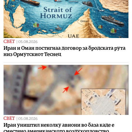
СВЕТ
|
05.08.2026
Иран и Оман постигнаа договор за бродската рута
низ Ормутскиот Теснец
СВЕТ
|
05.08.2026
Иран уништил неколку авиони во база каде е
сместено американското воздухопловство