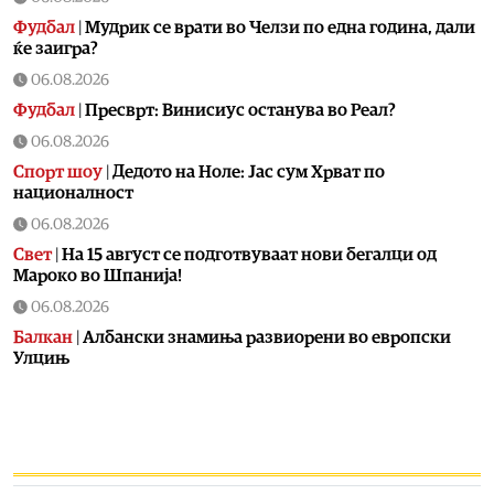
Фудбал
|
Мудрик се врати во Челзи по една година, дали
ќе заигра?
06.08.2026
Фудбал
|
Пресврт: Винисиус останува во Реал?
06.08.2026
Спорт шоу
|
Дедото на Ноле: Јас сум Хрват по
националност
06.08.2026
Свет
|
На 15 август се подготвуваат нови бегалци од
Мароко во Шпанија!
06.08.2026
Балкан
|
Албански знамиња развиорени во европски
Улцињ
06.08.2026
Балкан
|
Зеленски в сабота во официјална посета на
Србија, ќе се сретне со Вучиќ
06.08.2026