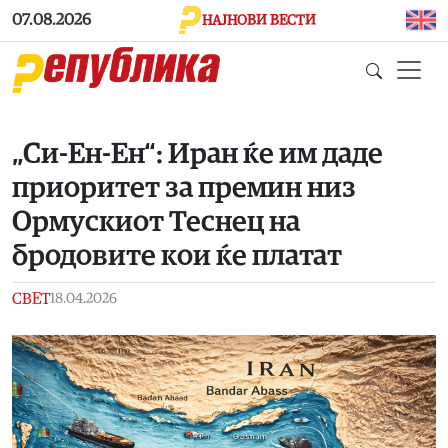
Skip to main content
07.08.2026
НАЈНОВИ ВЕСТИ
„Cи-Ен-Ен“: Иран ќе им даде
приоритет за премин низ
Ормускиот Теснец на
бродовите кои ќе платат
СВЕТ
18.04.2026