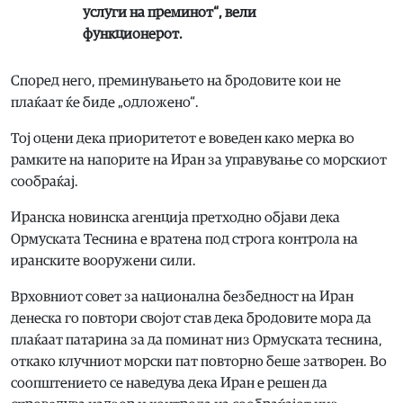
услуги на преминот“, вели
функционерот.
Според него, преминувањето на бродовите кои не
плаќаат ќе биде „одложено“.
Тој оцени дека приоритетот е воведен како мерка во
рамките на напорите на Иран за управување со морскиот
сообраќај.
Иранска новинска агенција претходно објави дека
Ормуската Теснина е вратена под строга контрола на
иранските вооружени сили.
Врховниот совет за национална безбедност на Иран
денеска го повтори својот став дека бродовите мора да
плаќаат патарина за да поминат низ Ормуската теснина,
откако клучниот морски пат повторно беше затворен. Во
соопштението се наведува дека Иран е решен да