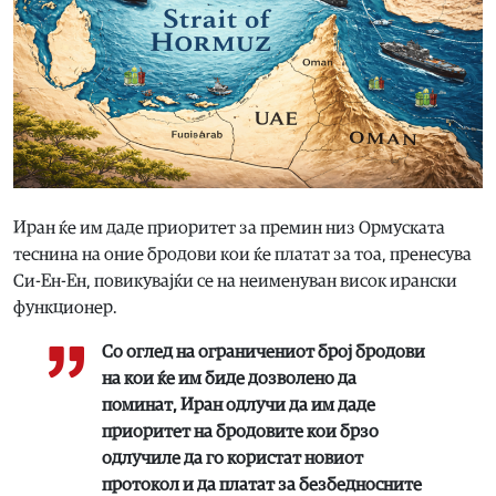
Иран ќе им даде приоритет за премин низ Ормуската
теснина на оние бродови кои ќе платат за тоа, пренесува
Cи-Ен-Ен, повикувајќи се на неименуван висок ирански
функционер.
Со оглед на ограничениот број бродови
на кои ќе им биде дозволено да
поминат, Иран одлучи да им даде
приоритет на бродовите кои брзо
одлучиле да го користат новиот
протокол и да платат за безбедносните