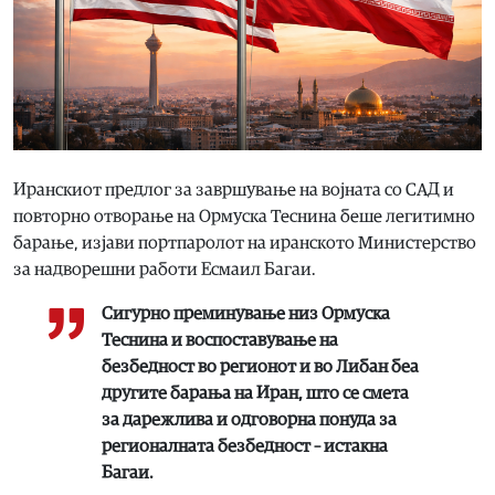
Иранскиот предлог за завршување на војната со САД и
повторно отворање на Ормуска Теснина беше легитимно
барање, изјави портпаролот на иранското Министерство
за надворешни работи Есмаил Багаи.
Сигурно преминување низ Ормуска
Теснина и воспоставување на
безбедност во регионот и во Либан беа
другите барања на Иран, што се смета
за дарежлива и одговорна понуда за
регионалната безбедност – истакна
Багаи.