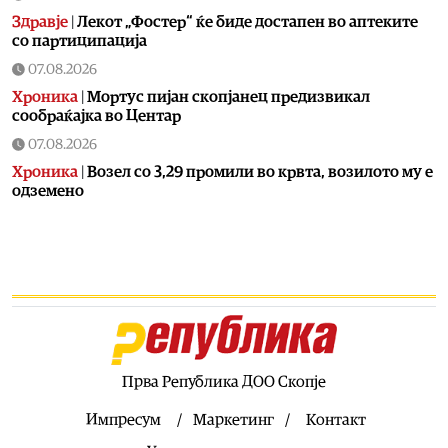
Здравје
|
Лекот „Фостер“ ќе биде достапен во аптеките
со партиципација
07.08.2026
Хроника
|
Мортус пијан скопјанец предизвикал
сообраќајка во Центар
07.08.2026
Хроника
|
Возел со 3,29 промили во крвта, возилото му е
одземено
07.08.2026
Фудбал
|
В недела сите на стадион, играат Вардар-
Шкендија
07.08.2026
Фудбал
|
Винисиус остана во Реал
07.08.2026
Фудбал
|
Голманот кој беше хит на СП конечно потпиша
Прва Република ДОО Скопје
за голем клуб
Импресум
Маркетинг
Контакт
07.08.2026