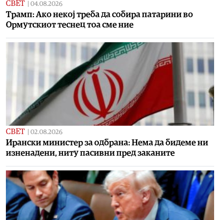
СВЕТ
|
04.08.2026
Tрамп: Ако некој треба да собира патарини во
Ормутскиот теснец тоа сме ние
СВЕТ
|
02.08.2026
Ирански министер за одбрана: Нема да бидеме ни
изненадени, ниту пасивни пред заканите