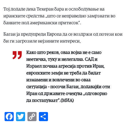
Тој додаде дека Техеран бара и ослободување на
иранските средства „што се неправедно замрзнати во
банките под американски притисок“.
Багаи ја предупреди Европа да се воздржи од потези кои
би ги загрозиле нејзините интереси,
Како што реков, оваа војна не е само
неетичка, туку и нелегална. САД и
Израел почнаа агресија против Иран,
европските земји не треба да бидат
измамени и вовлечени во оваа
ситуација – посочи Багаи, додавајќи оти
Иран од државите очекува „одговорно
да постапуваат“.(МИА)
Facebook
Twitter
Copy
Share
Link