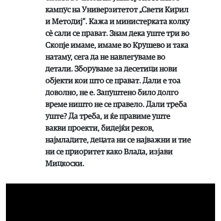
кампус на Универзитетот „Свети Кирил
и Методиј“. Кажа и министерката колку
сѐ сали се прават. Знам дека уште три во
Скопје имаме, имаме во Крушево и така
натаму, сега да не навлегуваме во
детали. Зборуваме за десетици нови
објекти кои што се прават. Дали е тоа
доволно, не е. Запуштено било долго
време ништо не се правело. Дали треба
уште? Да треба, и ќе правиме уште
вакви проекти, бидејќи реков,
најмладите, децата ни се најважни и тие
ни се приоритет како Влада, изјави
Мицкоски.