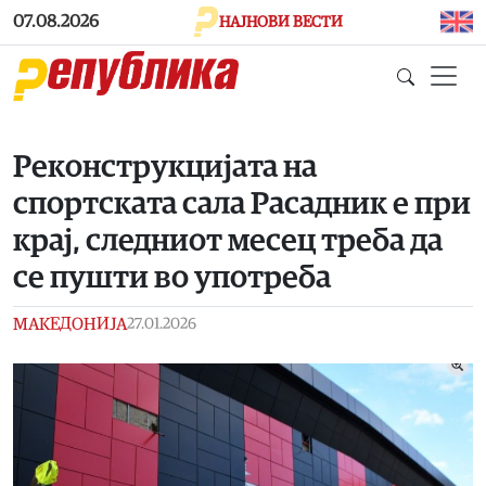
Skip to main content
07.08.2026
НАЈНОВИ ВЕСТИ
Реконструкцијата на
спортската сала Расадник е при
крај, следниот месец треба да
се пушти во употреба
МАКЕДОНИЈА
27.01.2026