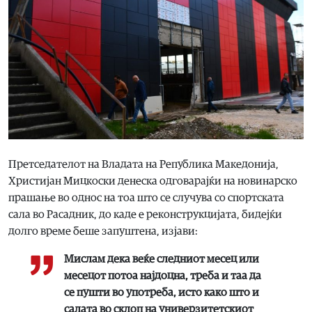
Претседателот на Владата на Република Македонија,
Христијан Мицкоски денеска одговарајќи на новинарско
прашање во однос на тоа што се случува со спортската
сала во Расадник, до каде е реконструкцијата, бидејќи
долго време беше запуштена, изјави:
Мислам дека веќе следниот месец или
месецот потоа најдоцна, треба и таа да
се пушти во употреба, исто како што и
салата во склоп на универзитетскиот