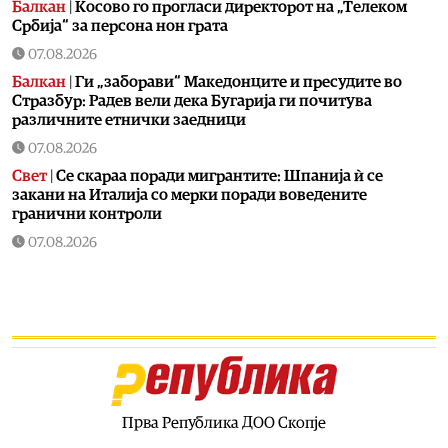
Балкан
|
Косово го прогласи директорот на „Телеком
Србија“ за персона нон грата
07.08.2026
Балкан
|
Ги „заборави“ Македонците и пресудите во
Стразбур: Радев вели дека Бугарија ги почитува
различните етнички заедници
07.08.2026
Свет
|
Се скараа поради мигрантите: Шпанија ѝ се
закани на Италија со мерки поради воведените
гранични контроли
07.08.2026
Свет
|
Пакистан, Саудиска Арабија и Турција потпишаа
одбранбен договор
07.08.2026
Балкан
|
Превозниците од Западен Балкан најавуваат
нови чекори ако ЕУ не понуди решение
07.08.2026
Технологија
|
Kаде исчезнаа новите автомобили за
Прва Република ДОО Скопје
10.000 евра?