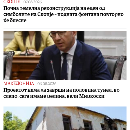
СКОПЈЕ
|
07.08.2026
Почна темелна реконструкција на еден од
симболите на Скопје – подната фонтана повторно
ќе блесне
МАКЕДОНИЈА
|
06.08.2026
Проектот нема да заврши на половина тунел, во
слепо, сега имаме целина, вели Мицкоски