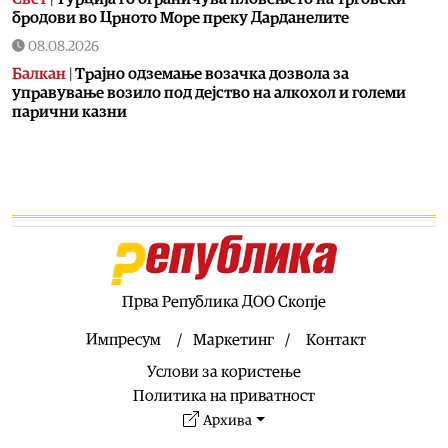
бродови во Црното Море преку Дарданелите
08.08.2026
Балкан
|
Трајно одземање возачка дозвола за
управување возило под дејство на алкохол и големи
парични казни
08.08.2026
Свет
|
Повеќе од 178.000 мигранти во последните
неколку месеци ја напуштија Јужна Африка
08.08.2026
Свет
|
Иран: Отворањето на Ормутскиот Теснец зависи
од САД
08.08.2026
Прва Република ДОО Скопје
Останати спортови
|
Катерина Ацевска светска
вицешампионка во џиу-џицу
Импресум
Маркетинг
Контакт
08.08.2026
Услови за користење
Патувања
|
Матера – градот од камен кој како феникс се
Политика на приватност
издигнал од пепелта на срамот, бедата и заборавот
Архива
08.08.2026