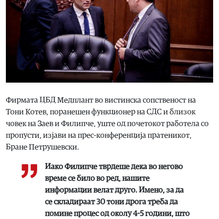
Фирмата ЦБД Медплант во вистинска сопственост на
Тони Котев, поранешен функционер на СДС и близок
човек на Заев и Филипче, уште од почетокот работела со
пропусти, изјави на прес-конференција пратеникот,
Бране Петрушевски.
Иако Филипче тврдеше дека во негово
време се било во ред, нашите
информации велат друго. Имено, за да
се складираат 30 тони дрога треба да
помине процес од околу 4-5 години, што