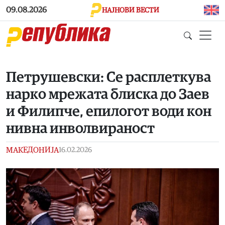
Skip to main content
09.08.2026
НАЈНОВИ ВЕСТИ
Петрушевски: Се расплеткува
нарко мрежата блиска до Заев
и Филипче, епилогот води кон
нивна инволвираност
МАКЕДОНИЈА
16.02.2026