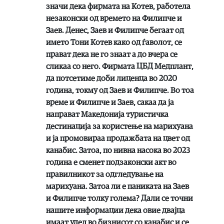
значи дека фирмата на Котев, работела
незаконски од времето на Филипче и
Заев. Денес, Заев и Филипче бегаат од
името Тони Котев како од ѓаволот, се
прават дека не го знаат а до вчера се
сликаа со него. Фирмата ЦБД Медплант,
да потсетиме доби лиценца во 2020
година, токму од Заев и Филипче. Во тоа
време и Филипче и Заев, сакаа да ја
направат Македонија туристичка
дестинација за користење на марихуана
и ја промовираа продажбата на цвет од
канабис. Затоа, по нивна насока во 2023
година е сменет подзаконски акт во
правилникот за одгледување на
марихуана. Затоа ли е паниката на Заев
и Филипче толку голема? Дали се точни
нашите информации дека овие двајца
имаат удел во бизнисот со канабис и се