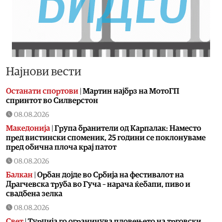
Најнови вести
Останати спортови
|
Мартин најбрз на МотоГП
спринтот во Силверстон
08.08.2026
Македонија
|
Група бранители од Карпалак: Наместо
пред вистински споменик, 25 години се поклонуваме
пред обична плоча крај патот
08.08.2026
Балкан
|
Орбан дојде во Србија на фестивалот на
Драгчевска труба во Гуча – нарача ќебапи, пиво и
свадбена зелка
08.08.2026
Свет
|
Турција го ограничува пловењето на трговски