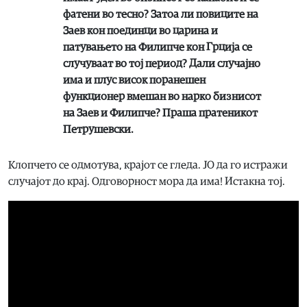
фатени во тесно? Затоа ли повиците на
Заев кон поединци во царина и
патувањето на Филипче кон Грција се
случуваат во тој период? Дали случајно
има и плус висок поранешен
функционер вмешан во нарко бизнисот
на Заев и Филипче? Праша пратеникот
Петрушевски.
Клопчето се одмотува, крајот се гледа. ЈО да го истражи
случајот до крај. Одговорност мора да има! Истакна тој.