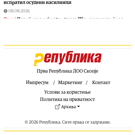
испратил осудени насилници
08.08.2026
Свет
|
Повеќето земји од групата Г7 трошат повеќе за
отплата на долговите отколку за одбрана
08.08.2026
Македонија
|
Песна за Карпалак
08.08.2026
Македонија
|
Во Прилеп одбележани 25 години од
Карпалак: Нивната жртва е темел на нашата
одговорност
Прва Република ДОО Скопје
08.08.2026
Импресум
Маркетинг
Контакт
Македонија
|
Мерџановски: Со владин авион во Скопје
Услови за користење
донесен пациент повреден на одмор во Турција
Политика на приватност
08.08.2026
Архива
Свет
|
Тројца силувале 14-годишно девојче во Германија:
Нема обвинение затоа што девојчето не можело ни да
плаче ни да вреска
© 2026 Република. Сите права се задржани.
08.08.2026