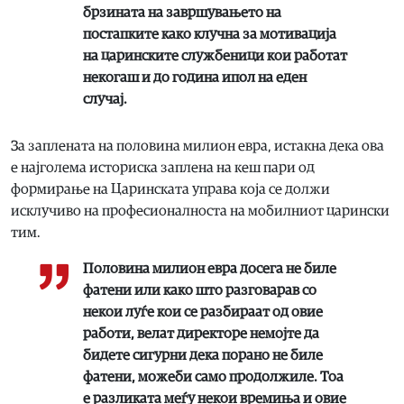
брзината на завршувањето на
постапките како клучна за мотивација
на царинските службеници кои работат
некогаш и до година ипол на еден
случај.
За заплената на половина милион евра, истакна дека ова
е најголема историска заплена на кеш пари од
формирање на Царинската управа која се должи
исклучиво на професионалноста на мобилниот царински
тим.
Половина милион евра досега не биле
фатени или како што разговарав со
некои луѓе кои се разбираат од овие
работи, велат директоре немојте да
бидете сигурни дека порано не биле
фатени, можеби само продолжиле. Тоа
е разликата меѓу некои времиња и овие