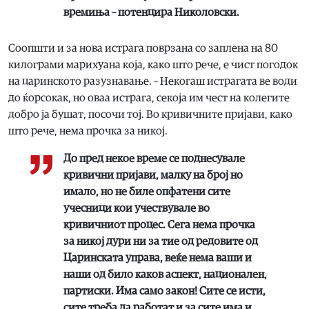
времиња – потенцира Николовски.
Соопшти и за нова истрага поврзана со заплена на 80
килограми марихуана која, како што рече, е чист погодок
на царинското разузнавање. – Некогаш истрагата ве води
до ќорсокак, но оваа истрага, секоја им чест на колегите
добро ја бушат, посочи тој. Во кривичните пријави, како
што рече, нема прочка за никој.
До пред некое време се поднесувале
кривични пријави, малку на број но
имало, но не биле опфатени сите
учесници кои учествувале во
кривичниот процес. Сега нема прочка
за никој дури ни за тие од редовите од
Царинската управа, веќе нема ваши и
наши од било каков аспект, национален,
партиски. Има само закон! Сите се исти,
сите треба да работат и за сите има и