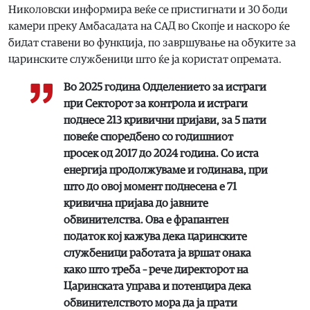
Николовски информира веќе се пристигнати и 30 боди
камери преку Амбасадата на САД во Скопје и наскоро ќе
бидат ставени во функција, по завршување на обуките за
царинските службеници што ќе ја користат опремата.
Во 2025 година Одделението за истраги
при Секторот за контрола и истраги
поднесе 213 кривични пријави, за 5 пати
повеќе споредбено со годишниот
просек од 2017 до 2024 година. Со иста
енергија продолжуваме и годинава, при
што до овој момент поднесена е 71
кривична пријава до јавните
обвинителства. Ова е фрапантен
податок кој кажува дека царинските
службеници работата ја вршат онака
како што треба – рече директорот на
Царинската управа и потенцира дека
обвинителството мора да ја прати