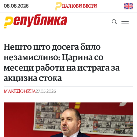
Skip to main content
08.08.2026
НАЈНОВИ ВЕСТИ
Нешто што досега било
незамисливо: Царина со
месеци работи на истрага за
акцизна стока
МАКЕДОНИЈА
27.05.2026