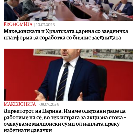
ЕКОНОМИЈА
|
10.07.2026
Македонската и Хрватската царина со заедничка
платформа за соработка со бизнис заедницата
МАКЕДОНИЈА
|
09.07.2026
Директорот на Царина: Имаме одврзани раце да
работиме на сè, во тек истрага за акцизна стока –
очекуваме милионски суми од наплата преку
избегнати давачки