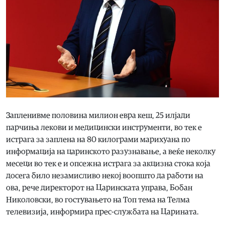
Запленивме половина милион евра кеш, 25 илјади
парчиња лекови и медицински инструменти, во тек е
истрага за заплена на 80 килограми марихуана по
информација на царинското разузнавање, а веќе неколку
месеци во тек е и опсежна истрага за акцизна стока која
досега било незамисливо некој воопшто да работи на
ова, рече директорот на Царинската управа, Бобан
Николовски, во гостувањето на Топ тема на Телма
телевизија, информира прес-службата на Царината.