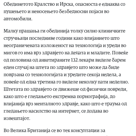
Обединетото Кралство и Ирска, опасноста е еднаква со
пушењето и неносењето безбедносни појаси во
автомобили.
Малку прашања ги обединија толку силно клиничките
стручњаци последниве години како влијанието што
неограничената изложеност на технологија и уреди во
мигов го има врз здравјето на децата и младите. Повеќе
од половина од анкетираните 132 лекари виделе барем
еден случај на штета по здравјето што може да биде
поврзана со технологијата и уредите секоја недела, а
повеќе од една третина го виделе неколку пати неделно.
Штетата по здравјето се движеше од физички повреди,
како што е гледањето екстремна порнографија, до
влијанија врз менталното здравје, како што е траума од
гледањето насилство на интернет, се додава во
извештајот.
Во Велика Британија се во тек консултации за