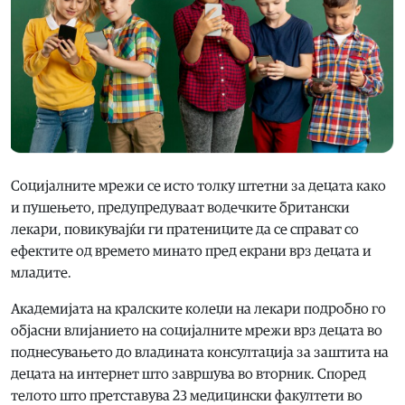
Социјалните мрежи се исто толку штетни за децата како
и пушењето, предупредуваат водечките британски
лекари, повикувајќи ги пратениците да се справат со
ефектите од времето минато пред екрани врз децата и
младите.
Академијата на кралските колеџи на лекари подробно го
објасни влијанието на социјалните мрежи врз децата во
поднесувањето до владината консултација за заштита на
децата на интернет што завршува во вторник. Според
телото што претставува 23 медицински факултети во