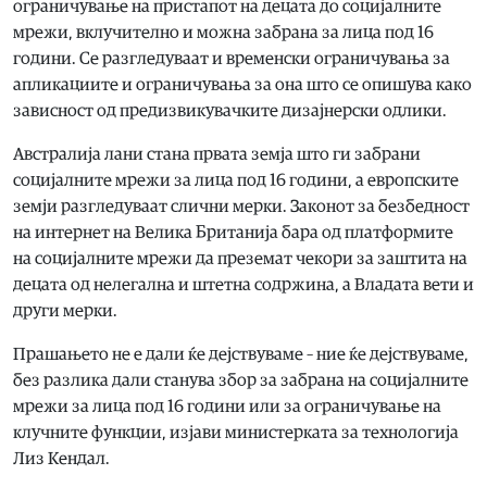
ограничување на пристапот на децата до социјалните
мрежи, вклучително и можна забрана за лица под 16
години. Се разгледуваат и временски ограничувања за
апликациите и ограничувања за она што се опишува како
зависност од предизвикувачките дизајнерски одлики.
Австралија лани стана првата земја што ги забрани
социјалните мрежи за лица под 16 години, а европските
земји разгледуваат слични мерки. Законот за безбедност
на интернет на Велика Британија бара од платформите
на социјалните мрежи да преземат чекори за заштита на
децата од нелегална и штетна содржина, а Владата вети и
други мерки.
Прашањето не е дали ќе дејствуваме – ние ќе дејствуваме,
без разлика дали станува збор за забрана на социјалните
мрежи за лица под 16 години или за ограничување на
клучните функции, изјави министерката за технологија
Лиз Кендал.