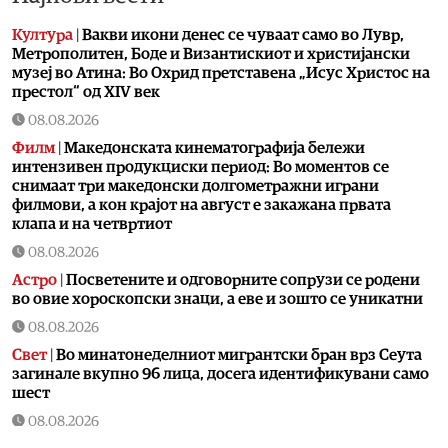
Култура
|
Вакви икони денес се чуваат само во Лувр,
Метрополитен, Боде и Византискиот и христијански
музеј во Атина: Во Охрид претставена „Исус Христос на
престол“ од XIV век
08.08.2026
Филм
|
Македонската кинематографија бележи
интензивен продукциски период: Во моментов се
снимаат три македонски долгометражни играни
филмови, а кон крајот на август е закажана првата
клапа и на четвртиот
08.08.2026
Астро
|
Посветените и одговорните сопрузи се родени
во овие хороскопски знаци, а еве и зошто се уникатни
08.08.2026
Свет
|
Во минатонеделниот мигрантски бран врз Сеута
загинале вкупно 96 лица, досега идентификувани само
шест
08.08.2026