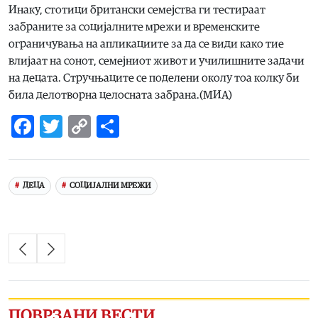
Инаку, стотици британски семејства ги тестираат
забраните за социјалните мрежи и временските
ограничувања на апликациите за да се види како тие
влијаат на сонот, семејниот живот и училишните задачи
на децата. Стручњаците се поделени околу тоа колку би
била делотворна целосната забрана.(МИА)
Facebook
Twitter
Copy
Share
Link
ДЕЦА
СОЦИЈАЛНИ МРЕЖИ
ПОВРЗАНИ ВЕСТИ