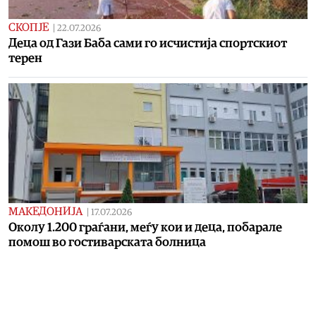
СКОПЈЕ
|
22.07.2026
Деца од Гази Баба сами го исчистија спортскиот
терен
МАКЕДОНИЈА
|
17.07.2026
Околу 1.200 граѓани, меѓу кои и деца, побарaле
помош во гостиварската болница