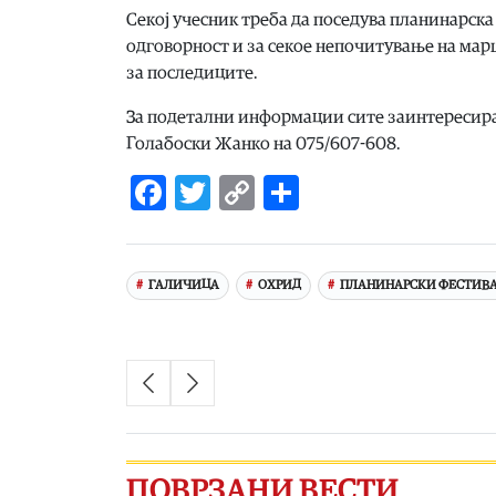
Секој учесник треба да поседува планинарска 
одговорност и за секое непочитување на мар
за последиците.
За подетални информации сите заинтересира
Голабоски Жанко на 075/607-608.
Facebook
Twitter
Copy
Share
Link
ГАЛИЧИЦА
ОХРИД
ПЛАНИНАРСКИ ФЕСТИВ
ПОВРЗАНИ ВЕСТИ