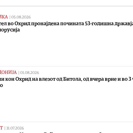
ИКА
|
05.08.2026
тел во Охрид пронајдена почината 53-годишна државј
лорусија
ДОНИЈА
|
01.08.2026
и кон Охрид на влезот од Битола, од вчера врие и во 3
ро
Т
|
31.07.2026