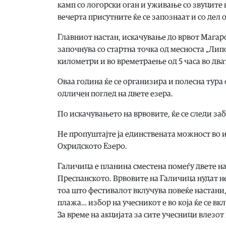
камп со логорски оган и уживање со звуците н
вечерта присутните ќе се запознаат и со дел
Главниот настан, искачување до врвот Магаро ќ
започнува со стартна точка од месноста „Липов
километри и во времетраење од 5 часа во два
Оваа година ќе се организира и полесна тура 
одличен поглед на двете езера.
По искачувањето на врвовите, ќе се следи заб
Не пропуштајте ја единствената можност во ис
Охридското Езеро.
Галичица е планина сместена помеѓу двете н
Преспанското. Врвовите на Галичица нудат не
тоа што фестивалот вклучува повеќе настани,
плажа… избор на учесникот е во која ќе се вк
За време на акцијата за сите учесници влезот