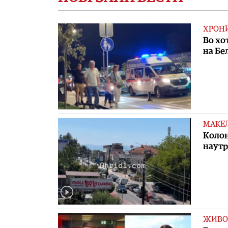
ХРОН
Во хо
на Бе
МАКЕ
Колон
наут
ЖИВО