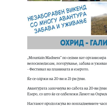
„Mountain Madness“ по седми пат организира
велосипедизам, логорување, забава и ужива
– Фестивал на планината и езерото.
Ќе се одржи на 20-ви и 21-ри јуни.
Авантурата започнува во сабота на 20-ви јун
Езеро, со што ќе се одбележи Денот на Охридск
Настанот продолжува во попладневните часов