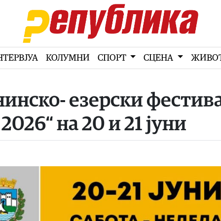
НТЕРВЈУА
КОЛУМНИ
СПОРТ
СЦЕНА
ЖИВО
анинско- езерски фестив
026“ на 20 и 21 јуни