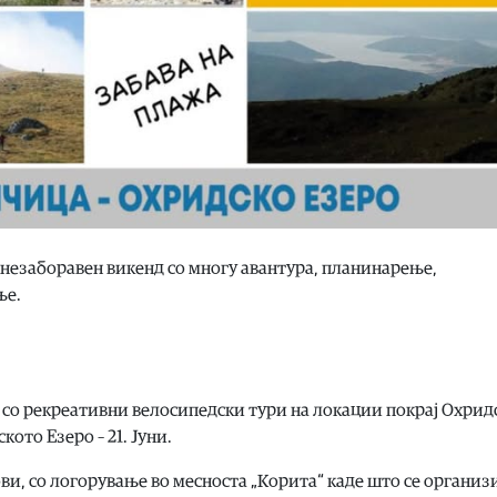
 незаборавен викенд со многу авантура, планинарење,
ње.
и со рекреативни велосипедски тури на локации покрај Охрид
ото Езеро – 21. Јуни.
и, со логорување во месноста „Корита“ каде што се организ