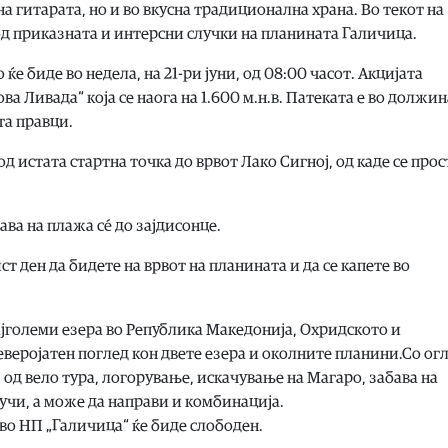
а гитарата, но и во вкусна традиционална храна. Во текот на
 од приказната и интерсни случки на планината Галичица.
е биде во недела, на 21-ри јуни, од 08:00 часот. Акцијата
а Ливада“ која се наога на 1.600 м.н.в. Патеката е во должин
та правци.
од истата стартна точка до врвот Лако Сигној, од каде се про
ава на плажа сé до зајдисонце.
т ден да бидете на врвот на планината и да се капете во
ајголеми езера во Република Македонија, Охридското и
веројатен поглед кон двете езера и околните планини.Со огл
 од вело тура, логорување, искачување на Магаро, забава на
лучи, а може да направи и комбинација.
 во НП „Галичица“ ќе биде слободен.