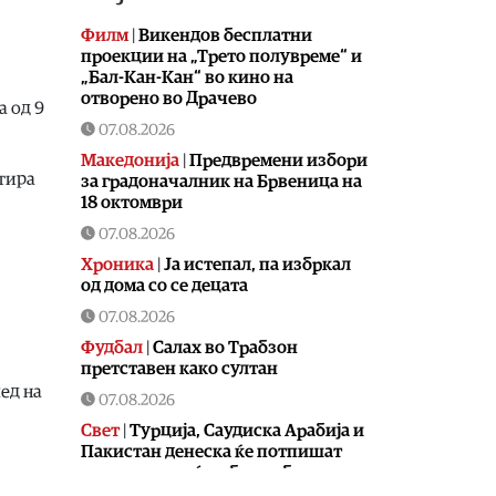
Филм
|
Викендов бесплатни
проекции на „Трето полувреме“ и
„Бал-Кан-Кан“ во кино на
отворено во Драчево
а од 9
07.08.2026
Македонија
|
Предвремени избори
стира
за градоначалник на Брвеница на
18 октомври
07.08.2026
Хроника
|
Ја истепал, па избркал
од дома со се децата
07.08.2026
Фудбал
|
Салах во Трабзон
претставен како султан
ед на
07.08.2026
Свет
|
Турција, Саудиска Арабија и
Пакистан денеска ќе потпишат
договор за меѓусебна одбрана