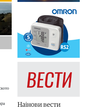
ското
Најнови вести
ира