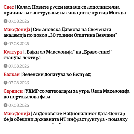
Свет
|
Калас: Новите руски напади се дополнителна
причина за заострување на санкциите против Москва
07.08.2026
Македонија
|
Сиљановска Давкова на Свечената
академија по повод „30 години Општина Вевчани“
07.08.2026
Култура
|
„Бајки од Македонија“ на „Браво сине!“
станува лектира
07.08.2026
Балкан
|
Зеленски допатува во Белград
07.08.2026
Сервиси
|
УХМР со метеоаларм за утре: Цела Македонија
во портокалова фаза
07.08.2026
Македонија
|
Андоновски: Националниот дата-центар
ќе ја обедини државната ИТ инфраструктура – помалку
трошоци и повисока безбедност
07.08.2026