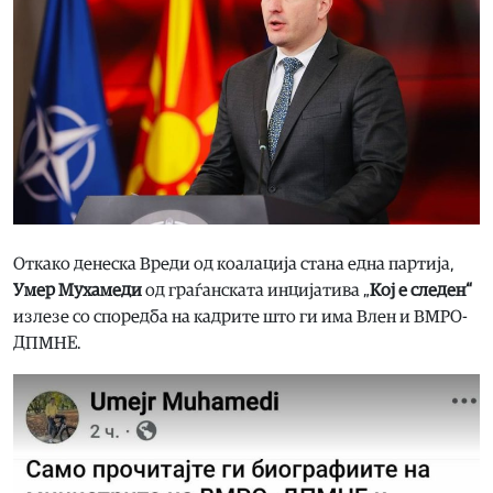
Oткако денеска Вреди од коалација стана една партија,
Умер Мухамеди
од граѓанската инцијатива „
Кој е следен“
излезе со споредба на кадрите што ги има Влен и ВМРО-
ДПМНЕ.