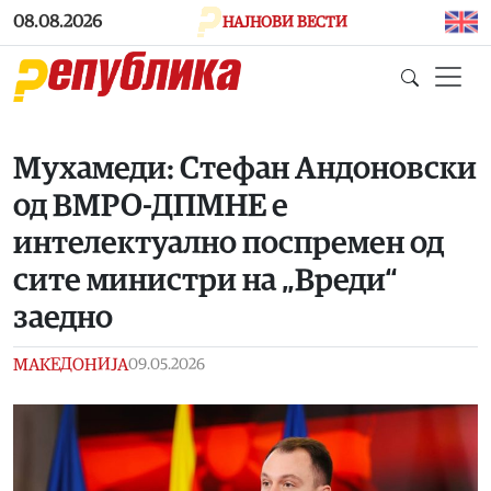
Skip to main content
08.08.2026
НАЈНОВИ ВЕСТИ
Mухамеди: Стефан Андоновски
од ВМРО-ДПМНЕ е
интелектуално поспремен од
сите министри на „Вреди“
заедно
МАКЕДОНИЈА
09.05.2026