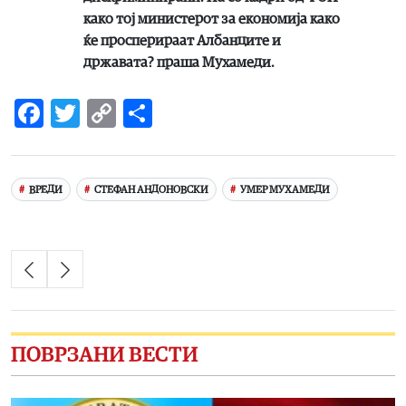
како тој министерот за економија како
ќе просперираат Албанците и
државата? праша Мухамеди.
Facebook
Twitter
Copy
Share
Link
ВРЕДИ
СТЕФАН АНДОНОВСКИ
УМЕР МУХАМЕДИ
ПОВРЗАНИ ВЕСТИ