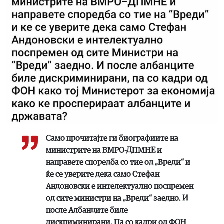
Само прочитајте ги биографиите на
министрите на ВМРО-ДПМНЕ и
направете споредба со тие од „Вреди“ и
ќе се уверите дека само Стефан
Андоновски е интелектуално поспремен
од сите министри на „Вреди“ заедно. И
после Албанците биле
дискриминирани. Па со кадри од ФОН