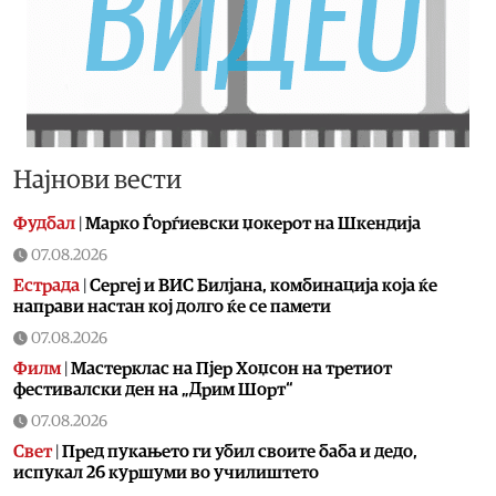
Најнови вести
Фудбал
|
Марко Ѓорѓиевски џокерот на Шкендија
07.08.2026
Естрада
|
Сергеј и ВИС Билјана, комбинација која ќе
направи настан кој долго ќе се памети
07.08.2026
Филм
|
Мастерклас на Пјер Хоџсон на третиот
фестивалски ден на „Дрим Шорт“
07.08.2026
Свет
|
Пред пукањето ги убил своите баба и дедо,
испукал 26 куршуми во училиштето