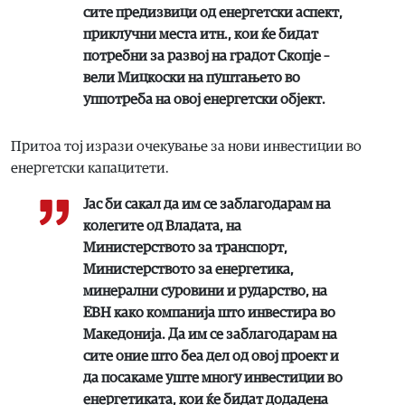
сите предизвици од енергетски аспект,
приклучни места итн., кои ќе бидат
потребни за развој на градот Скопје –
вели Мицкоски на пуштањето во
уппотреба на овој енергетски објект.
Притоа тој изрази очекување за нови инвестиции во
енергетски капацитети.
Јас би сакал да им се заблагодарам на
колегите од Владата, на
Министерството за транспорт,
Министерството за енергетика,
минерални суровини и рударство, на
ЕВН како компанија што инвестира во
Македонија. Да им се заблагодарам на
сите оние што беа дел од овој проект и
да посакаме уште многу инвестиции во
енергетиката, кои ќе бидат додадена