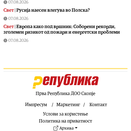
07.08.2026
Свет
|
Русија наесен влегува во Полска?
07.08.2026
Свет
|
Европа како под вршник: Соборени рекорди,
зголемен ризикот од пожари и енергетски проблеми
07.08.2026
Фудбал
|
Дали е очекувано? Аргентина го поддржа
Инфантино
07.08.2026
Здравје
|
Лекот „Фостер“ ќе биде достапен во аптеките
со партиципација
07.08.2026
Хроника
|
Мортус пијан скопјанец предизвикал
Прва Република ДОО Скопје
сообраќајка во Центар
Импресум
Маркетинг
Контакт
07.08.2026
Услови за користење
Хроника
|
Возел со 3,29 промили во крвта, возилото му е
одземено
Политика на приватност
07.08.2026
Архива