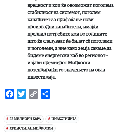
вредност и кои ќе овозможат поголема
стабилност на системот, поголем
капацитет за прифаќање нови
производни капацитети, имајќи
предвид потребите кои во годините
што ќе следуваат ќе бидат сè поголеми
и поголеми, а ние како земја сакаме да
бидеме енергетски хаб во регионот –
изјави премиерот Мицкоски
потенцирајќи го значењето на оваа
инвестиција.
Facebook
Twitter
Copy
Share
Link
22 МИЛИОНИ ЕВРА
ИНВЕСТИЦИЈА
ХРИИСТИЈАН МИЦКОСКИ