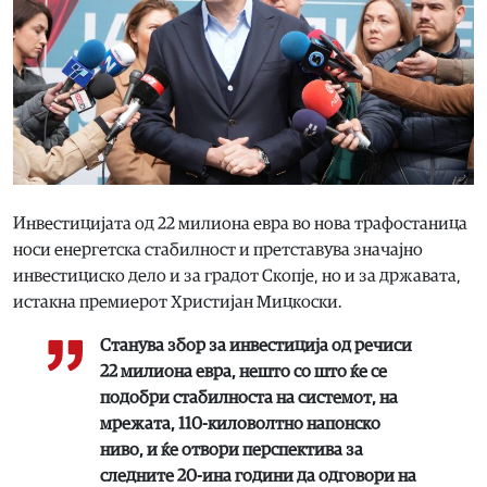
Инвестицијата од 22 милиона евра во нова трафостаница
носи енергетска стабилност и претставува значајно
инвестициско дело и за градот Скопје, но и за државата,
истакна премиерот Христијан Мицкоски.
Станува збор за инвестиција од речиси
22 милиона евра, нешто со што ќе се
подобри стабилноста на системот, на
мрежата, 110-киловолтно напонско
ниво, и ќе отвори перспектива за
следните 20-ина години да одговори на