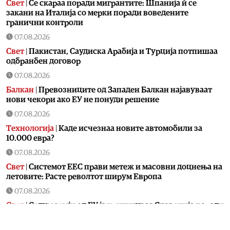
Свет
|
Се скараа поради мигрантите: Шпанија ѝ се
закани на Италија со мерки поради воведените
гранични контроли
07.08.2026
Свет
|
Пакистан, Саудиска Арабија и Турција потпишаа
одбранбен договор
07.08.2026
Балкан
|
Превозниците од Западен Балкан најавуваат
нови чекори ако ЕУ не понуди решение
07.08.2026
Технологија
|
Kаде исчезнаа новите автомобили за
10.000 евра?
07.08.2026
Свет
|
Системот ЕЕС прави метеж и масовни доцнења на
летовите: Расте револтот ширум Европа
07.08.2026
Свет
|
Седум земји од ЕУ ја критикуваа Словенија поради
блокадата на именувањето на Тања Фајон за мисија во
cеверна Африка