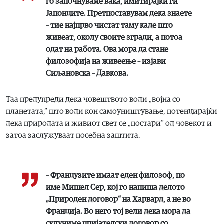
го започнуваме вака, имитирајќи ги
Јапонците. Претпоставувам дека знаете
– тие најпрво чистат таму каде што
живеат, околу своите згради, а потоа
одат на работа. Ова мора да стане
филозофија на живеење – изјави
Сиљановска – Давкова.
Таа предупреди дека човештвото води „војна со
планетата,“ што води кон самоуништување, потенцирајќи
дека природата и живиот свет се „постари“ од човекот и
затоа заслужуваат посебна заштита.
– Французите имаат еден филозоф, по
име Мишел Сер, кој го напиша делото
„Природен договор“ на Харвард, а не во
Франција. Во него тој вели дека мора да
склучиме пријателски договор со