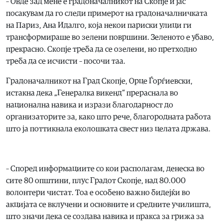
– Овде зад мене е градоначалникот на Скопје и јас
посакувам да го следи примерот на градоначалничката
на Париз, Ана Идалго, која некои париски улици ги
трансформираше во зелени површини. Зеленото е убаво,
прекрасно. Скопје треба да се озелени, но претходно
треба да се исчисти – посочи таа.
Градоначалникот на Град Скопје, Орце Ѓорѓиевски,
истакна дека „Генералка викенд“ прераснала во
национална навика и изрази благодарност до
организаторите за, како што рече, благородната работа
што ја поттикнала еколошката свест низ целата држава.
– Според информациите со кои располагам, денеска во
сите 80 општини, плус Градот Скопје, над 80.000
волонтери чистат. Тоа е особено важно бидејќи во
акцијата се вклучени и основните и средните училишта,
што значи дека се создава навика и пракса за грижа за