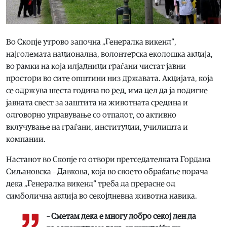
Во Скопје утрово започна „Генералка викенд“,
најголемата национална, волонтерска еколошка акција,
во рамки на која илјадници граѓани чистат јавни
простори во сите општини низ државата. Акцијата, која
се одржува шеста година по ред, има цел да ја подигне
јавната свест за заштита на животната средина и
одговорно управување со отпадот, со активно
вклучување на граѓани, институции, училишта и
компании.
Настанот во Скопје го отвори претседателката Гордана
Сиљановска – Давкова, која во своето обраќање порача
дека „Генералка викенд“ треба да прерасне од
симболична акција во секојдневна животна навика.
– Сметам дека е многу добро секој ден да