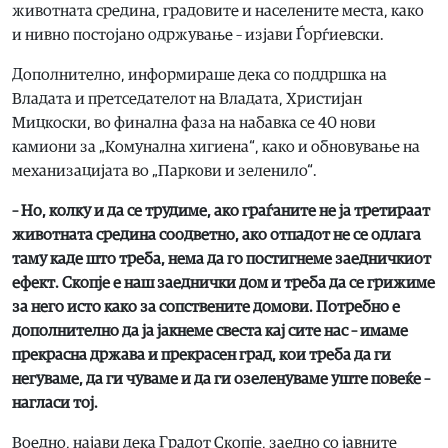
животната средина, градовите и населените места, како
и нивно постојано одржување – изјави Ѓорѓиевски.
Дополнително, информираше дека со поддршка на
Владата и претседателот на Владата, Христијан
Мицкоски, во финална фаза на набавка се 40 нови
камиони за „Комунална хигиена“, како и обновување на
механизацијата во „Паркови и зеленило“.
– Но, колку и да се трудиме, ако граѓаните не ја третираат
животната средина соодветно, ако отпадот не се одлага
таму каде што треба, нема да го постигнеме заедничкиот
ефект. Скопје е наш заеднички дом и треба да се грижиме
за него исто како за сопствените домови. Потребно е
дополнително да ја јакнеме свеста кај сите нас – имаме
прекрасна држава и прекрасен град, кои треба да ги
негуваме, да ги чуваме и да ги озеленуваме уште повеќе –
нагласи тој.
Воедно, најави дека Градот Скопје, заедно со јавните