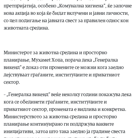
претпријатија, особено „Комунална хигиена“, ќе започне
нова акција во која ќе бидат вклучени и јавни личности,
со цел подигање на јавната свест за правилен однос кон
животната средина.
Министерот за животна средина и просторно
планирање, Мухамеt Хоџа, порача дека „Генералка
викенд“ е доказ оти промените се можни кога заедно
дејствуваат граѓаните, институциите и приватниот
сектор.
– „Генералка викенд“ веќе неколку години покажува дека
кога се обединети граѓаните, институциите и
приватниот сектор, промената е видлива и конкретна.
Министерството за животна средина и просторно
планирање континуирано ги поддржува ваквите
иницијативи, затоа што така заедно ја градиме свеста