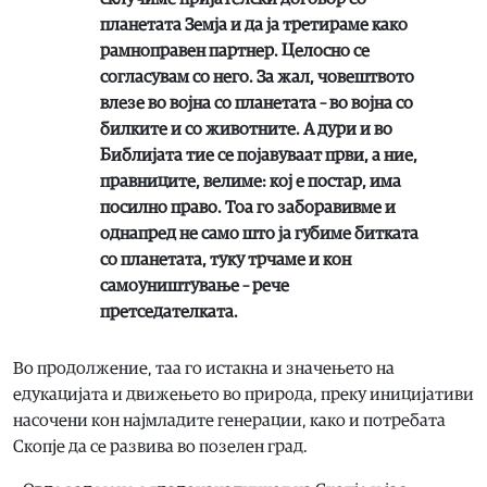
планетата Земја и да ја третираме како
рамноправен партнер. Целосно се
согласувам со него. За жал, човештвото
влезе во војна со планетата – во војна со
билките и со животните. А дури и во
Библијата тие се појавуваат први, а ние,
правниците, велиме: кој е постар, има
посилно право. Тоа го заборавивме и
однапред не само што ја губиме битката
со планетата, туку трчаме и кон
самоуништување – рече
претседателката.
Во продолжение, таа го истакна и значењето на
едукацијата и движењето во природа, преку иницијативи
насочени кон најмладите генерации, како и потребата
Скопје да се развива во позелен град.