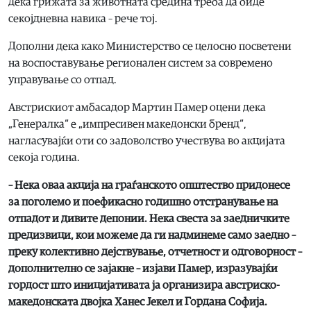
дека грижата за животната средина треба да биде
секојдневна навика – рече тој.
Дополни дека како Mинистерство се целосно посветени
на воспоставување регионален систем за современо
управување со отпад.
Австрискиот амбасадор Мартин Памер оцени дека
„Генералка“ е „импресивен македонски бренд“,
нагласувајќи оти со задоволство учествува во акцијата
секоја година.
– Нека оваа акција на граѓанското општество придонесе
за поголемо и поефикасно годишно отстранување на
отпадот и дивите депонии. Нека свеста за заедничките
предизвици, кои можеме да ги надминеме само заедно –
преку колективно дејствување, отчетност и одговорност –
дополнително се зајакне – изјави Памер, изразувајќи
гордост што иницијативата ја организира австриско-
македонската двојка Ханес Јекел и Гордана Софија.