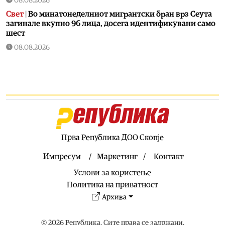
08.08.2026
Свет
|
Во минатонеделниот мигрантски бран врз Сеута
загинале вкупно 96 лица, досега идентификувани само
шест
08.08.2026
Астро
|
Овие 3 знака ќе ги научат најважните животни
лекции до 6 јануари 2027 година: Ретроградниот Хирон
прво ќе им отвори стари рани, па ќе ги прероди
08.08.2026
Економија
|
Инфлацијата во јули падна на 2,3 отсто,
пониска од просекот во еврозоната
08.08.2026
Прва Република ДОО Скопје
Астро
|
Хороскопски двојки кои совршено си
одговараат, а сепак раскинуваат
Импресум
Маркетинг
Контакт
08.08.2026
Услови за користење
Здравје
|
Кога е идеалното време за оброк?
Политика на приватност
Архива
08.08.2026
Хроника
|
Уапсен возач за сообраќајката во Скопје во
која загина 19-годишен мотоциклист
© 2026 Република. Сите права се задржани.