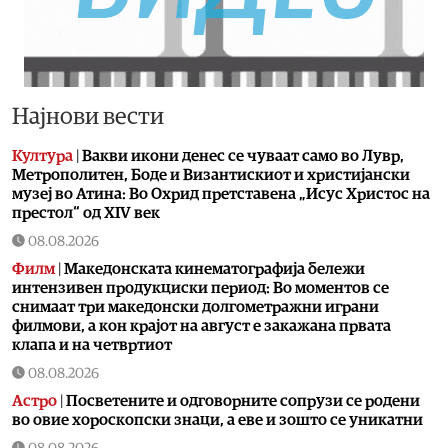
Најнови вести
Култура
|
Вакви икони денес се чуваат само во Лувр,
Метрополитен, Боде и Византискиот и христијански
музеј во Атина: Во Охрид претставена „Исус Христос на
престол“ од XIV век
08.08.2026
Филм
|
Македонската кинематографија бележи
интензивен продукциски период: Во моментов се
снимаат три македонски долгометражни играни
филмови, а кон крајот на август е закажана првата
клапа и на четвртиот
08.08.2026
Астро
|
Посветените и одговорните сопрузи се родени
во овие хороскопски знаци, а еве и зошто се уникатни