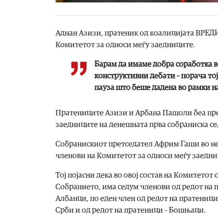
Аднан Азизи, пратеник од коалицијата ВРЕДИ,
Комитетот за односи меѓу заедниците.
Барам да имаме добра соработка в
конструктивни дебати – порача тој
пауза што беше дадена во рамки н
Пратениците Азизи и Арбана Пашоли беа пре
заедниците на денешната прва собраниска се
Собранискиот претседател Африм Гаши во не
членови на Комитетот за односи меѓу заедни
Тој појасни дека во овој состав на Комитетот
Собранието, има седум членови од редот на п
Албанци, по еден член од редот на пратеници 
Срби и од редот на пратеници – Бошњаци.