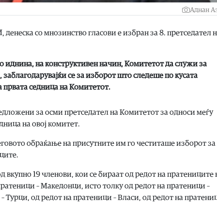
Аднан А
 денеска со мнозинство гласови е избран за 8. претседател 
о иднина, на конструктивен начин, Комитетот да служи за
, заблагодарувајќи се за изборот што следеше по кусата
а првата седница на Комитетот.
дложени за осми претседател на Комитетот за односи меѓу
дница на овој комитет.
говото обраќање на присутните им го честиташе изборот за
ците.
 од вкупно 19 членови, кои се бираат од редот на пратениците 
ратеници – Македонци, исто толку од редот на пратеници –
– Турци, од редот на пратеници – Власи, од редот на пратениц