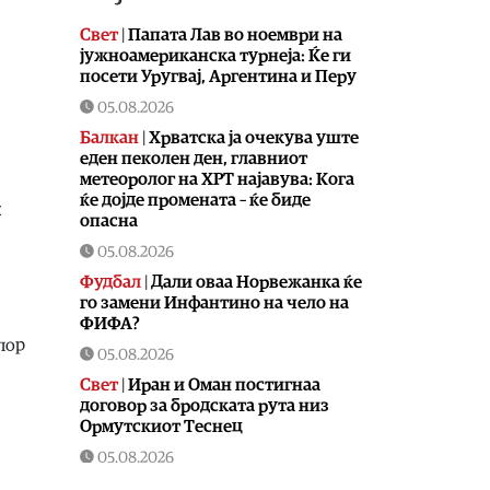
Свет
|
Папата Лав во ноември на
јужноамериканска турнеја: Ќе ги
посети Уругвај, Аргентина и Перу
05.08.2026
Балкан
|
Хрватска ја очекува уште
еден пеколен ден, главниот
метеоролог на ХРТ најавува: Кога
ќе дојде промената – ќе биде
и
опасна
05.08.2026
Фудбал
|
Дали оваа Норвежанка ќе
го замени Инфантино на чело на
ФИФА?
спор
05.08.2026
Свет
|
Иран и Оман постигнаа
договор за бродската рута низ
Ормутскиот Теснец
05.08.2026
Свет
|
Русија погодила уште три