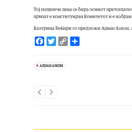
Тој подвлече дека се бира осмиот претседате
првпат е конституиран Комитетот и е избран
Калтрина Беќири го предложи Аднан Азизи, 
Facebook
Twitter
Copy
Share
Link
АДНАН АЗИЗИ