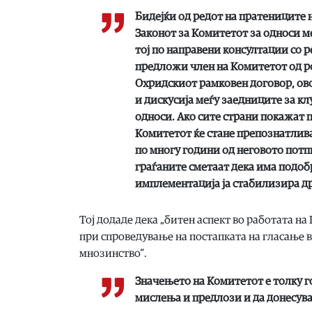
Бидејќи од редот на пратениците 
Законот за Комитетот за односи 
тој по направени консултации со 
предложи член на Комитетот од ро
Охридскиот рамковен договор, ово
и дискусија меѓу заедниците за 
односи. Ако сите страни покажат п
Комитетот ќе стане препознатлива
по многу години од неговото потп
граѓаните сметаат дека има подоб
имплементација ја стабилизира др
Тој додаде дека „битен аспект во работата на
при спроведување на постапката на гласање в
мнозинство“.
Значењето на Комитетот е толку г
мислења и предлози и да донесува 