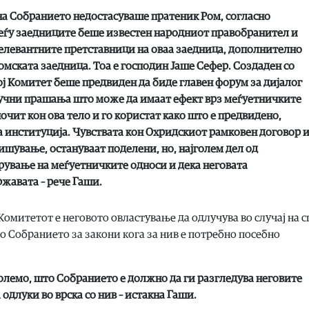
на Собранието недостасуваше пратеник Ром, согласно
меѓу заедниците беше известен народниот правобранител и
релевантните претставници на оваа заедница, дополнително
мската заедница. Тоа е господин Јаше Сефер. Создаден со
ј Комитет беше предвиден да биде главен форум за дијалог
клучни прашања што може да имаат ефект врз меѓуетничките
очит кон ова тело и го користат како што е предвидено,
 институција. Чувствата кон Охридскиот рамковен договор 
ишување, остануваат поделени, но, најголем дел од
рување на меѓуетничките односи и дека неговата
жавата – рече Гаши.
 Комитетот е неговото овластување да одлучува во случај на 
о Собранието за закони кога за нив е потребно посебно
олемо, што Собранието е должно да ги разгледува неговите
одлуки во врска со нив – истакна Гаши.