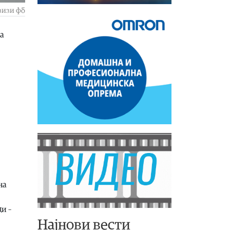
зизи фб
на
на
и –
Најнови вести