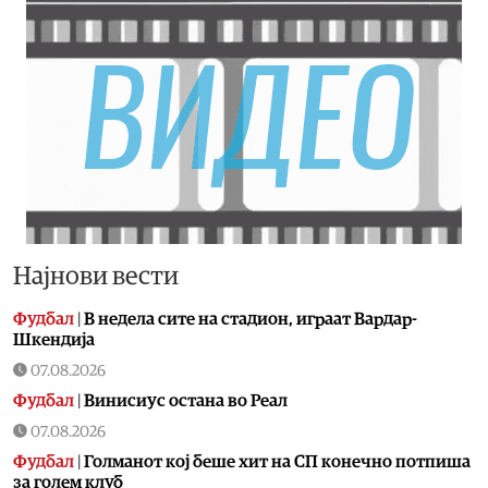
Најнови вести
Фудбал
|
В недела сите на стадион, играат Вардар-
Шкендија
07.08.2026
Фудбал
|
Винисиус остана во Реал
07.08.2026
Фудбал
|
Голманот кој беше хит на СП конечно потпиша
за голем клуб