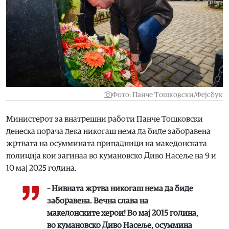
Фото: Панче Тошковски/Фејсбук
Министерот за внатрешни работи Панче Тошковски
денеска порача дека никогаш нема да биде заборавена
жртвата на осуммината припадници на македонската
полиција кои загинаа во кумановско Диво Насеље на 9 и
10 мај 2025 година.
– Нивната жртва никогаш нема да биде
заборавена. Вечна слава на
македонските херои! Во мај 2015 година,
во кумановско Диво Насеље, осуммина