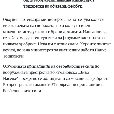
биде заборавена, напиша министерот
Тошковски во објава на Фејсбук.
Овој ден, потенцира министерот, нè потсетува колку е
висока цената на слободата, но и колку е силен
македонскиот дух кога се брани државата. Наш долг е да
се сеќаваме, да почитуваме и да ја чуваме вистината за
нивната храброст. Нека им е вечна слава! Хероите живеат
вечно!, порача министерот за внатрешни работи Панче
Тошковски.
Осуммината припадници на безбедносните сили во
вооружената престрелка во кумановско „Диво
Насеље“ посмртно се одликувани со медали за храброст.
Во престрелката имаше и 37 повредени припадници на
безбедносните сили.