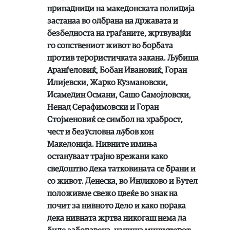
припадници на македонската полиција
застанаа во одбрана на државата и
безбедноста на граѓаните, жртвувајќи
го сопствениот живот во борбата
против терористичката закана. Љубиша
Аранѓеловиќ, Бобан Ивановиќ, Горан
Илијевски, Жарко Кузмановски,
Исамедин Османи, Сашо Самојловски,
Ненад Серафимовски и Горан
Стојменовиќ се симбол на храброст,
чест и безусловна љубов кон
Македонија. Нивните имиња
остануваат трајно врежани како
сведоштво дека татковината се брани и
со живот. Денеска, во Инџиково и Бутел
положивме свежо цвеќе во знак на
почит за нивното дело и како порака
дека нивната жртва никогаш нема да