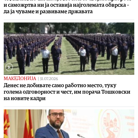
и саможртва ни ја оставија најголемата обврска –
да ја чуваме и развиваме државата
МАКЕДОНИЈА
|
31.07.2026
Денес не добивате само работно место, туку
голема одговорност и чест, им порача Тошковски
на новите кадри