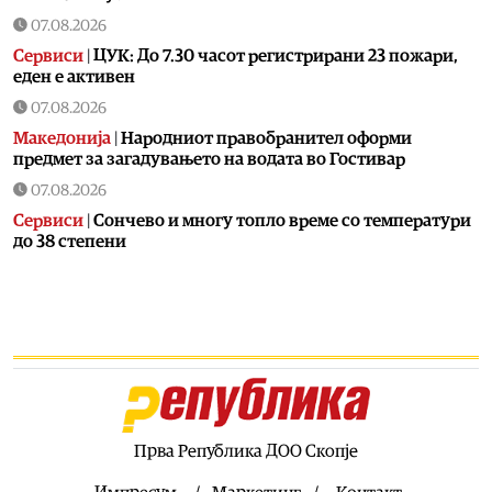
07.08.2026
Сервиси
|
ЦУК: До 7.30 часот регистрирани 23 пожари,
еден е активен
07.08.2026
Македонија
|
Народниот правобранител оформи
предмет за загадувањето на водата во Гостивар
07.08.2026
Сервиси
|
Сончево и многу топло време со температури
до 38 степени
07.08.2026
Фудбал
|
Tрабзон не запира, по Салах носат уште еден
играч на Ливерпул
07.08.2026
Економија
|
ВМРО-ДПМНЕ: Фискалната дисциплина и
домаќинското управување се темел на стабилна
економија и намален јавен долг
Прва Република ДОО Скопје
07.08.2026
Останати спортови
|
Синер е добро, ќе биде спремен за