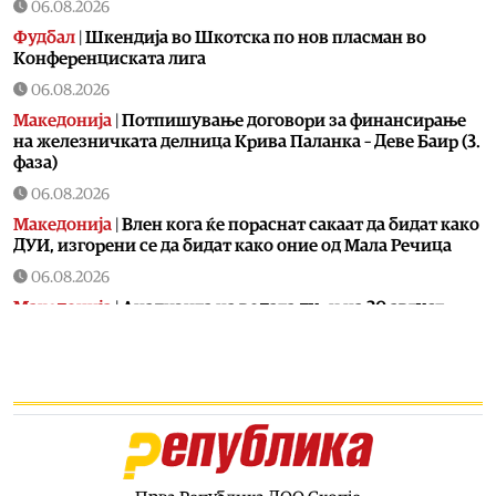
06.08.2026
Фудбал
|
Шкендија во Шкотска по нов пласман во
Конференциската лига
06.08.2026
Македонија
|
Потпишување договори за финансирање
на железничката делница Крива Паланка – Деве Баир (3.
фаза)
06.08.2026
Македонија
|
Влен кога ќе пораснат сакаат да бидат како
ДУИ, изгорени се да бидат како оние од Мала Речица
06.08.2026
Македонија
|
Aнализита на водата дури на 20 август
06.08.2026
Фудбал
|
Вака беше пречекан Салах во Трабзон
06.08.2026
Македонија
|
Мицкоски и Николоски на потпишување
договори за финансирање на изградбата на
железничката делница Крива Паланка – Деве Баир