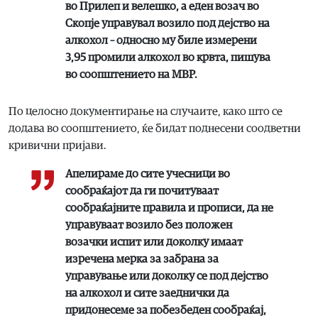
во Прилеп и велешко, а еден возач во
Скопје управувал возило под дејство на
алкохол – односно му биле измерени
3,95 промили алкохол во крвта, пишува
во соопштението на МВР.
По целосно документирање на случаите, како што се
додава во соопштението, ќе бидат поднесени соодветни
кривични пријави.
Апелираме до сите учесници во
сообраќајот да ги почитуваат
сообраќајните правила и прописи, да не
управуваат возило без положен
возачки испит или доколку имаат
изречена мерка за забрана за
управување или доколку се под дејство
на алкохол и сите заеднички да
придонесеме за побезбеден сообраќај,