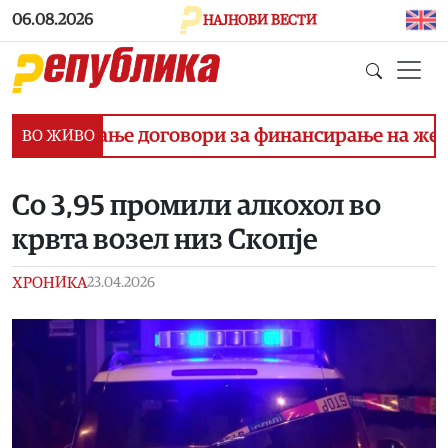
Skip to main content
06.08.2026
НАЈНОВИ ВЕСТИ
отпишување договори за финансирање на железн
ВО ЖИВО
Со 3,95 промили алкохол во
крвта возел низ Скопје
ХРОНИКА
23.04.2026