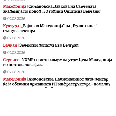
Македонија
|
Сиљановска Давкова на Свечената
академија по повод „30 години Општина Вевчани“
07.08.2026
Култура
|
„Бајки од Македонија“ на „Браво сине!“
станува лектира
07.08.2026
Балкан
|
Зеленски допатува во Белград
07.08.2026
Сервиси
|
УХМР со метеоаларм за утре: Цела Македонија
во портокалова фаза
07.08.2026
Македонија
|
Андоновски: Националниот дата-центар
ќе ја обедини државната ИТ инфраструктура – помалку
трошоци и повисока безбедност
07.08.2026
Живот
|
Збогум на 24-часовниот ден: Земјата полека се
забавува – еве кога денот би можел да стане 25 часа
07.08.2026