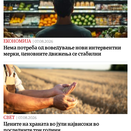
ЕКОНОМИЈА
|
07.08.2026
Нема потреба од воведување нови интервентни
мерки, ценовните движења се стабилни
СВЕТ
|
07.08.2026
Цените на храната во јули највисоки во
последните три години