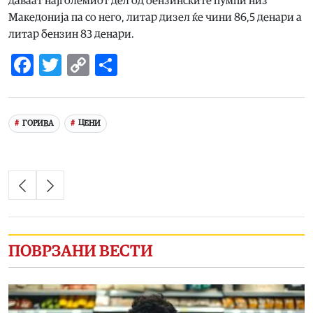
даваат најголемиот дел од бензинските пумпи низ
Македонија па со него, литар дизел ќе чини 86,5 денари а
литар бензин 83 денари.
Facebook
Twitter
Copy
Share
Link
ГОРИВА
ЦЕНИ
ПОВРЗАНИ ВЕСТИ