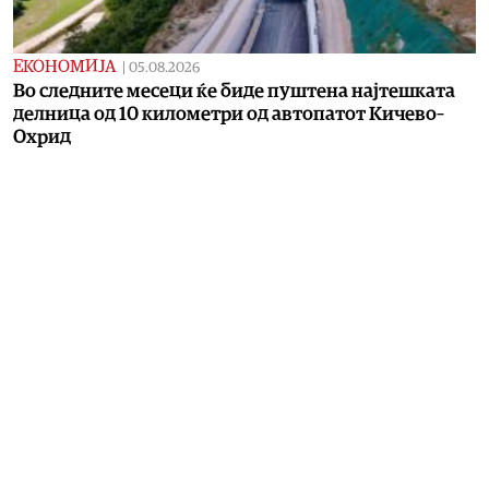
ЕКОНОМИЈА
|
05.08.2026
Во следните месеци ќе биде пуштена најтешката
делница од 10 километри од автопатот Кичево–
Охрид