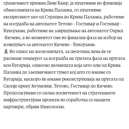
граничниот премин Деве Баир, ја пуштивме во функција
обиколницата на Крива Паланка, го пуштивме
експресниот пат од Страцин до Крива Паланка, работиме
на изградба на автопатот Тетово – Гостивар и Гостивар –
Букојчани, работиме на завршување на автопатот Охрид
-Кичево, а во моментот сме во финална фаза на избор на
изведувач за автопатот Кичево – Букојчани.
Во однос на железницата, за десетина дена ќе се
распише тендерот за изградба на третата фаза на пругата
кон Бугарија, односно делницата која што оди од Крива
Паланка до заедничкиот тунел кој што го имаме со
Бугарија, наскоро ќе имаме реконструкција на пругата од
Скопје преку Јегуновце, Тетово, Гостивар до Кичево.
Продолжуваме со силна посветеност на стратешките
инфраструктурни проекти во соработка со нашите
партнери, објави Николоски.