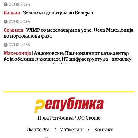
07.08.2026
Балкан
|
Зеленски допатува во Белград
07.08.2026
Сервиси
|
УХМР со метеоаларм за утре: Цела Македонија
во портокалова фаза
07.08.2026
Македонија
|
Андоновски: Националниот дата-центар
ќе ја обедини државната ИТ инфраструктура – помалку
трошоци и повисока безбедност
07.08.2026
Живот
|
Збогум на 24-часовниот ден: Земјата полека се
забавува – еве кога денот би можел да стане 25 часа
07.08.2026
Економија
|
Скокна минималниот износ за К-15 – Еве
колку пари ќе ни легнат на сметка годинава
Прва Република ДОО Скопје
07.08.2026
Живот
|
Не ги игнорирајте овие знаци: Бојлерот може да
Импресум
Маркетинг
Контакт
најавува сериозен дефект