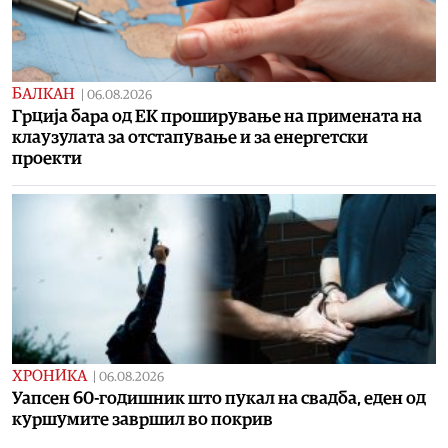
БАЛКАН
|
06.08.2026
Грција бара од ЕК проширување на примената на
клаузулата за отстапување и за енергетски
проекти
ХРОНИКА
|
06.08.2026
Уапсен 60-годишник што пукал на свадба, еден од
куршумите завршил во покрив