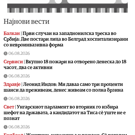
Најнови вести
Балкан
|
Први случаи на западнонилска треска во
Србија: Две постари лица во Белград хоспитализирани
со невроинвазивна форма
06.08.2026
Сервиси
|
Вкупно 18 пожари на отворено денеска до 18
часот, два се активни
06.08.2026
Здравје
|
Леонид Индов: Ми даваа само три проценти
шанси да преживеам, денес живеам со полна брзина
06.08.2026
Свет
|
Унгарскиот парламент во вторник го избира
шефот на државата, а кандидатот на Тиса сè уште не е
познат
06.08.2026