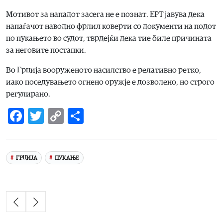
Мотивот за нападот засега не е познат. ЕРТ јавува дека
напаѓачот наводно фрлил коверти со документи на подот
по пукањето во судот, тврдејќи дека тие биле причината
за неговите постапки.
Во Грција вооруженото насилство е релативно ретко,
иако поседувањето огнено оружје е дозволено, но строго
регулирано.
Facebook
Twitter
Copy
Share
Link
ГРЦИЈА
ПУКАЊЕ