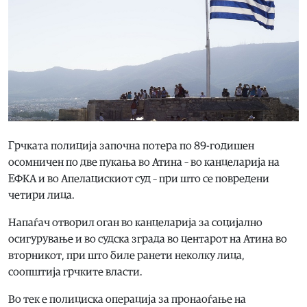
Грчката полиција започна потера по 89-годишен
осомничен по две пукања во Атина – во канцеларија на
ЕФКА и во Апелацискиот суд – при што се повредени
четири лица.
Напаѓач отворил оган во канцеларија за социјално
осигурување и во судска зграда во центарот на Атина во
вторникот, при што биле ранети неколку лица,
соопштија грчките власти.
Во тек е полициска операција за пронаоѓање на