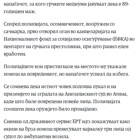
напаѓачот, за кого грчките медиуми јавуваат дека е 89-
годишен маж.
Според полицијата, осомничениот, вооружен со
сачмарка, прво отворил оган во канцеларијата на
Националниот фонд за социјално осигурување (ЕФКА) во
центарот на грчката престолнина, при што ранил еден
вработен.
Полицајците кои пристигнале на местото му укажале
помош на повредениот, но напаѓачот успеал да избега.
Се сомнева дека истиот човек подоцна пукал и на
приземјето на зградата на Апелацискиот суд во Атина,
каде што биле повредени повеќе лица. Полицијата
соопшти дека оружјето било пронајдено.
Снимки од државниот сервис ЕРТ њуз покажуваат како
екипи на брза помош пренесуваат најмалку три лица од
судот до амбулантни возила.