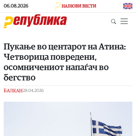
Skip to main content
06.08.2026
НАЈНОВИ ВЕСТИ
Пукање во центарот на Атина:
Четворица повредени,
осомничениот напаѓач во
бегство
БАЛКАН
28.04.2026