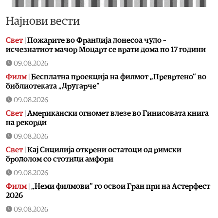
Најнови вести
Свет
|
Пожарите во Франција донесоа чудо –
исчезнатиот мачор Моцарт се врати дома по 17 години
09.08.2026
Филм
|
Бесплатна проекција на филмот „Превртено“ во
библиотеката „Другарче“
09.08.2026
Свет
|
Американски огномет влезе во Гинисовата книга
на рекорди
09.08.2026
Свет
|
Кај Сицилија открени остатоци од римски
бродолом со стотици амфори
09.08.2026
Филм
|
„Неми филмови“ го освои Гран при на Астерфест
2026
09.08.2026