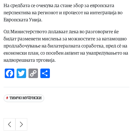
На средбата се очекува да стане збор за европската
перспектива на регионот и процесот на интеграција во
Европската Унија.
Од Министерството додаваат дека во разговорите ќе
бидат разменети мислења за можностите за натамошно
продлабочување на билатералната соработка, пред сè на
економски план, со посебен акцент на унапредувањето на
надворешната трговија.
Facebook
Twitter
Copy
Share
Link
ТИМЧО МУЦУНСКИ