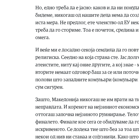
Но, едно треба да е јасно: каков и да ни пон
бидеме, никогаш од нашите деца нема да созд
иста мера. Не предлог, ете членство од ЕУ не
треба да го сториме. Тоа е почеток, средина и
омега.
И веќе ми е досадно секоја семдица да го пов
религиска. Сеедно на која страна сте. Јас долг
атеистите, ниту кај оние другите, а кој знае 
вторите немаат одговор баш за се или поточно
полови што западните комуњари (комуњари по
сум сигурен.
Зашто, Македонија никогаш не им врати на ти
неправдата. И коренот на нејзиниот економски
оттогаш започна нејзиното руинирање. Телото
финалето. Финале кое сега се обидуваме да го
искривеното. Се додека тие што беа за тоа шт
некои од нив ни станаа и сојузници. Како што