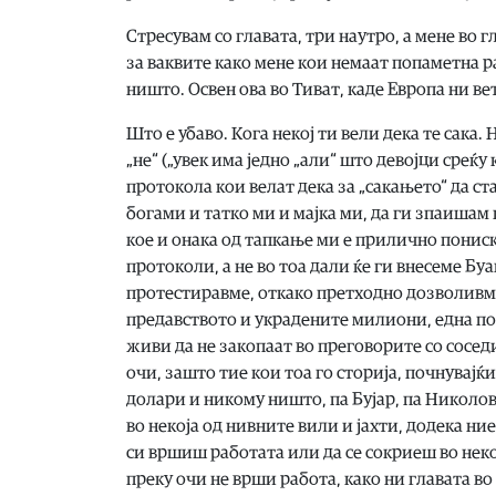
Стресувам со главата, три наутро, а мене во 
за ваквите како мене кои немаат попаметна ра
ништо. Освен ова во Тиват, каде Европа ни вет
Што е убаво. Кога некој ти вели дека те сака.
„не“ („увек има једно „али“ што девојци среќу 
протокола кои велат дека за „сакањето“ да ст
богами и татко ми и мајка ми, да ги зпаишам 
кое и онака од тапкање ми е прилично понис
протоколи, а не во тоа дали ќе ги внесеме Бу
протестиравме, откако претходно дозволивме
предавството и украдените милиони, една по
живи да не закопаат во преговорите со соседи
очи, зашто тие кои тоа го сторија, почнувајќ
долари и никому ништо, па Бујар, па Николов
во некоја од нивните вили и јахти, додека ни
си вршиш работата или да се сокриеш во неко
преку очи не врши работа, како ни главата во 