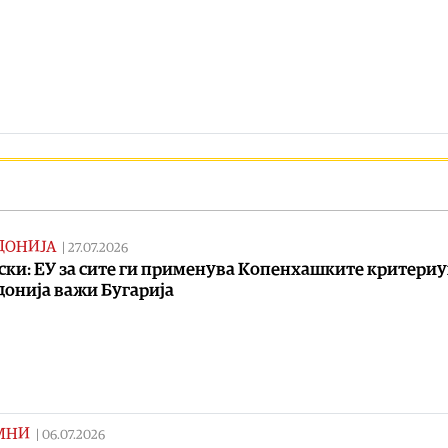
ДОНИЈА
|
27.07.2026
ски: ЕУ за сите ги применува Копенхашките критериу
онија важи Бугарија
МНИ
|
06.07.2026