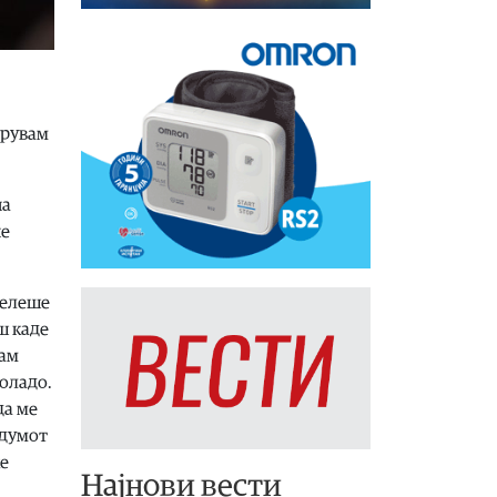
удрувам
па
не
велеше
ш каде
лам
коладо.
да ме
ндумот
ќе
Најнови вести