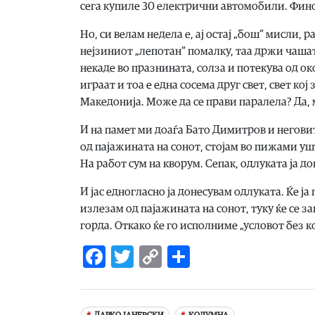
сега купиле 30 електрични автомобили. Фино. 
Но, си велам недела е, ај остај „бош“ мисли, р
нејзиниот „лепотан“ помалку, таа држи чашат
некаде во празнината, солза и потекува од о
играат и тоа е една сосема друг свет, свет кој 
Македонија. Може да се прави паралела? Да, м
И на памет ми доаѓа Бато Димитров и негови
од пајажината на сонот, стојам во пижами у
На работ сум на кворум. Сепак, одлуката ја д
И јас едногласно ја донесувам одлуката. Ќе ја
излезам од пајажината на сонот, туку ќе се з
горда. Откако ќе го исполниме „условот без ко
Facebook
Twitter
Copy
Share
Link