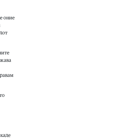
Здравје
|
Лубеницата е здрава, но
не претерувајте: Еве кога може да
се оние
предизвика здравствени
проблеми
:
одот
07.08.2026
Калеидоскоп
|
Најубавата сцена од
Охрид
аните
07.08.2026
ржава
Здравје
|
Тие се споменуваат во
Библијата, во старогрчката
правам
митологија и во древниот Египет,
каде биле симбол на плодност,
изобилство и долговечност
то
07.08.2026
Филм
|
17. МакеДокс под мотото
„Само сонот е стварност“ од 20-27
август
07.08.2026
 каде
Македонија
|
ЦУК: До 18 часот