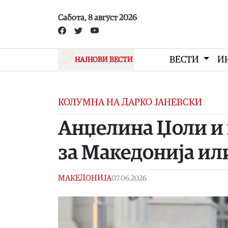
Skip to main content
Сабота, 8 август 2026
ВЕСТИ
И
НАЈНОВИ ВЕСТИ
КОЛУМНА НА ДАРКО ЈАНЕВСКИ
Анџелина Џоли и 
за Македонија или
МАКЕДОНИЈА
07.06.2026