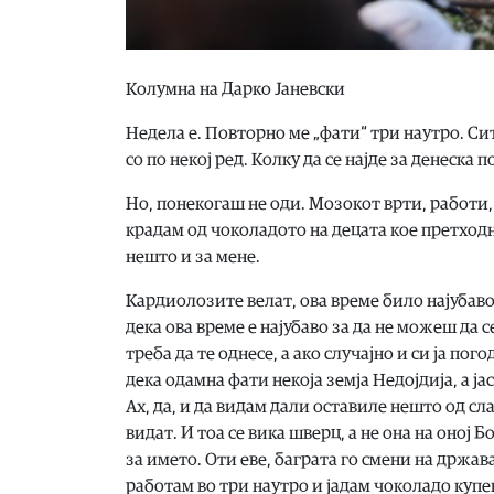
Колумна на Дарко Јаневски
Недела е. Повторно ме „фати“ три наутро. Сите
со по некој ред. Колку да се најде за денеска 
Но, понекогаш не оди. Мозокот врти, работи, 
крадам од чоколадото на децата кое претходн
нешто и за мене.
Кардиолозите велат, ова време било најубаво
дека ова време е најубаво за да не можеш да 
треба да те однесе, а ако случајно и си ја по
дека одамна фати некоја земја Недојдија, а ј
Ах, да, и да видам дали оставиле нешто од сла
видат. И тоа се вика шверц, а не она на оној
за името. Оти еве, баграта го смени на држава
работам во три наутро и јадам чоколадо купен