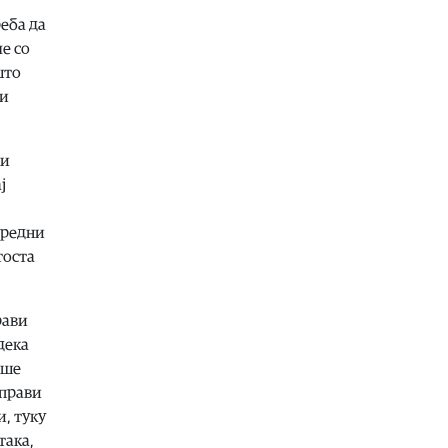
07.08.2026
реба да
Македонија
|
Андоновски:
е со
Националниот дата-центар ќе ја
обедини државната ИТ
што
инфраструктура – помалку
 и
трошоци и повисока безбедност
07.08.2026
 и
Живот
|
Збогум на 24-часовниот
ј
ден: Земјата полека се забавува –
еве кога денот би можел да стане
25 часа
средни
07.08.2026
тоста
Економија
|
Скокна минималниот
износ за К-15 – Еве колку пари ќе
ни легнат на сметка годинава
рави
дека
07.08.2026
еше
Живот
|
Не ги игнорирајте овие
знаци: Бојлерот може да најавува
справи
сериозен дефект
и, туку
07.08.2026
така,