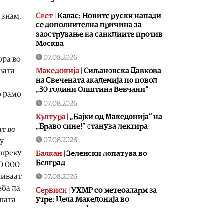
Свет
|
Калас: Новите руски напади
 знам,
се дополнителна причина за
заострување на санкциите против
Москва
07.08.2026
ора во
Македонија
|
Сиљановска Давкова
двата
на Свечената академија по повод
„30 години Општина Вевчани“
о рамо,
07.08.2026
Култура
|
„Бајки од Македонија“ на
„Браво сине!“ станува лектира
ат во
07.08.2026
ку
 преку
Балкан
|
Зеленски допатува во
Белград
40 000
живаат
07.08.2026
еба да
Сервиси
|
УХМР со метеоаларм за
утре: Цела Македонија во
апата
портокалова фаза