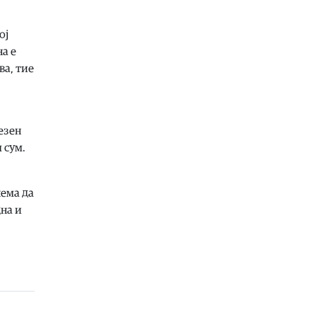
регистрирани 18 пожари на
отворено, четири се активни, два
се под контрола, а 12 се изгаснати
ој
07.08.2026
а е
ва, тие
Сцена
|
Лозано, Тони Зен и Два
бона викендов на С.О.С. Фестивал
во Битола
07.08.2026
езен
Култура
|
Охрид ќе одбележи два
 сум.
големи јубилеја посветени на
Свети Климент и Охридската
книжевна школа
нема да
07.08.2026
дна и
Музика
|
Битола летово добива
фестивал посветен на чалгијата
07.08.2026
Хроника
|
Ѝ го криел детето на
сопругата со која се разведува
07.08.2026