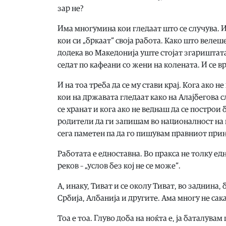
зар не?
Има многумина кои гледаат што се случува. И
кои си „бркаат“ своја работа. Како што велеш
додека во Македонија уште стојат згариштата
седат по кафеани со жени на колената. И се вр
И на тоа треба да се му стави крај. Кога ако 
кои на државата гледаат како на Алајбегова с
се хранат и кога ако не веднаш да се построи 
родители да ги запишам во националност на кој
сега паметен па да го пишувам правниот при
Работата е едноставна. Во пракса не толку ед
реков – „услов без кој не се може“.
А, инаку, Тиват и се околу Тиват, во заднина, 
Србија, Албанија и другите. Ама многу не сака
Тоа е тоа. Глуво доба на ноќта е, ја баталува