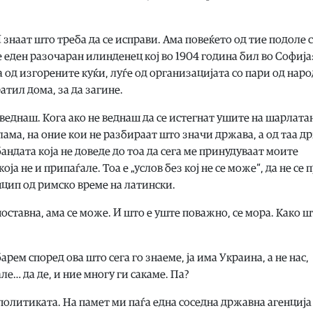
 знаат што треба да се исправи. Ама повеќето од тие подоле 
е еден разочаран илинденец кој во 1904 година бил во Софија
 од изгорените куќи, луѓе од организацијата со пари од нар
атил дома, за да загине.
не веднаш. Кога ако не веднаш да се истегнат ушите на шарлат
лама, на оние кои не разбираат што значи држава, а од таа д
бандата која не доведе до тоа да сега ме принудуваат моите
а не и припаѓале. Тоа е „услов без кој не се може“, да не се 
нцип од римско време на латински.
ноставна, ама се може. И што е уште поважно, се мора. Како ш
барем според ова што сега го знаеме, ја има Украина, а не нас,
ле… да де, и ние многу ги сакаме. Па?
м политиката. На памет ми паѓа една соседна државна агенција