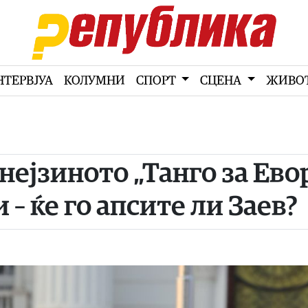
НТЕРВЈУА
КОЛУМНИ
СПОРТ
СЦЕНА
ЖИВО
нејзиното „Танго за Ево
 – ќе го апсите ли Заев?