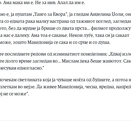
Ама мака ми е. Не за нив. Алал да им е.
ано е, ја пуштам „Танго за Евора“, ја гледам Анџелина Џоли, он
а со едната рака малку настрана од тажниот поглед, загледан
кото, без да мрдне ја брише со двата прста… филмот продолжу
за нас е далеку. Ама тоа е сакање. Некои луѓе, така си ја сакаат
оже, зошто Македонија се сака и со срце и со душа.
те последните редови од изминатиот понеделник: „Едвај изл
ште долго време загледан во… Мислам дека беше животот. Сам
онесувам едногласно.“
 почекам светлината која ја чуваше ноќта од будните, а потоа 
аплеткам во нејзе. Да живее Македонија, чесна, вредна, напре
ј не се може“.