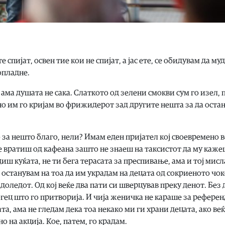
 спијат, освен тие кои не спијат, а јас ете, се обидувам да м
попладне.
ама душата не сака. Слаткото од зелени смокви сум го изел, 
о им го кријам во фрижидерот зад другите нешта за да оста
 за нешто благо, нели? Имам еден пријател кој своевремено 
се вратиш од кафеана зашто не знаеш на таксистот да му каже
годиш куќата, не ти бега терасата за преспивање, ама и тој мис
ас останувам на тоа да им украдам на децата од сокриеното чо
доледот. Од кој веќе два пати си шверцував преку денот. Без 
 Богец што го притворија. И чија женичка не караше за рефере
та, ама не гледам дека тоа некако ми ги храни децата, ако ве
о на акција. Кое, патем, го крадам.