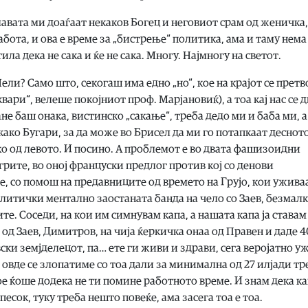
главата ми доаѓаат некаков Богец и неговиот срам од женичка,
бота, и ова е време за „бистрење“ политика, ама и таму нема
ила дека не сака и ќе не сака. Многу. Најмногу на светот.
 Нели? Само што, секогаш има едно „но“, кое на крајот се претв
квари“, велеше покојниот проф. Марјановиќ), а тоа кај нас се 
ане баш онака, вистинско „сакање“, треба дедо ми и баба ми, а
како Бугари, за да може во Брисел да ми го потапкаат деснот
ко од левото. И посино. А проблемот е во двата фашизоидни
агрите, во оној француски предлог против кој со денови
, со помош на предавниците од времето на Грујо, кои ужива
литички ментално заостаната банда на чело со Заев, безмал
те. Соседи, на кои им симнувам капа, а нашата капа ја ставам
и од Заев, Димитров, на чија ќеркичка онаа од Правен и даде 
ски земјделецот, па… ете ги живи и здрави, сега веројатно у
е овде се злопатиме со тоа дали за минимална од 27 илјади тр
е ќоше додека не ти помине работното време. И знам дека к
песок, туку треба нешто повеќе, ама засега тоа е тоа.