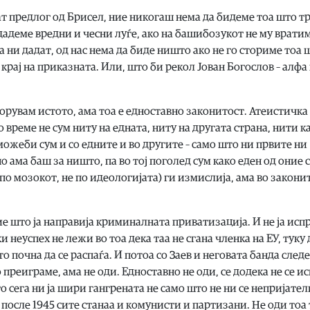
удат предлог од Брисел, ние никогаш нема да бидеме тоа што т
адеме вредни и чесни луѓе, ако на башибозукот не му вратим
ка ни дадат, од нас нема да биде ништо ако не го сториме тоа 
 крај на приказната. Или, што би рекол Јован Богослов – алфа
торувам истото, ама тоа е едноставно законитост. Атеистичка
о време не сум ниту на едната, ниту на другата страна, нити ка
– можеби сум и со едните и во другите – само што ни првите ни
 ама баш за ништо, па во тој поголед сум како еден од оние 
 мозокот, не по идеологијата) ги измислија, ама во закони
е што ја направија криминалната приватизација. И не ја исп
 неуспех не лежи во тоа дека таа не сгана членка на ЕУ, туку 
 почна да се распаѓа. И потоа со Заев и неговата банда след
 преиграме, ама не оди. Едноставно не оди, се додека не се и
о сега ни ја шири гангрената не само што не ни се непријател
 после 1945 сите станаа и комунисти и партизани. Не оди тоа 