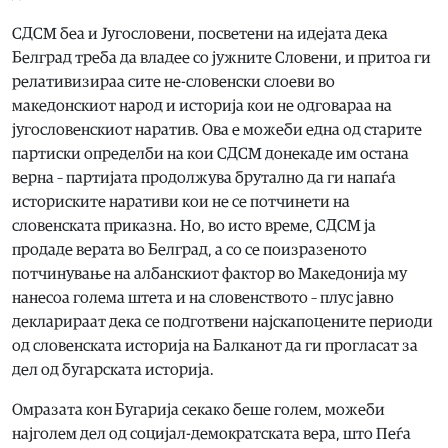
СДСМ беа и Југословени, посветени на идејата дека
Белград треба да владее со јужните Словени, и притоа ги
релативизираа сите не-словенски слоеви во
македонскиот народ и историја кои не одговараа на
југословенскиот наратив. Ова е можеби една од старите
партиски определби на кои СДСМ донекаде им остана
верна – партијата продолжува брутално да ги напаѓа
историските наративи кои не се потчинети на
словенската приказна. Но, во исто време, СДСМ ја
продаде верата во Белград, а со се поизразеното
потчинување на албанскиот фактор во Македонија му
нанесоа голема штета и на словенството – плус јавно
декларираат дека се подготвени најскапоцените периоди
од словенската историја на Балканот да ги прогласат за
дел од бугарската историја.
Омразата кон Бугарија секако беше голем, можеби
најголем дел од социјал-демократската вера, што Пеѓа