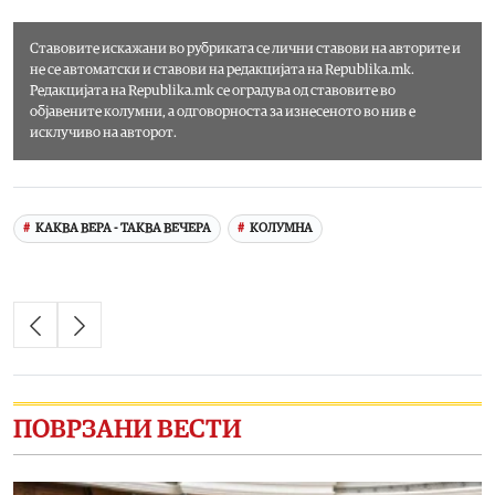
Link
Ставовите искажани во рубриката
се лични ставови на авторите и
не се автоматски и ставови на редакцијата на Republika.mk.
Редакцијата на Republika.mk се оградува од ставовите во
објавените колумни, а одговорноста за изнесеното во нив е
исклучиво на авторот.
КАКВА ВЕРА - ТАКВА ВЕЧЕРА
КОЛУМНА
ПОВРЗАНИ ВЕСТИ