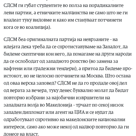
СДСМ ги губат студентите во полза на порадикалните
леви партии, а етничките малцинства не само што не ги
владеат туку видовме и како им стануваат потчинети
кога се во коалиција).
СДСМ беа оригиналната партија на неврзаните – на
идејата дека треба да се спротиставуваме на Западот, да
бидеме скептични кон него, да помагаме на други народи
да се ослободат од западното ропство (во замена за
нафтени или градежни тендери), а притоа да бидеме про-
истокот, но не целосно потчинети на Москва. Што остана
од оваа верска заповед? СДСМ не да го продаде овој дел
од верата за вечера, туку денес буквално молат да бидат
повторно избрани за најобични извршители на
западната волја во Македонија – трчаат по секој низок
западен дипломат или агент на ЦИА и се нудат да
одработуваат спротивно на македонските национални
интереси, само ако може некој од надвор повторно да ги
донесе на власт.