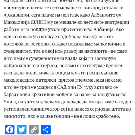
македонската политика, човекот кој ни поставуваше
премиери и потоа се потсмеваше со нив пред странски
државници, сега плаче на цел глас како Албанците од
Македонија (ВЛЕН) му се мешале во неговите внатрешни
работи и ги поддржувале протестите во Албанија. Ако
нешто покажува колку е подобрена македонската
положба во регионот откако покажавме малку кичма и
суверенитет, тоа е овој нов развој на настаните – не само
што имаме суверенистичка влада која ги застапува
националните интереси, не само што гледаме целосен
распад на политичката опција која ги распродаваше
македонските интереси, притоа гледаме дека не само
што не трпиме удари од САД или ЕУ туку активно се
бараат нови креативни модели за наше зачленување во
Унија, па уште и успеваме донекаде да му вратиме на еден
регионален манипулатор кој ни нанесе сериозна штета во
минатото. Ако е за две години – не е лошо сработено.
Facebook
Twitter
Copy
Share