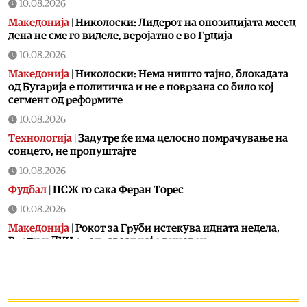
10.08.2026
Македонија
|
Николоски: Лидерот на опозицијата месец
дена не сме го виделе, веројатно е во Грција
10.08.2026
Македонија
|
Николоски: Нема ништо тајно, блокадата
од Бугарија е политичка и не е поврзана со било кој
сегмент од реформите
10.08.2026
Технологија
|
Задутре ќе има целосно помрачување на
сонцето, не пропуштајте
10.08.2026
Фудбал
|
ПСЖ го сака Феран Торес
10.08.2026
Македонија
|
Рокот за Груби истекува идната недела,
Вреди и ДУИ е раправаат кој е виновен
10.08.2026
Свет
|
Cеверна Кореја префрлa балистички ракети и
платформи за лансирање во Русија