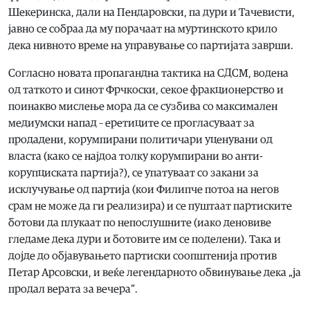
Шекеринска, дали на Пендаровски, па дури и Тачевисти,
јавно се собраа да му порачаат на муртинското крило
дека нивното време на управување со партијата заврши.
Согласно новата пропагандна тактика на СДСМ, водена
од таткото и синот Фрчкоски, секое фракционерство и
поинакво мислење мора да се сузбива со максимален
медиумски напад – еретиците се прогласуваат за
продадени, корумпирани политичари уценувани од
власта (како се најдоа толку корумпирани во анти-
корупциската партија?), се упатуваат со закани за
исклучување од партија (кои Филипче потоа на негов
срам не може да ги реализира) и се пуштаат партиските
ботови да плукаат по непослушните (иако деновиве
гледаме дека дури и ботовите им се поделени). Така и
дојде до објавувањето партиски соопштенија против
Петар Арсовски, и веќе легендарното обвинување дека „ја
продал верата за вечера“.