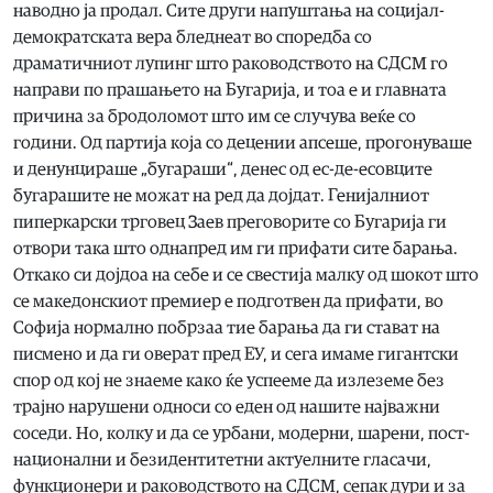
наводно ја продал. Сите други напуштања на социјал-
демократската вера бледнеат во споредба со
драматичниот лупинг што раководството на СДСМ го
направи по прашањето на Бугарија, и тоа е и главната
причина за бродоломот што им се случува веќе со
години. Од партија која со децении апсеше, прогонуваше
и денунцираше „бугараши“, денес од ес-де-есовците
бугарашите не можат на ред да дојдат. Генијалниот
пиперкарски трговец Заев преговорите со Бугарија ги
отвори така што однапред им ги прифати сите барања.
Откако си дојдоа на себе и се свестија малку од шокот што
се македонскиот премиер е подготвен да прифати, во
Софија нормално побрзаа тие барања да ги стават на
писмено и да ги оверат пред ЕУ, и сега имаме гигантски
спор од кој не знаеме како ќе успееме да излеземе без
трајно нарушени односи со еден од нашите најважни
соседи. Но, колку и да се урбани, модерни, шарени, пост-
национални и безидентитетни актуелните гласачи,
функционери и раководството на СДСМ, сепак дури и за