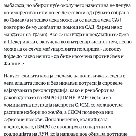
амбасада, но збирот луѓе околу него навистина не делува
по-импресивон или по-ес-де-есовски од групата собрана
во Лимак (а и тешко дека може да се надева дека САД
повторно ќе му доаѓаат на помош на САД, барем не во
мандатот на Трамп). Ако се потврдат шпекулациите дека
и Шекеринска е вклучена во внатрепартискиот пуч, лесно
може да се случи меѓународната поддршка – доколку
дојде до такво нешто – да биде насочена против Заев и
Филипче.
Накусо, сликата која ја гледаме на политичката сцена е
дека владата лесно и без никакви потреси ја спроведе
најавуваната реконструкција, како и реизборот на
раководствата во ВМРО-ДПМНЕ. ВМРО веќе има
доминантна позиција наспроти СДСМ, со можност да
распише избори по желба, а СДСМ поминува низ
сериозни ломови. Дополнително, коалицијата
предводена од ВМРО се проширува со партии од
коалицијата на ДУИ, која направи нов обид да поттикне