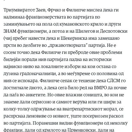
Триумвиратот Заев, Фрчко и Филипче мислеа дека ги
надминаа фракционерствата во партијата по
заминувањето на пола од кумановското крило и други
ЗНАМ функционери, а потоа и на Шилегов и Деспотовски
(чиј пребег навести дека и Шекеринска има замешано
прсти во делбите во „државотворната“ партија. Не е
сосем точно дека Филипче ги преброде овие проблеми
бидејќи поради нив партијата падна на историски
најниско ниво на локалните избори на кои остана со
дузина градоначалници, а во меѓувреме со половина од
нив се испокара. Филипче сепак се тешеше дека СДСМ го
достигнале дното, а дека сега било ред на ВМРО да почне
да паѓа во анкетите. Но овие влажни соништа, во кои не
знаеме дали сериозно и самиот верува или ги шири за
колку-толку одржување на внатрепартискиот морал, се
распрснаа деновиве со новиот, уште посериозен раскол
во партијата. Поранешни видни функционери од неколку
фракции, дали од крилото на Црвенковски, дали на