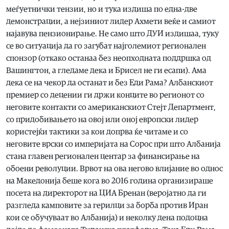
меѓуетнички тензии, но и тука издиша по една-две
демонстрации, а нејзиниот лидер Ахмети веќе и самиот
најавува пензионирање. Не само што ДУИ издишаа, туку
се во ситуација да го загубат најголемиот регионален
спонзор (откако останаа без неопходната поддршка од
Вашингтон, а гледаме дека и Брисел не ги есапи). Ама
дека се на чекор да останат и без Еди Рама? Албанскиот
премиер со децении ги држи конците во регионот со
неговите контакти со американскиот Стејт Департмент,
со придобивањето на овој или оној европски лидер
користејќи тактики за кои допрва ќе читаме и со
неговите врски со империјата на Сорос при што Албанија
стана главен регионален центар за финансирање на
обоени револуции. Врвот на ова негово влијание во однос
на Македонија беше кога во 2016 година организираше
посета на директорот на ЦИА Бренан (веројатно да ги
разгледа камповите за герилци за борба против Иран
кои се обучуваат во Албанија) и неколку дена подоцна