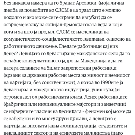
Без никаква намера да го бранат Арсовски, (моја лична
желба за поделбите во СДСМ е да траат што е можно
подолго и ако може сите страни да изгубат) да се
осврнеме малку на социјал-демократската вера и кој и
кога и за што ја продал. СДСМ се наследници на
комунистичкото-социјалистичкото движење, односно на
работничкото движење. Гледате работници кај нив
денес? Левицата го девастираше македонското село да го
ослабне конзервативното јадро на Македонија и да ги
натера селаните да бидат закрепостени работници
(врзани за државни работни места на милост и немилост
на партијата, без сопствен имот), а потоа во 1990ите ја
девастираа и македонската индустрија, уништувајќи
огромен дел од работничката класа. Денес работниците
(фабрички или индивидуалните мајстори и занаетчии)
се најверните гласачи на десницата – феномен кој може да
се забележи и во многу други држави, а левицата е
партија на високата јавна администрација, студентите и
невладиниот сектор и на етничките малцинства (иако