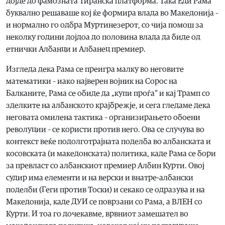
дојде до фамозната Тиранска платформа. Така Еди Рама
буквално решаваше кој ќе формира влада во Македонија –
и нормално го одбра Муртинезерот, со чија помош за
неколку години дојдоа до половина влада да биде од
етнички Албанци и Албанец премиер.
Изгледа дека Рама се преигра малку во неговите
математики – иако најверен војник на Сорос на
Балканите, Рама се обиде да „купи проѓа“ и кај Трамп со
зделките на албанското крајбрежје, и сега гледаме дека
неговата омилена тактика – организирањето обоени
револуции – се користи против него. Ова се случува во
контекст веќе подолготрајната поделба во албанската и
косовската (и македонската) политика, каде Рама се бори
за превласт со албанскиот премиер Албин Курти. Овој
судир има елементи и на верски и внатре-албански
поделби (Геги против Тоски) и секако се одразува и на
Македонија, каде ДУИ се поврзани со Рама, а ВЛЕН со
Курти. И тоа го дочекавме, врвниот замешател во