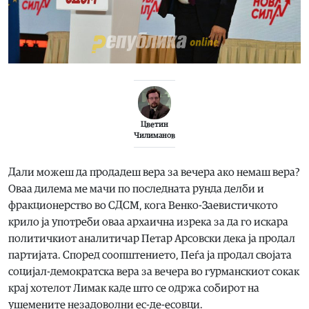
Цветин
Чилиманов
Дали можеш да продадеш вера за вечера ако немаш вера?
Оваа дилема ме мачи по последната рунда делби и
фракционерство во СДСМ, кога Венко-Заевистичкото
крило ја употреби оваа архаична изрека за да го искара
политичкиот аналитичар Петар Арсовски дека ја продал
партијата. Според соопштението, Пеѓа ја продал својата
социјал-демократска вера за вечера во гурманскиот сокак
крај хотелот Лимак каде што се одржа собирот на
ушемените незадоволни ес-де-есовци.