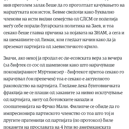
нив преголем залак беше да го проголтаат качувањето на
маршутката кон исток. Бевме сведоци како буквално
членови на исти видни семејства од СДСМ се поделија
меѓу себе поради бугарската политика на Заев, и тоа
секако беше главна причина за појавата на ЗНАМ, а сега и
на шемаџиите од Лимак, кои гледаат начин како да ја
преземат партијата од заевистичкото крило.
Значи, ако некој ја продал ес-де-есовската вера за вечера
(за бифтек со сос од шампиони како што нарачуваше
покондираниот Муртинезер – бифтекот притоа секако го
нарачувал ѓон препечен) тоа е секако е актуелното
раководство на партијата. Гледаме дека бунтовничката
фракција не се плаши од заканите за нивно исклучување
од партијата, ниту од ботовските напади и
соопштенијата на Фрчко Мали. Филипче се обиде да го
импресионира партиското членство со тоа што тој и
другите пратеници од партијата (по протокол) биле
поканети на прославата на 4 јули во американската